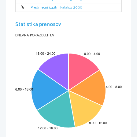
Predmetni izpitni katalog 2009
Statistika prenosov
DNEVNA PORAZDELITEV
VSEBINA
1. Uvod 
5
2. Izpitni cilji
6
3. Zgradba in vrednotenje izpita
8
3.1 Shema izpita
9
3.2 Vrste besedil in tipi nalog
11
3.3 Vrednotenje
13
4. Izpitne vsebine
18
4.1 Komunikacijske funkcije
18
4.2 Tematska podro~ja
19
4.3 Slovnica
22
4.4 Knji`evnost
34
5. Kandidati s posebnimi potrebami
35
6. Dodatek
36
6.1 Vzorci jezikovnih izvedb komunikacijskih funkcij
36
6.2 Vzorci nalog za pisni in ustni del izpita
41
6.3 Literatura
56