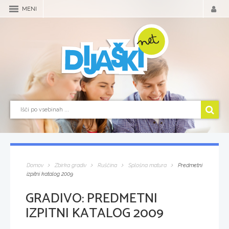
MENI
Domov
Zbirka gradiv
Ruščina
Splošna matura
Predmetni
izpitni katalog 2009
GRADIVO:
PREDMETNI
IZPITNI KATALOG 2009