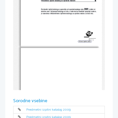
Predmetni izpitni katalog za splo{no maturo                                     
2009
Predmetni izpitni katalog se uporablja od spomladanskega roka 
, dokler ni
dolo~en novi. Veljavnost kataloga za leto, v katerem bo kandidat opravljal maturo,
je navedena v Maturitetnem izpitnem katalogu za splo{no maturo za tisto leto.
Sorodne vsebine
Predmetni izpitni katalog 2009
Predmetni izpitni katalog 2009