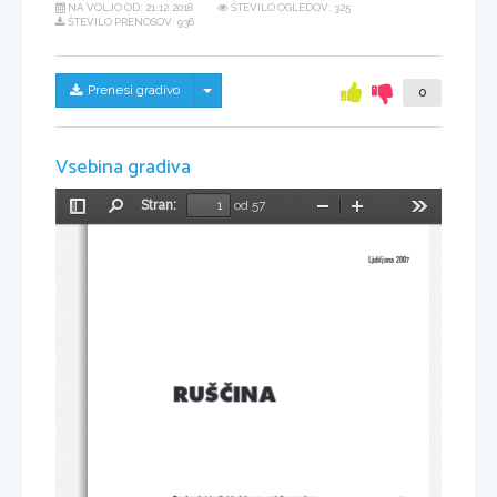
NA VOLJO OD:
21.12.2018
ŠTEVILO OGLEDOV: 325
ŠTEVILO PRENOSOV: 936
Skrij/prikaži meni
Prenesi gradivo
0
Vsebina gradiva
Stran:
od 57
Preklopi
Najdi
Pomanjšaj
Povečaj
Orodja
stransko
vrstico
Ljubljana 2007
RU[^INA