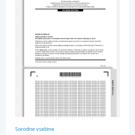
Dovoljeno gradivo in pripomo
č
ki:
Kandidat prinese nalivno pero ali kemi
č
ni svin
č
nik in enojezi
č
ni slovar.
Kandidat dobi dva konceptna lista
 in dva ocenjevalna obrazca.
Priloga z izhodiš
č
nim besedilom je na perforiranem lis
tu, ki ga kandidat pazljivo iztrga.
SPLOŠNA MATURA
NAVODILA KANDIDATU
Pazljivo preberite ta navodila.
Ne odpirajte izpitne pole in ne za
č
enjajte reševati naloge, dokler vam nadzorni u
č
itelj tega ne dovoli.
Prilepite kodo oziroma vpiš
ite svojo šifro (v okvir
č
ek desno zgoraj na tej strani in na 
ocenjevalna obrazca). Svojo šifro 
vpišite tudi na konceptna lista.
Izpitna pola vsebuje navodila za pi
sanje daljšega esejskega bes
edila, ki naj obsega od 400 do 600 besed. Število to
č
k, ki 
jih lahko dosežete, je 35.
Pišite 
v izpitno polo
z nalivnim peresom ali s kemi
č
nim svin
č
nikom. Pišite 
č
itljivo in skladno s prav
opisnimi pravili, vendar 
ne samo z velikimi tiskanimi 
č
rkami. 
Č
e se zmotite, napa
č
no besedo ali poved pre
č
rtajte in jo zapišite na novo. Ne
č
itljivo 
besedilo bo ocenjeno z 0 to
č
kami. Osnutek daljšega esejskega besedila piši
te na konceptna lista. Osnutek se pri 
ocenjevanju ne upošteva.
Zaupajte vase in v svoje zmož
nosti. Želimo vam veliko uspeha.
Ta pola ima 8 strani, od tega 1 prazno.
© RIC 2016
*M1611921302*
2/8 
V sivo polje ne pišite.
Scientia  Est  Potentia  Scientia  Est  Po
tentia  Scientia  Est  Potentia  Scientia
  Est  Potentia  Scientia  Est  Potentia
Scientia  Est  Potentia  Scientia  Est  Po
tentia  Scientia  Est  Potentia  Scientia
  Est  Potentia  Scientia  Est  Potentia
Scientia  Est  Potentia  Scientia  Est  Po
tentia  Scientia  Est  Potentia  Scientia
  Est  Potentia  Scientia  Est  Potentia
Scientia  Est  Potentia  Scientia  Est  Po
tentia  Scientia  Est  Potentia  Scientia
  Est  Potentia  Scientia  Est  Potentia
Scientia  Est  Potentia  Scientia  Est  Po
tentia  Scientia  Est  Potentia  Scientia
  Est  Potentia  Scientia  Est  Potentia
Scientia  Est  Potentia  Scientia  Est  Po
tentia  Scientia  Est  Potentia  Scientia
  Est  Potentia  Scientia  Est  Potentia
Scientia  Est  Potentia  Scientia  Est  Po
tentia  Scientia  Est  Potentia  Scientia
  Est  Potentia  Scientia  Est  Potentia
Scientia  Est  Potentia  Scientia  Est  Po
tentia  Scientia  Est  Potentia  Scientia
  Est  Potentia  Scientia  Est  Potentia
Scientia  Est  Potentia  Scientia  Est  Po
tentia  Scientia  Est  Potentia  Scientia
  Est  Potentia  Scientia  Est  Potentia
Scientia  Est  Potentia  Scientia  Est  Po
tentia  Scientia  Est  Potentia  Scientia
  Est  Potentia  Scientia  Est  Potentia
Scientia  Est  Potentia  Scientia  Est  Po
tentia  Scientia  Est  Potentia  Scientia
  Est  Potentia  Scientia  Est  Potentia
Scientia  Est  Potentia  Scientia  Est  Po
tentia  Scientia  Est  Potentia  Scientia
  Est  Potentia  Scientia  Est  Potentia
Scientia  Est  Potentia  Scientia  Est  Po
tentia  Scientia  Est  Potentia  Scientia
  Est  Potentia  Scientia  Est  Potentia
Scientia  Est  Potentia  Scientia  Est  Po
tentia  Scientia  Est  Potentia  Scientia
  Est  Potentia  Scientia  Est  Potentia
Scientia  Est  Potentia  Scientia  Est  Po
tentia  Scientia  Est  Potentia  Scientia
  Est  Potentia  Scientia  Est  Potentia
Scientia  Est  Potentia  Scientia  Est  Po
tentia  Scientia  Est  Potentia  Scientia
  Est  Potentia  Scientia  Est  Potentia
Scientia  Est  Potentia  Scientia  Est  Po
tentia  Scientia  Est  Potentia  Scientia
  Est  Potentia  Scientia  Est  Potentia
Scientia  Est  Potentia  Scientia  Est  Po
tentia  Scientia  Est  Potentia  Scientia
  Est  Potentia  Scientia  Est  Potentia
Scientia  Est  Potentia  Scientia  Est  Po
tentia  Scientia  Est  Potentia  Scientia
  Est  Potentia  Scientia  Est  Potentia
Scientia  Est  Potentia  Scientia  Est  Po
tentia  Scientia  Est  Potentia  Scientia
  Est  Potentia  Scientia  Est  Potentia
Scientia  Est  Potentia  Scientia  Est  Po
tentia  Scientia  Est  Potentia  Scientia
  Est  Potentia  Scientia  Est  Potentia
Scientia  Est  Potentia  Scientia  Est  Po
tentia  Scientia  Est  Potentia  Scientia
  Est  Potentia  Scientia  Est  Potentia
Scientia  Est  Potentia  Scientia  Est  Po
tentia  Scientia  Est  Potentia  Scientia
  Est  Potentia  Scientia  Est  Potentia
Scientia  Est  Potentia  Scientia  Est  Po
tentia  Scientia  Est  Potentia  Scientia
  Est  Potentia  Scientia  Est  Potentia
Scientia  Est  Potentia  Scientia  Est  Po
tentia  Scientia  Est  Potentia  Scientia
  Est  Potentia  Scientia  Est  Potentia
Scientia  Est  Potentia  Scientia  Est  Po
tentia  Scientia  Est  Potentia  Scientia
  Est  Potentia  Scientia  Est  Potentia
Scientia  Est  Potentia  Scientia  Est  Po
tentia  Scientia  Est  Potentia  Scientia
  Est  Potentia  Scientia  Est  Potentia
Scientia  Est  Potentia  Scientia  Est  Po
tentia  Scientia  Est  Potentia  Scientia
  Est  Potentia  Scientia  Est  Potentia
Scientia  Est  Potentia  Scientia  Est  Po
tentia  Scientia  Est  Potentia  Scientia
  Est  Potentia  Scientia  Est  Potentia
Scientia  Est  Potentia  Scientia  Est  Po
tentia  Scientia  Est  Potentia  Scientia
  Est  Potentia  Scientia  Est  Potentia
Scientia  Est  Potentia  Scientia  Est  Po
tentia  Scientia  Est  Potentia  Scientia
  Est  Potentia  Scientia  Est  Potentia
Scientia  Est  Potentia  Scientia  Est  Po
tentia  Scientia  Est  Potentia  Scientia
  Est  Potentia  Scientia  Est  Potentia
Scientia  Est  Potentia  Scientia  Est  Po
tentia  Scientia  Est  Potentia  Scientia
  Est  Potentia  Scientia  Est  Potentia
Sorodne vsebine
Scientia  Est  Potentia  Scientia  Est  Po
tentia  Scientia  Est  Potentia  Scientia
  Est  Potentia  Scientia  Est  Potentia
Scientia  Est  Potentia  Scientia  Est  Po
tentia  Scientia  Est  Potentia  Scientia
  Est  Potentia  Scientia  Est  Potentia
Scientia  Est  Potentia  Scientia  Est  Po
tentia  Scientia  Est  Potentia  Scientia
  Est  Potentia  Scientia  Est  Potentia
Scientia  Est  Potentia  Scientia  Est  Po
tentia  Scientia  Est  Potentia  Scientia
  Est  Potentia  Scientia  Est  Potentia
Scientia  Est  Potentia  Scientia  Est  Po
tentia  Scientia  Est  Potentia  Scientia
  Est  Potentia  Scientia  Est  Potentia
Scientia  Est  Potentia  Scientia  Est  Po
tentia  Scientia  Est  Potentia  Scientia
  Est  Potentia  Scientia  Est  Potentia
Scientia  Est  Potentia  Scientia  Est  Po
tentia  Scientia  Est  Potentia  Scientia
  Est  Potentia  Scientia  Est  Potentia