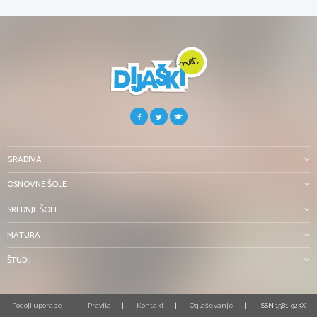
GRADIVA
OSNOVNE ŠOLE
SREDNJE ŠOLE
MATURA
ŠTUDIJ
Pogoji uporabe
Pravila
Kontakt
Oglaševanje
ISSN 1581-923X