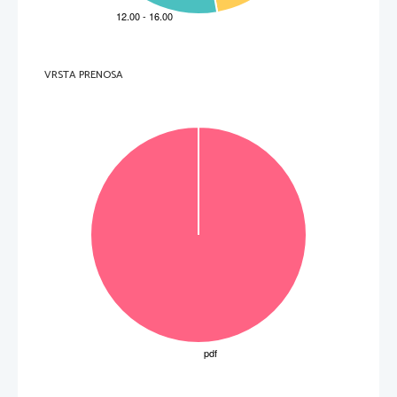
        »Že        mogo
č
e. Vendar jaz ne vem, kdo sta Barica in njen tip,« mi je hladno rekla Nela 
in prižgala cigareto. 
VRSTA PRENOSA
P   
perforiran list 