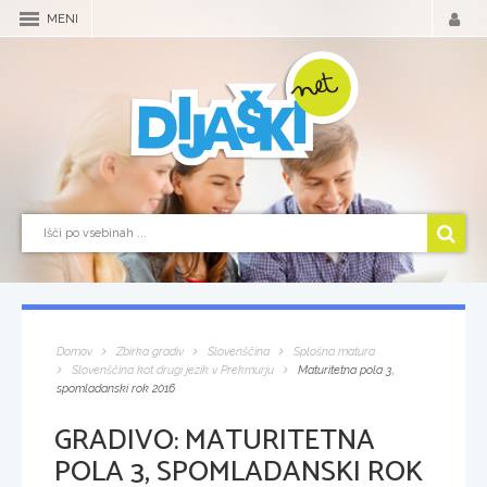
MENI
Domov
Zbirka gradiv
Slovenščina
Splošna matura
Slovenščina kot drugi jezik v Prekmurju
Maturitetna pola 3,
spomladanski rok 2016
GRADIVO:
MATURITETNA
POLA 3, SPOMLADANSKI ROK