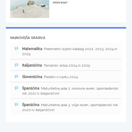
interese!
NAJNOVEJŠA GRADIVA
Matematika
: Predmetni izpitni katalog 2022, 2023, 2024 in
2025
Italijanščina
: Tematski sklop 2024 in 2025
Slovenščina
: Podatki o izpitu 2024
Španščina
: Maturitetna pola 2, osnovna raven, spomladanski
rok 2021 (v italijanščini)
Španščina
: Maturitetna pola 3, višja raven, spomladanski rok
2020 (v italijanščini)