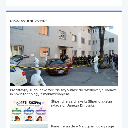
IZPOSTAVLJENE VSEBINE
Predstavljaj si, da lahko združiš svojo strast do raziskovanja, varnosti
in novih tehnologij z izobraževanjem
Štipendije za dijake iz Štipendijskega
sklada dr. Janeza Drnovška
Karierne srede – Ne ugibaj, odkrij svoje