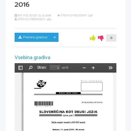
2016
NA VOLJO OD:
21.12.2018
ŠTEVILO OGLEDOV: 248
ŠTEVILO PRENOSOV: 483
Skrij/prikaži meni
Prenesi gradivo
0
Vsebina gradiva
Stran:
od 8
Preklopi
Najdi
Pomanjšaj
Povečaj
Orodja
stransko
vrstico
Šifra kandidata:
Državni  izpitni  center
*M16119213*
SPOMLADANSKI IZPITNI ROK
Izpitna pola 3
Daljše esejsko besedilo (400–600 besed)
Sobota, 11. junij 
2016 / 90 minut