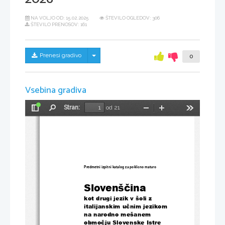
NA VOLJO OD:
15.02.2025
ŠTEVILO OGLEDOV: 306
ŠTEVILO PRENOSOV: 161
Skrij/prikaži meni
Prenesi gradivo
0
Vsebina gradiva
Stran:
od 21
Preklopi
Najdi
Pomanjšaj
Povečaj
Orodja
stransko
vrstico
Predmetni izpitni katalog za poklicno maturo
Slovenščina
kot drugi jezik v šoli
z 
italijanskim učnim jezikom
na narodno mešanem 
območju Slovensk
e 
Istr
e