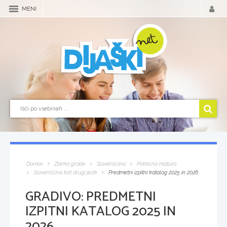
MENI
Domov
Zbirka gradiv
Slovenščina
Poklicna matura
Slovenščina kot drugi jezik
Predmetni izpitni katalog 2025 in 2026
GRADIVO:
PREDMETNI
IZPITNI KATALOG 2025 IN
2026