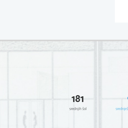
181
srednjih šol
srednje