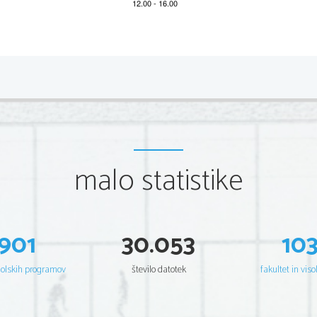
*P141A10111
2/12 
Scientia  Est  Potentia  Scientia  Est  Po
tentia  Scientia  Est  Potenti
Scientia  Est  Potentia  Scientia  Est  Po
tentia  Scientia  Est  Potenti
Scientia  Est  Potentia  Scientia  Est  Po
tentia  Scientia  Est  Potenti
Scientia  Est  Potentia  Scientia  Est  Po
tentia  Scientia  Est  Potenti
Scientia  Est  Potentia  Scientia  Est  Po
tentia  Scientia  Est  Potenti
Scientia  Est  Potentia  Scientia  Est  Po
tentia  Scientia  Est  Potenti
Scientia  Est  Potentia  Scientia  Est  Po
tentia  Scientia  Est  Potenti
Scientia  Est  Potentia  Scientia  Est  Po
tentia  Scientia  Est  Potenti
Scientia  Est  Potentia  Scientia  Est  Po
tentia  Scientia  Est  Potenti
Scientia  Est  Potentia  Scientia  Est  Po
tentia  Scientia  Est  Potenti
Scientia  Est  Potentia  Scientia  Est  Po
tentia  Scientia  Est  Potenti
malo statistike
Scientia  Est  Potentia  Scientia  Est  Po
tentia  Scientia  Est  Potenti
Scientia  Est  Potentia  Scientia  Est  Po
tentia  Scientia  Est  Potenti
Scientia  Est  Potentia  Scientia  Est  Po
tentia  Scientia  Est  Potenti
Scientia  Est  Potentia  Scientia  Est  Po
tentia  Scientia  Est  Potenti
Scientia  Est  Potentia  Scientia  Est  Po
tentia  Scientia  Est  Potenti
Scientia  Est  Potentia  Scientia  Est  Po
tentia  Scientia  Est  Potenti
Scientia  Est  Potentia  Scientia  Est  Po
tentia  Scientia  Est  Potenti
Scientia  Est  Potentia  Scientia  Est  Po
tentia  Scientia  Est  Potenti
Scientia  Est  Potentia  Scientia  Est  Po
tentia  Scientia  Est  Potenti
901
30.053
10
Scientia  Est  Potentia  Scientia  Est  Po
tentia  Scientia  Est  Potenti
Scientia  Est  Potentia  Scientia  Est  Po
tentia  Scientia  Est  Potenti
Scientia  Est  Potentia  Scientia  Est  Po
tentia  Scientia  Est  Potenti
Scientia  Est  Potentia  Scientia  Est  Po
tentia  Scientia  Est  Potenti
šolskih programov
število datotek
fakultet in viso
Scientia  Est  Potentia  Scientia  Est  Po
tentia  Scientia  Est  Potenti
Scientia  Est  Potentia  Scientia  Est  Po
tentia  Scientia  Est  Potenti
Scientia  Est  Potentia  Scientia  Est  Po
tentia  Scientia  Est  Potenti
Scientia  Est  Potentia  Scientia  Est  Po
tentia  Scientia  Est  Potenti
Scientia  Est  Potentia  Scientia  Est  Po
tentia  Scientia  Est  Potenti
Scientia  Est  Potentia  Scientia  Est  Po
tentia  Scientia  Est  Potenti
Scientia  Est  Potentia  Scientia  Est  Po
tentia  Scientia  Est  Potenti