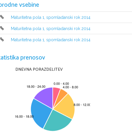
orodne vsebine
Maturitetna pola 1, spomladanski rok 2014
Maturitetna pola 1, spomladanski rok 2014
Maturitetna pola 1, spomladanski rok 2014
NAVODILA KANDIDATU
Pazljivo preberite ta navodila. 
tatistika prenosov
Ne odpirajte izpitne pole in ne za
č
enjajte reševati nalog, dokler vam
Prilepite oziroma vpišit
e svojo šifro v okvir
č
ek desno zgoraj na tej strani
 i
DNEVNA PORAZDELITEV
Izpitna pola vsebuje 21 nalog. Število to
č
k, ki jih lahko dosežete, je 60.
 Za
izpitni poli. 
Rešitve pišite z nalivnim peresom ali s kemi
č
nim svin
č
nikom in jih vpisujte
skladno s slovni
č
nimi in pravopisnimi pravili, 
č
itljivo, vendar ne samo 
z vel
izberite samo eno rešitev, 
č
e v navodilu ni dolo
č
eno druga
č
e. 
Č
e se zmoti
Ne
č
itljivi zapisi in nejasni
 popravki bodo ocenjeni z 0 to
č
kami.
Zaupajte vase in v svoje zmožnosti. Želimo vam veliko uspeha.
Ta pola ima 12 strani, od tega 2 prazni.