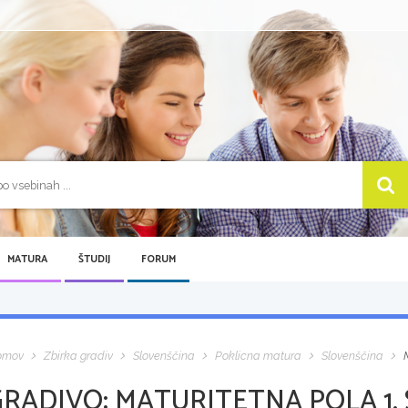
MATURA
ŠTUDIJ
FORUM
omov
Zbirka gradiv
Slovenščina
Poklicna matura
Slovenščina
GRADIVO:
MATURITETNA POLA 1,