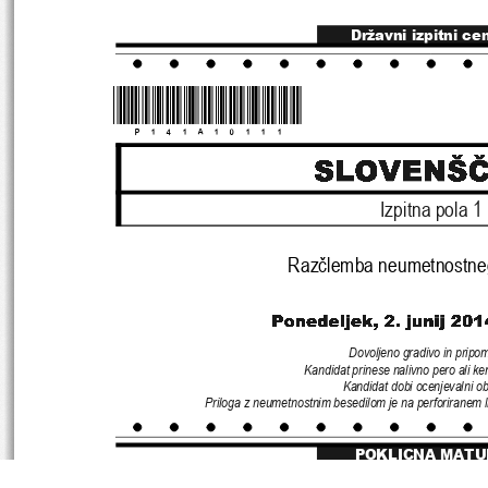
Državni izpitni ce
*P141A10111* 
Izpitna pola 1
Raz
č
lemba neumetnostne
Dovoljeno gradivo in pripo
Kandidat prinese nalivno pero ali ke
Kandidat dobi ocenjevalni o
Priloga z neumetnostnim besedilom je na perfori
ranem li
POKLICNA MATU