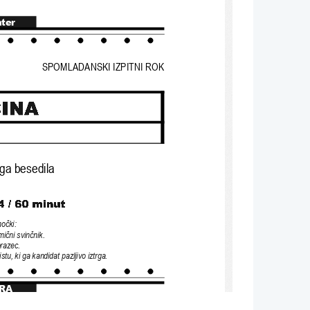
nter
SPOMLADANSKI IZPITNI ROK
ga besedila
mo
č
ki: 
mi
č
ni svin
č
nik. 
brazec.
stu, ki ga k
andidat pazljivo iztrga.
RA