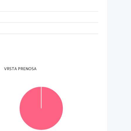
 nadzorni u
č
itelj tega ne dovoli.
n na ocenjevalni obrazec.
VRSTA PRENOSA
 posamezno nalogo je število to
č
k navedeno v 
 v izpitno polo 
v za to predvideni prostor. Pišite 
ikimi tiskanimi 
č
rkami. Pri nalogah izbirnega tipa 
te, napisano pre
č
rtajte in rešitev zapišite na novo. 
© RIC 2014