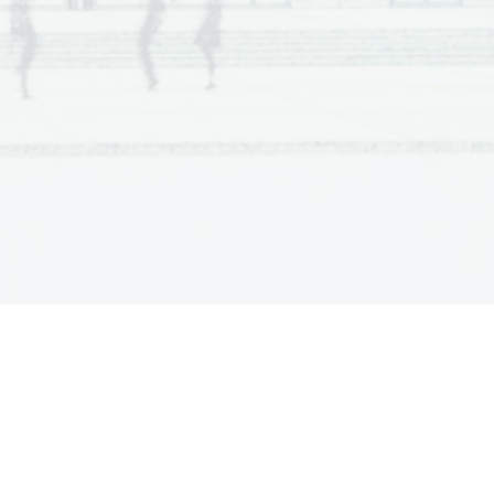
a  Scientia
  Est  Potentia  Scientia  Est  Potentia
a  Scientia
  Est  Potentia  Scientia  Est  Potentia
a  Scientia
  Est  Potentia  Scientia  Est  Potentia
a  Scientia
  Est  Potentia  Scientia  Est  Potentia
a  Scientia
  Est  Potentia  Scientia  Est  Potentia
a  Scientia
  Est  Potentia  Scientia  Est  Potentia
a  Scientia
  Est  Potentia  Scientia  Est  Potentia
a  Scientia
  Est  Potentia  Scientia  Est  Potentia
a  Scientia
  Est  Potentia  Scientia  Est  Potentia
a  Scientia
  Est  Potentia  Scientia  Est  Potentia
a  Scientia
  Est  Potentia  Scientia  Est  Potentia
a  Scientia
  Est  Potentia  Scientia  Est  Potentia
a  Scientia
  Est  Potentia  Scientia  Est  Potentia
a  Scientia
  Est  Potentia  Scientia  Est  Potentia
a  Scientia
  Est  Potentia  Scientia  Est  Potentia
a  Scientia
  Est  Potentia  Scientia  Est  Potentia
a  Scientia
  Est  Potentia  Scientia  Est  Potentia
a  Scientia
  Est  Potentia  Scientia  Est  Potentia
a  Scientia
  Est  Potentia  Scientia  Est  Potentia
a  Scientia
  Est  Potentia  Scientia  Est  Potentia
a  Scientia
  Est  Potentia  Scientia  Est  Potentia
a  Scientia
  Est  Potentia  Scientia  Est  Potentia
a  Scientia
  Est  Potentia  Scientia  Est  Potentia
a  Scientia
  Est  Potentia  Scientia  Est  Potentia
a  Scientia
  Est  Potentia  Scientia  Est  Potentia
a  Scientia
  Est  Potentia  Scientia  Est  Potentia
a  Scientia
  Est  Potentia  Scientia  Est  Potentia
a  Scientia
  Est  Potentia  Scientia  Est  Potentia
a  Scientia
  Est  Potentia  Scientia  Est  Potentia
a  Scientia
  Est  Potentia  Scientia  Est  Potentia
a  Scientia
  Est  Potentia  Scientia  Est  Potentia
a  Scientia
  Est  Potentia  Scientia  Est  Potentia
a  Scientia
  Est  Potentia  Scientia  Est  Potentia
a  Scientia
  Est  Potentia  Scientia  Est  Potentia
a  Scientia
  Est  Potentia  Scientia  Est  Potentia
a  Scientia
  Est  Potentia  Scientia  Est  Potentia
a  Scientia
  Est  Potentia  Scientia  Est  Potentia
a  Scientia
  Est  Potentia  Scientia  Est  Potentia
a  Scientia
  Est  Potentia  Scientia  Est  Potentia