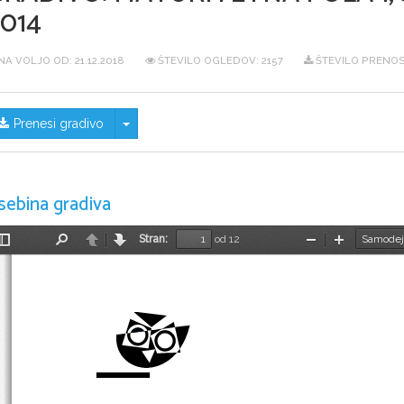
014
NA VOLJO OD:
21.12.2018
ŠTEVILO OGLEDOV: 2157
ŠTEVILO PRENOS
Skrij/prikaži meni
Prenesi gradivo
sebina gradiva
Stran:
od 12
Preklopi
Najdi
Nazaj
Naprej
Pomanjšaj
Povečaj
stransko
vrstico