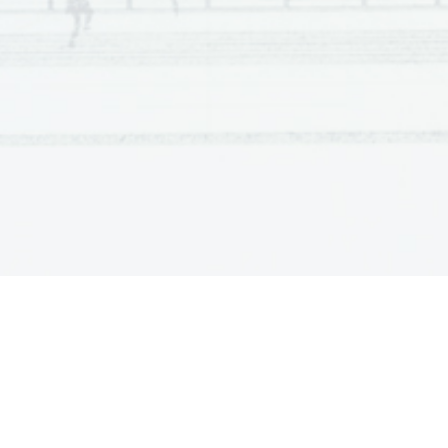
Scientia  Est  Potentia  Scientia  Est  Po
tentia  Scientia  Est  Potenti
Scientia  Est  Potentia  Scientia  Est  Po
tentia  Scientia  Est  Potenti
Scientia  Est  Potentia  Scientia  Est  Po
tentia  Scientia  Est  Potenti
Scientia  Est  Potentia  Scientia  Est  Po
tentia  Scientia  Est  Potenti
Scientia  Est  Potentia  Scientia  Est  Po
tentia  Scientia  Est  Potenti
Scientia  Est  Potentia  Scientia  Est  Po
tentia  Scientia  Est  Potenti
Scientia  Est  Potentia  Scientia  Est  Po
tentia  Scientia  Est  Potenti
Scientia  Est  Potentia  Scientia  Est  Po
tentia  Scientia  Est  Potenti
Scientia  Est  Potentia  Scientia  Est  Po
tentia  Scientia  Est  Potenti
Scientia  Est  Potentia  Scientia  Est  Po
tentia  Scientia  Est  Potenti
Scientia  Est  Potentia  Scientia  Est  Po
tentia  Scientia  Est  Potenti
Scientia  Est  Potentia  Scientia  Est  Po
tentia  Scientia  Est  Potenti
Scientia  Est  Potentia  Scientia  Est  Po
tentia  Scientia  Est  Potenti
Scientia  Est  Potentia  Scientia  Est  Po
tentia  Scientia  Est  Potenti
Scientia  Est  Potentia  Scientia  Est  Po
tentia  Scientia  Est  Potenti
Scientia  Est  Potentia  Scientia  Est  Po
tentia  Scientia  Est  Potenti
Scientia  Est  Potentia  Scientia  Est  Po
tentia  Scientia  Est  Potenti
Scientia  Est  Potentia  Scientia  Est  Po
tentia  Scientia  Est  Potenti
Scientia  Est  Potentia  Scientia  Est  Po
tentia  Scientia  Est  Potenti
Scientia  Est  Potentia  Scientia  Est  Po
tentia  Scientia  Est  Potenti
Scientia  Est  Potentia  Scientia  Est  Po
tentia  Scientia  Est  Potenti
Scientia  Est  Potentia  Scientia  Est  Po
tentia  Scientia  Est  Potenti
Scientia  Est  Potentia  Scientia  Est  Po
tentia  Scientia  Est  Potenti
Scientia  Est  Potentia  Scientia  Est  Po
tentia  Scientia  Est  Potenti
Scientia  Est  Potentia  Scientia  Est  Po
tentia  Scientia  Est  Potenti
Scientia  Est  Potentia  Scientia  Est  Po
tentia  Scientia  Est  Potenti
Scientia  Est  Potentia  Scientia  Est  Po
tentia  Scientia  Est  Potenti
Scientia  Est  Potentia  Scientia  Est  Po
tentia  Scientia  Est  Potenti
Scientia  Est  Potentia  Scientia  Est  Po
tentia  Scientia  Est  Potenti
Scientia  Est  Potentia  Scientia  Est  Po
tentia  Scientia  Est  Potenti
Scientia  Est  Potentia  Scientia  Est  Po
tentia  Scientia  Est  Potenti
Scientia  Est  Potentia  Scientia  Est  Po
tentia  Scientia  Est  Potenti
Scientia  Est  Potentia  Scientia  Est  Po
tentia  Scientia  Est  Potenti
Scientia  Est  Potentia  Scientia  Est  Po
tentia  Scientia  Est  Potenti
Scientia  Est  Potentia  Scientia  Est  Po
tentia  Scientia  Est  Potenti
Scientia  Est  Potentia  Scientia  Est  Po
tentia  Scientia  Est  Potenti
Scientia  Est  Potentia  Scientia  Est  Po
tentia  Scientia  Est  Potenti
Scientia  Est  Potentia  Scientia  Est  Po
tentia  Scientia  Est  Potenti
Scientia  Est  Potentia  Scientia  Est  Po
tentia  Scientia  Est  Potenti