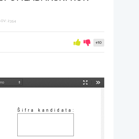
OV: 2354
+10
Način
Orodja
predstavitve
Šifra kandidata: