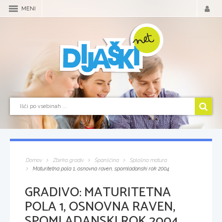
MENI
Domov
Zbirka gradiv
Španščina
Splošna matura
Maturitetna pola 1, osnovna raven, spomladanski rok 2004
GRADIVO:
MATURITETNA
POLA 1, OSNOVNA RAVEN,
SPOMLADANSKI ROK 2004