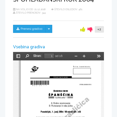
NA VOLJO OD:
21.12.2018
ŠTEVILO OGLEDOV: 461
ŠTEVILO PRENOSOV: 344
Skrij/prikaži meni
Prenesi gradivo
+2
Vsebina gradiva
Stran:
od 16
Preklopi
Najdi
Pomanjšaj
Povečaj
Orodja
stransko
vrstico
[ifra  kandidata:
*M04128111* 
SPOMLADANSKI ROK 
Osnovna raven 
[PAN[^INA 
A: Bralno razumevanje 
B: Poznavanje in raba jezika 
Ponedeljek, 7. junij 2004 / 80 minut (40 + 40) 
Dovoljeno dodatno gradivo in pripomočki: kandidat prinese s seb
oj nalivno pero ali kemični svinčnik.  