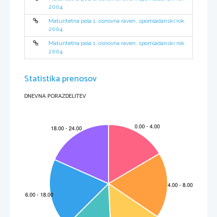
2004
Maturitetna pola 1, osnovna raven, spomladanski rok
2004
Maturitetna pola 1, osnovna raven, spomladanski rok
2004
Statistika prenosov
(VIR: 
Hola Suplemento
) 
DNEVNA PORAZDELITEV
M041-281-1-1 
3 
1.  ¿Qué servicio ofrece 
España Directo 
durante un viaje?  
 (1) 
   ______________________________________________________________
__
2.  ¿En qué lugares podemos disfrutar de 
España Directo
? 
 (1) 
   ______________________________________________________________
__
3.  ¿Con qué medio se realiza el servicio 
España Directo
? 
 a)
  _____________________________________________________________
 b
 (2) 
)  _____________________________________________________________
4.  ¿Dónde podemos conseguir la 
Tarjeta Prepago
? 
 a
)  _____________________________________________________________
b) 
_____________________________________________________________  
c)
 (3) 
  _____________________________________________________________
5.  ¿Por qué conviene usar 
España Directo
?  