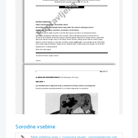
Kandidat dobi štiri ocenjevalne 
obrazce (dva 1A in dva 1B). 
SPLOŠNA MATURA
NAVODILA KANDIDATU 
Pazljivo preberite ta navodila. Ne izpuščajte ničesar! 
Ne obračajte strani in ne začenjajte reševati nalog, dokler Vam
 nadzorni učitelj tega ne dovoli. 
Naloge, pisane z navadnim svinčni
kom, se točkujejo z nič (0) to
čkami.  
Prilepite kodo oziroma vpišite svo
jo šifro (v okvirček desno zg
oraj na tej strani in na ocenjevalne obrazce). 
Izpitna pola je sestavljena iz dveh delov, dela A in dela B. Ča
sa za reševanje je 80 minut: 40 minut za del A in  
40 minut za del B. Nadzorni učitelj Vas bo opozoril, kdaj lahko
 začnete reševati del B. Vračanje k delu A ni priporočljivo. 
Izpitna pola vsebuje tri naloge v delu A in štiri naloge v delu
 B. Številka v oklepaju pomeni točkovno vrednost naloge. 
Odgovore z nalivnim peresom ali s 
kemičnim svinčnikom vpisujte 
v izpitno polo
 v za to predvideni prostor. Pišite čitljivo.  
Če se zmotite, odgovor prečrtajte in napišite na novo. Nečitlji
ve rešitve in nejasni popravki s
e točkujejo z nič (0) točkami. 
Zaupajte vase in v svoje sposobnosti.  
Želimo Vam veliko uspeha. 
Ta pola ima 16 strani, od tega 3 prazne. 
© RIC 2004 
2 
M041-281-1-1 
A: BRALNO RAZUMEVANJE 
(Čas reševanja: 40 minut)
NALOGA 1 
Lea atentamente el siguiente texto y responda en frases cortas 
a las preguntas.  
Pozorno preberite naslednje besed
ilo in na kratko odgovorite na
 vprašanja.  
Sorodne vsebine
Maturitetna pola 1, osnovna raven, spomladanski rok