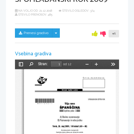
NA VOLJO OD:
21.12.2018
ŠTEVILO OGLEDOV: 374
ŠTEVILO PRENOSOV: 485
Skrij/prikaži meni
Prenesi gradivo
+1
Vsebina gradiva
Stran:
od 12
Preklopi
Najdi
Pomanjšaj
Povečaj
Orodja
stransko
vrstico
Šifra  kandidata:
Državni  izpitni  center
*M09128211*
SPOMLADANSKI IZPITNI ROK
Višja raven
Š
P
A
N
Š
Č
I
N
A
Izpitna pola 1
A) Bralno razumevanje
B) Poznavanje in raba jezika
Torek, 26. maj 2009 / 80 minut (40 + 40)
Dovoljeno gradivo in pripomočki:
Kandidat prinese nalivno pero ali kemični svinčnik.