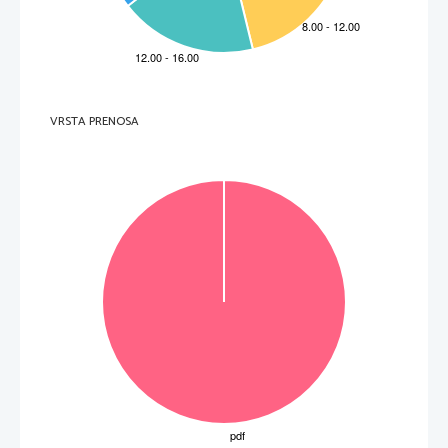
  8.   ¿Qué proyecto quieren realizar los habitantes de Milford sobre el terreno donde se introdujo  
por primera vez el penalti? 
__________________________________________________________________________
  9.   ¿Cómo conoció el bisnieto, el escritor Robert McCrum, a su bisabuelo, a Master Willie? 
__________________________________________________________________________
 10.   ¿Ha visto ya el homenaje en Milford el bisnieto, el escritor Robert McCrum? 
__________________________________________________________________________
þ
(10 to
k) 
VRSTA PRENOSA