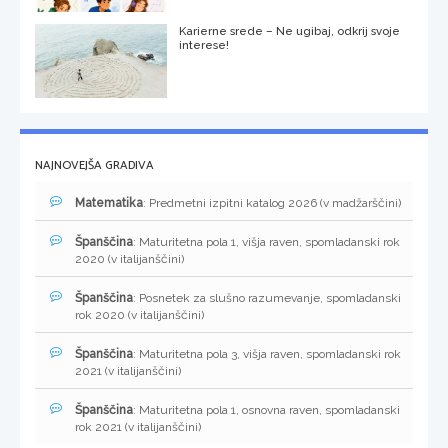
Karierne srede – Ne ugibaj, odkrij svoje
interese!
NAJNOVEJŠA GRADIVA
Matematika
: Predmetni izpitni katalog 2026 (v madžarščini)
Španščina
: Maturitetna pola 1, višja raven, spomladanski rok
2020 (v italijanščini)
Španščina
: Posnetek za slušno razumevanje, spomladanski
rok 2020 (v italijanščini)
Španščina
: Maturitetna pola 3, višja raven, spomladanski rok
2021 (v italijanščini)
Španščina
: Maturitetna pola 1, osnovna raven, spomladanski
rok 2021 (v italijanščini)