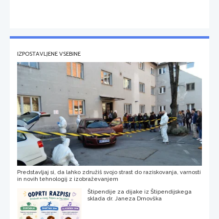
IZPOSTAVLJENE VSEBINE
Predstavljaj si, da lahko združiš svojo strast do raziskovanja, varnosti
in novih tehnologij z izobraževanjem
Štipendije za dijake iz Štipendijskega
sklada dr. Janeza Drnovška