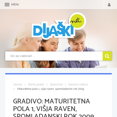
MENI
Domov
Zbirka gradiv
Španščina
Splošna matura
Maturitetna pola 1, višja raven, spomladanski rok 2009
GRADIVO:
MATURITETNA
POLA 1, VIŠJA RAVEN,
SPOMLADANSKI ROK 2009