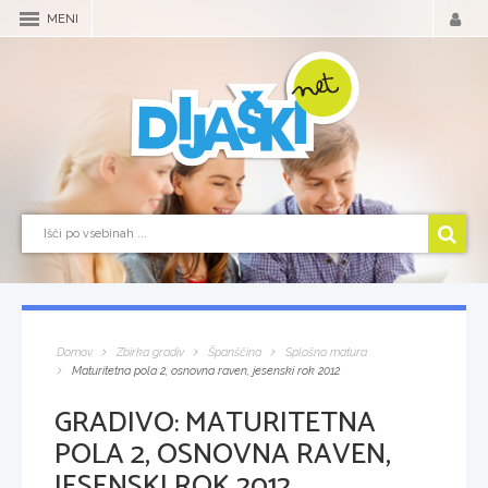
MENI
Domov
Zbirka gradiv
Španščina
Splošna matura
Maturitetna pola 2, osnovna raven, jesenski rok 2012
GRADIVO:
MATURITETNA
POLA 2, OSNOVNA RAVEN,
JESENSKI ROK 2012