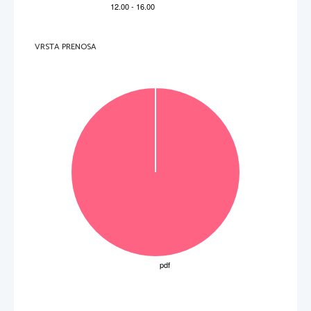
9. 
Trabajará cada día en diferentes turnos. 
10.    Podrá irse de vacaciones cuando quiera. 
(10 to
č
k) 
VRSTA PRENOSA