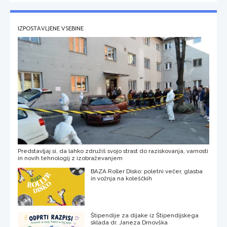
IZPOSTAVLJENE VSEBINE
Predstavljaj si, da lahko združiš svojo strast do raziskovanja, varnosti
in novih tehnologij z izobraževanjem
BAZA Roller Disko: poletni večer, glasba
in vožnja na koleščkih
Štipendije za dijake iz Štipendijskega
sklada dr. Janeza Drnovška