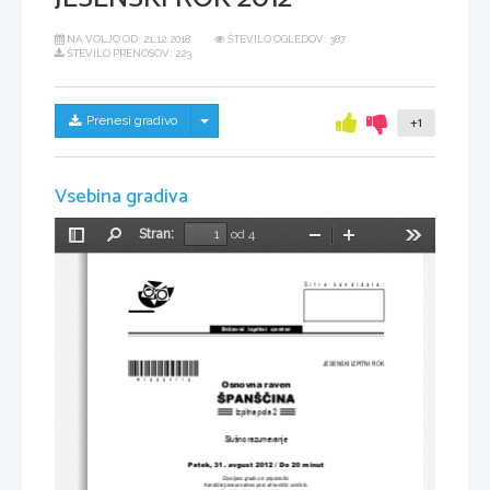
NA VOLJO OD:
21.12.2018
ŠTEVILO OGLEDOV: 387
ŠTEVILO PRENOSOV: 223
Skrij/prikaži meni
Prenesi gradivo
+1
Vsebina gradiva
Stran:
od 4
Preklopi
Najdi
Pomanjšaj
Povečaj
Orodja
stransko
vrstico
Šifra kandidata:
Državni  izpitni  center
*M12228112*
JESENSKI IZPITNI ROK
Osnovna raven
Izpitna pola 2
Slušno razumevanje
Petek, 31. avgust 
2012 / Do 20 minut
Dovoljeno gradivo in pripomo
č
ki:
Kandidat prinese nalivno pero ali kemi
č
ni svin
č
nik.