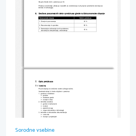
Skup
no število točk v preizkusu je 40.
Preizkus ovrednotijo učitelji 
po navodilih za vrednotenje, ki jih pripravi predmetna komisija za 
tehniko in tehnologijo.
6. 
Sestava posameznih delov preizkusa glede na taksonomske 
stopnje
Taksonomske stopnje
Delež v preizkusu
1. 
Znanje in poznavanje
30 %
2. 
Razumevanje in uporaba 
55 %
3. 
Samostojno 
reševanje novih problemov,
15 %
samostojna interpretacija, vrednotenje
7.
   Opis preizkusa
7.1
 Vsebina
Pri preverjanju ne izločamo vsebin učnega načrta. 
Vsebinski sklopi, ki bodo vključeni v preizkus:
1.
  gradiva in obdelave
  gradiva

  obdelava gradiv

  orodja in stroji

2.
  tehniška sredstva 
  gonila in mehanizmi

  motorji

električni krogi

vloga računalnika v tehnologiji

3.
  tehniška in tehnološka dokumentacija
  vrste risb

  risanje v projekcijah

risanje shem električnih vezij

4.
  tehnologija in 
družba
  okolje

  promet

Sorodne vsebine
  ekonomika

7.2
Pripomočki
Učenec prinese s seboj modro ali črno nalivno pero oziroma moder ali
črn kemični svinčnik, 