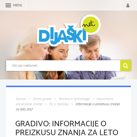
MENI
Domov
Zbirka gradiv
Tehnika in tehnologija
Nacionalno
preverjanje znanja
Po 3. obdobju
Informacije o preizkusu znanja
za leto 2017
GRADIVO:
INFORMACIJE O
PREIZKUSU ZNANJA ZA LETO