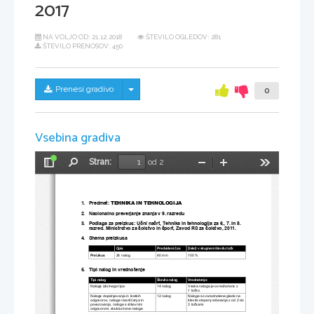
2017
NA VOLJO OD:
21.12.2018
ŠTEVILO OGLEDOV: 281
ŠTEVILO PRENOSOV: 450
Skrij/prikaži meni
Prenesi gradivo
0
Vsebina gradiva
Stran:
od 2
Preklopi
Najdi
Pomanjšaj
Povečaj
Orodja
stransko
vrstico
TEHNIKA IN TEHNOLOGIJA
1.   Predmet: 
2.   Nacionalno preverjanje znanja 
v 9. razredu
3. 
Podlaga za preizkus: Učni načrt, Tehnika in tehnologija za 
6., 7. in 8. 
razred
. 
Ministrstvo za šolstvo in šport, Zavod RS za šolstvo, 2011.
4. 
Shema preizkusa
Opis
Predvideni čas
Delež v skupnem številu točk
26 nalog
60 min
100 %
Preizkus
5. 
Tipi nalog in vrednotenje
Tipi nalog
Število nalog
Vrednotenje
Vsaka naloga je ovrednotena z 
Naloge izbirnega tipa
14 nalog
1 točko.
Naloge dopolnjevanja in kratkih 
Naloge so ovrednotene glede na 
12 nalog
odgovorov,
naloge razvrščanja in 
število stopenj reševanja z od 2 do 
povezovanja,
 naloge s slikovnim 
3 točkami.
odgovorom, strukturirane naloge