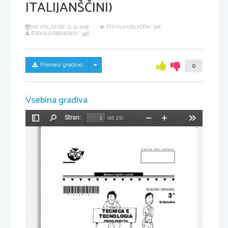
ITALIJANŠČINI)
NA VOLJO OD:
21.12.2018
ŠTEVILO OGLEDOV: 218
ŠTEVILO PRENOSOV: 396
Skrij/prikaži meni
Prenesi gradivo
0
Vsebina gradiva
Stran:
od 20
Preklopi
Najdi
Pomanjšaj
Povečaj
Orodja
stransko
vrstico
Codice dell‘alunno:
Državni izpitni center
*N13164131I* 
SESSIONE ORDINARIA
3°
triennio
TECNICA E 
TECNOLOGIA