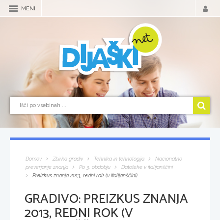
MENI
Domov
Zbirka gradiv
Tehnika in tehnologija
Nacionalno
preverjanje znanja
Po 3. obdobju
Datoteke v italijanščini
Preizkus znanja 2013, redni rok (v italijanščini)
GRADIVO:
PREIZKUS ZNANJA
2013, REDNI ROK (V