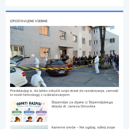
IZPOSTAVLJENE VSEBINE
Predstavljaj si, da lahko združiš svojo strast do raziskovanja, varnosti
in novih tehnologij z izobraževanjem
Štipendije za dijake iz Štipendijskega
sklada dr. Janeza Drnovška
Karierne srede – Ne ugibaj, odkrij svoje