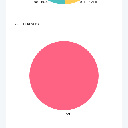
Non scrivere qui. Non scrivere qui. Non scrivere qui. No
A                                      B                                      C                                      D                                      
VRSTA PRENOSA
(1 punto)