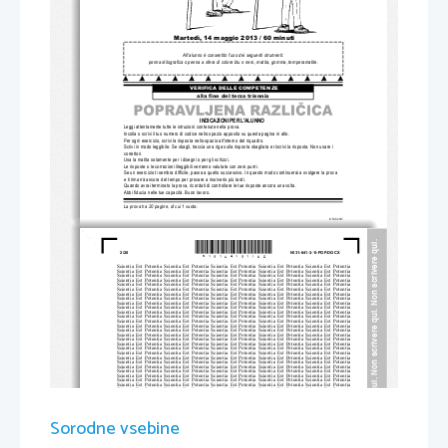
Martedì, 14 maggio
 2013 / 
60 minuti
All'alunno è consentito l'uso dei seguenti strumenti: 
penna stilografica o penna a sfera di colore blu o nero, matita, gomma, temperamatite.
VERIFICA DELLE COMPETENZE
alla fine del terzo triennio
INDICAZIONI PER L'ALUNNO
Leggi attentamente tutte le istruzioni contenute nella prova.
Incolla o scrivi il tuo numero di codice nello spazio apposito su questa pagina in alto.
Per ogni esercizio, scrivi la risposta nello spazio all'interno del riquadro.
Scrivi in modo leggibile. Se sbagli, traccia una riga sulla risposta sbagliata e riscrivi la risposta. Non usare i 
correttori.
Usa la matita solamente per i disegni o per gli schizzi. 
Le risposte o le correzioni illeggibili verranno valutate con zero punti.
Se un esercizio ti sembra difficile, passa a quello successivo. In questo modo continuerai a svolgere la prova 
e ti rimarrà ancora del tempo per provare a risolverlo più tardi.
Quando avrai terminato la prova, ricordati di controllare le tue risposte ancora una volta.
Abbi fiducia nelle tue capacità. Buon lavoro.
La prova ha 20 pagine, di cui 1 vuota.
© RIC 2013
n scrivere qui. Non scrivere qui. Non scrivere qui.
*N13164131I02*
2/20 
N131-641-3-1I-POP.DOCX
Scientia  Est  Potentia  Scientia  Est  Po
tentia  Scientia  Est  Potentia  Scientia
  Est  Potentia  Scientia  Est  Potentia
Scientia  Est  Potentia  Scientia  Est  Po
tentia  Scientia  Est  Potentia  Scientia
  Est  Potentia  Scientia  Est  Potentia
Scientia  Est  Potentia  Scientia  Est  Po
tentia  Scientia  Est  Potentia  Scientia
  Est  Potentia  Scientia  Est  Potentia
Scientia  Est  Potentia  Scientia  Est  Po
tentia  Scientia  Est  Potentia  Scientia
  Est  Potentia  Scientia  Est  Potentia
Scientia  Est  Potentia  Scientia  Est  Po
tentia  Scientia  Est  Potentia  Scientia
  Est  Potentia  Scientia  Est  Potentia
Scientia  Est  Potentia  Scientia  Est  Po
tentia  Scientia  Est  Potentia  Scientia
  Est  Potentia  Scientia  Est  Potentia
Scientia  Est  Potentia  Scientia  Est  Po
tentia  Scientia  Est  Potentia  Scientia
  Est  Potentia  Scientia  Est  Potentia
Scientia  Est  Potentia  Scientia  Est  Po
tentia  Scientia  Est  Potentia  Scientia
  Est  Potentia  Scientia  Est  Potentia
Scientia  Est  Potentia  Scientia  Est  Po
tentia  Scientia  Est  Potentia  Scientia
  Est  Potentia  Scientia  Est  Potentia
Scientia  Est  Potentia  Scientia  Est  Po
tentia  Scientia  Est  Potentia  Scientia
  Est  Potentia  Scientia  Est  Potentia
Scientia  Est  Potentia  Scientia  Est  Po
tentia  Scientia  Est  Potentia  Scientia
  Est  Potentia  Scientia  Est  Potentia
Scientia  Est  Potentia  Scientia  Est  Po
tentia  Scientia  Est  Potentia  Scientia
  Est  Potentia  Scientia  Est  Potentia
Scientia  Est  Potentia  Scientia  Est  Po
tentia  Scientia  Est  Potentia  Scientia
  Est  Potentia  Scientia  Est  Potentia
Scientia  Est  Potentia  Scientia  Est  Po
tentia  Scientia  Est  Potentia  Scientia
  Est  Potentia  Scientia  Est  Potentia
Scientia  Est  Potentia  Scientia  Est  Po
tentia  Scientia  Est  Potentia  Scientia
  Est  Potentia  Scientia  Est  Potentia
Scientia  Est  Potentia  Scientia  Est  Po
tentia  Scientia  Est  Potentia  Scientia
  Est  Potentia  Scientia  Est  Potentia
Scientia  Est  Potentia  Scientia  Est  Po
tentia  Scientia  Est  Potentia  Scientia
  Est  Potentia  Scientia  Est  Potentia
Scientia  Est  Potentia  Scientia  Est  Po
tentia  Scientia  Est  Potentia  Scientia
  Est  Potentia  Scientia  Est  Potentia
Scientia  Est  Potentia  Scientia  Est  Po
tentia  Scientia  Est  Potentia  Scientia
  Est  Potentia  Scientia  Est  Potentia
Scientia  Est  Potentia  Scientia  Est  Po
tentia  Scientia  Est  Potentia  Scientia
  Est  Potentia  Scientia  Est  Potentia
Scientia  Est  Potentia  Scientia  Est  Po
tentia  Scientia  Est  Potentia  Scientia
  Est  Potentia  Scientia  Est  Potentia
Scientia  Est  Potentia  Scientia  Est  Po
tentia  Scientia  Est  Potentia  Scientia
  Est  Potentia  Scientia  Est  Potentia
Scientia  Est  Potentia  Scientia  Est  Po
tentia  Scientia  Est  Potentia  Scientia
  Est  Potentia  Scientia  Est  Potentia
Scientia  Est  Potentia  Scientia  Est  Po
tentia  Scientia  Est  Potentia  Scientia
  Est  Potentia  Scientia  Est  Potentia
Scientia  Est  Potentia  Scientia  Est  Po
tentia  Scientia  Est  Potentia  Scientia
  Est  Potentia  Scientia  Est  Potentia
Scientia  Est  Potentia  Scientia  Est  Po
tentia  Scientia  Est  Potentia  Scientia
  Est  Potentia  Scientia  Est  Potentia
Scientia  Est  Potentia  Scientia  Est  Po
tentia  Scientia  Est  Potentia  Scientia
  Est  Potentia  Scientia  Est  Potentia
Scientia  Est  Potentia  Scientia  Est  Po
tentia  Scientia  Est  Potentia  Scientia
  Est  Potentia  Scientia  Est  Potentia
Scientia  Est  Potentia  Scientia  Est  Po
tentia  Scientia  Est  Potentia  Scientia
  Est  Potentia  Scientia  Est  Potentia
Scientia  Est  Potentia  Scientia  Est  Po
tentia  Scientia  Est  Potentia  Scientia
  Est  Potentia  Scientia  Est  Potentia
Scientia  Est  Potentia  Scientia  Est  Po
tentia  Scientia  Est  Potentia  Scientia
  Est  Potentia  Scientia  Est  Potentia
Scientia  Est  Potentia  Scientia  Est  Po
tentia  Scientia  Est  Potentia  Scientia
  Est  Potentia  Scientia  Est  Potentia
Scientia  Est  Potentia  Scientia  Est  Po
tentia  Scientia  Est  Potentia  Scientia
  Est  Potentia  Scientia  Est  Potentia
Scientia  Est  Potentia  Scientia  Est  Po
tentia  Scientia  Est  Potentia  Scientia
  Est  Potentia  Scientia  Est  Potentia
Sorodne vsebine
Scientia  Est  Potentia  Scientia  Est  Po
tentia  Scientia  Est  Potentia  Scientia
  Est  Potentia  Scientia  Est  Potentia
Scientia  Est  Potentia  Scientia  Est  Po
tentia  Scientia  Est  Potentia  Scientia
  Est  Potentia  Scientia  Est  Potentia
Scientia  Est  Potentia  Scientia  Est  Po
tentia  Scientia  Est  Potentia  Scientia
  Est  Potentia  Scientia  Est  Potentia
Scientia  Est  Potentia  Scientia  Est  Po
tentia  Scientia  Est  Potentia  Scientia
  Est  Potentia  Scientia  Est  Potentia
Scientia  Est  Potentia  Scientia  Est  Po
tentia  Scientia  Est  Potentia  Scientia
  Est  Potentia  Scientia  Est  Potentia
Scientia  Est  Potentia  Scientia  Est  Po
tentia  Scientia  Est  Potentia  Scientia
  Est  Potentia  Scientia  Est  Potentia