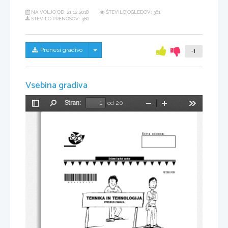
NA VOLJO OD:
21.12.2018
ŠTEVILO OGLEDOV: 361
ŠTEVILO PRENOSOV: 380
Skrij/prikaži meni
Prenesi gradivo
-1
Vsebina gradiva
Stran:
od 20
Preklopi
Najdi
Pomanjšaj
Povečaj
Orodja
stransko
vrstico
Š i f r a    u ~ e n c a:
Dr`avni izpitni center
REDNI ROK
*N08164131*
TEHNIKA IN TEHNOLOGIJA
PREIZKUS ZNANJA