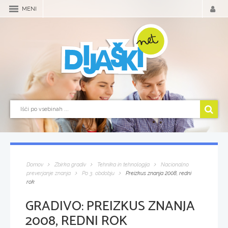
MENI
Domov
Zbirka gradiv
Tehnika in tehnologija
Nacionalno
preverjanje znanja
Po 3. obdobju
Preizkus znanja 2008, redni
rok
GRADIVO:
PREIZKUS ZNANJA
2008, REDNI ROK