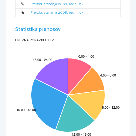
Preizkus znanja 2008, redni rok
Preizkus znanja 2008, redni rok
Statistika prenosov
DNEVNA PORAZDELITEV
N081-641-3-1 
3 
2. naloga  
Za izdelavo posameznih delov izdelka je treb
a izdelati delavniško 
risbo. Narisane dele 
opremimo z merami, ki jih zapišemo na kotirne 
č
rte. Postopek imenujemo kotiranje. V katerih 
merskih enotah vpisujemo mere na delavniške risbe? 
Obkroži 
č
rko pred pravilnim odgovorom. 
A       V  decimetrih.  
B       V  milimetrih.  
C       V  centimetrih.  
D       V  poljubnih  enotah.  
         1         
3. naloga 
U
č
enci so s programom ciciCAD risali predme
t v pravokotni projekci
ji. Za vnos podatkov  
so uporabljali tipkovnico in miško, narisano ri
sbo pa so opazovali na
 zaslonu. Med katere 
enote ra
č
unalnika uvrš
č
amo zaslon? 
Obkroži 
č
rko pred pravilnim odgovorom. 
A       Vhodne  enote.  
B       Procesna  enota.  
C       Pomnilne  enote.  
D       Izhodne  enote.  