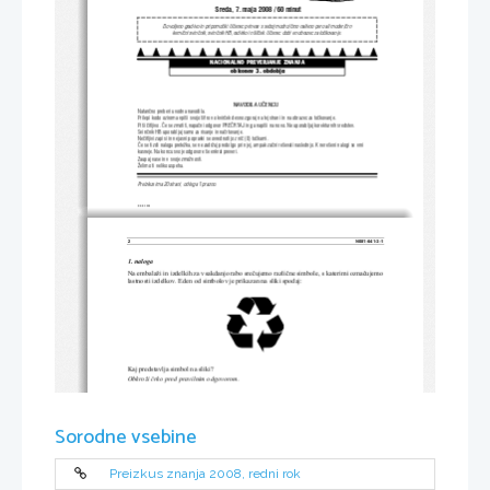
Sreda, 7. maja 2008 / 60 minut
Dovoljeno gradivo in pripomo~ki: U~enec prinese s seboj modro/~rno nalivno pero ali moder/~rn
kemi~ni svin~nik, svin~nik HB, radirko in {il~ek. U~enec dobi en obrazec za to~kovanje.
NACIONALNO PREVERJANJE ZNANJA
ob koncu 3. obdobja
NAVODILA U^ENCU
Natan~no preberi uvodna navodila.
Prilepi kodo oziroma vpi{i svojo {ifro v okvir~ek desno zgoraj na tej strani in na obrazec za to~kovanje.
Pi{i ~itljivo. ^e se zmoti{, napa~ni odgovor PRE^RTAJ in 
ga napi{i na novo. Ne upor
abljaj korekturnih sredstev.
Svin~nik HB uporabljaj samo za risanje in na~rtovanje.
Ne~itljivi zapisi in nejasni popravki se ovrednotijo z ni~ (0) to~kami.
^e se ti zdi naloga prete`ka, se ne zadr`uj predolgo pri njej, ampak za~ni re{evati naslednjo. K nere{eni nalogi se vrni
kasneje. Na koncu svoje odgovore {e enkrat preveri.
Zaupaj vase in v svoje zmo`nosti.
@elimo ti veliko uspeha.
Preizkus ima 20 strani, od tega 1 prazno.
© RIC 2008
2 
N081-641-3-1 
1. naloga 
Na embalaži in izdelkih za vsakdanjo rabo sre
č
ujemo razli
č
ne simbole, s katerimi ozna
č
ujemo 
lastnosti izdelkov. Eden od simbolov 
je prikazan na sliki spodaj: 
Kaj predstavlja simbol na sliki? 
Obkroži 
č
rko pred pravilnim odgovorom. 
A       Ozna
č
uje izdelek, izdelan iz gradi
v, ki jih najdemo v naravi. 
B       Ozna
č
uje embalažo, ki je za okolje prij
azna in jo lahko odvržemo kjerkoli. 
Sorodne vsebine
C       Ozna
č
uje embalažo, ki je primerna za 
recikliranje oziroma izdelana  
iz recikliranega materiala. 
D       Ozna
č
uje embalažo, ki je izde
lana iz umetnih snovi in jo moramo odložiti  
v zaboj za smeti. 
Preizkus znanja 2008, redni rok
         1         