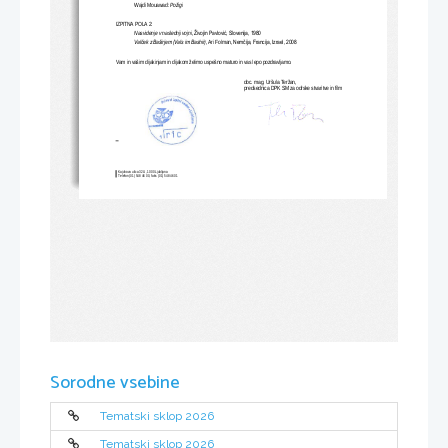
Wajdi Mouawad
: 
Požigi
IZPITNA POLA 2:
Nasvidenje v naslednji vojni
, 
Živojin Pavlović, Slovenija, 1980
, A
ri Folman
, 
Valček z Baširjem (Vals im Bashir)
Nemčija, Francija, Izrael, 2008
Vam in vašim 
dijakinjam in 
dijakom želimo uspešno maturo in vas lepo pozdravljamo.
doc
. mag. Uršula Teržan
,   
predsedni
ca DPK SM za odrske stvaritve
 in film
Kajuhova ulica 32 U
, 1000 Ljubljana
Telefon (01) 548 46 00, faks
 (01) 548 46 01
Sorodne vsebine
Tematski sklop 2026
Tematski sklop 2026