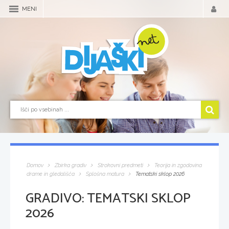
MENI
Domov
Zbirka gradiv
Strokovni predmeti
Teorija in zgodovina
drame in gledališča
Splošna matura
Tematski sklop 2026
GRADIVO:
TEMATSKI SKLOP
2026