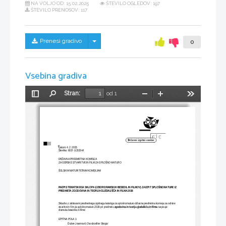
NA VOLJO OD:
15.02.2025
ŠTEVILO OGLEDOV: 197
ŠTEVILO PRENOSOV: 117
Skrij/prikaži meni
Prenesi gradivo
0
Vsebina gradiva
Stran:
od 1
Preklopi
Najdi
Pomanjšaj
Povečaj
Orodja
stransko
vrstico
Datum: 4. 2. 20
25   
Številka: 6037
-1/20
25-
M 
DRŽAVNA PREDMETNA KOMISIJA
ZA ODRSKE STVARITVE
 IN FILM 
ZA SPLOŠNO MATURO
ŠOLSKIM MATURITETNIM KOMISIJAM
RAZPIS TEMATSKEGA SKLOPA
 (IZBOR DRAMSKIH BESEDIL
 IN FILMOV
) ZA IZPIT SPLOŠNE MATURE IZ 
PREDMETA ZGODOVIN
A IN TEORIJA 
A IN FILMA 20
26   
GLEDALIŠČ
Skladno z zahtevami predmetnega izpitnega kataloga za splošno maturo državna predmetna komisija za odrske 
stvaritve in film za splošno maturo 20
26 
pri predmetu 
zgodovina in teorija 
a in filma 
razpisuje 
gledališč
dramsk
a besedila in filme:
IZPITNA POLA 1:
:
 Osvoboditev Skopja
Dušan Jovanović