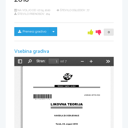
NA VOLJO OD:
07.05.2020
ŠTEVILO OGLEDOV: 77
ŠTEVILO PRENOSOV: 204
Skrij/prikaži meni
Prenesi gradivo
0
Vsebina gradiva
Stran:
od 7
Preklopi
Najdi
Pomanjšaj
Povečaj
Orodja
stransko
vrstico
Državni  izpitni  center
*M18255113*
JESENSKI IZPITNI ROK
LIKOVNA TEORIJA
NAVODILA ZA OCENJEVANJE
Torek, 28. avgust 2018