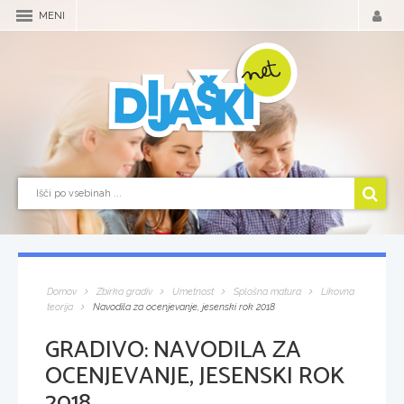
MENI
Domov
Zbirka gradiv
Umetnost
Splošna matura
Likovna
teorija
Navodila za ocenjevanje, jesenski rok 2018
GRADIVO:
NAVODILA ZA
OCENJEVANJE, JESENSKI ROK
2018