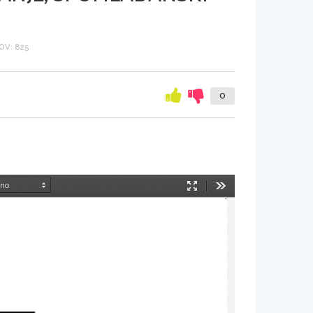
V: 825
0
Način
Orodja
predstavitve