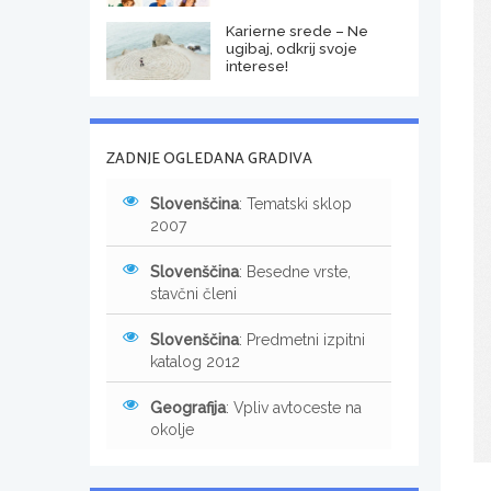
Karierne srede – Ne
ugibaj, odkrij svoje
interese!
ZADNJE OGLEDANA GRADIVA
Slovenščina
: Tematski sklop
2007
Slovenščina
: Besedne vrste,
stavčni členi
Slovenščina
: Predmetni izpitni
katalog 2012
Geografija
: Vpliv avtoceste na
okolje