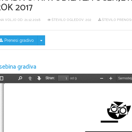
OK 2017
NA VOLJO OD:
21.12.2018
ŠTEVILO OGLEDOV: 202
ŠTEVILO PRENOSO
Skrij/prikaži meni
Prenesi gradivo
sebina gradiva
Stran:
od 9
Preklopi
Najdi
Nazaj
Naprej
Pomanjšaj
Povečaj
stransko
vrstico