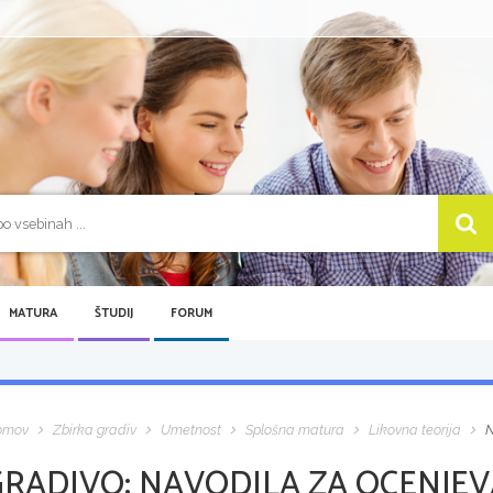
MATURA
ŠTUDIJ
FORUM
omov
Zbirka gradiv
Umetnost
Splošna matura
Likovna teorija
N
GRADIVO:
NAVODILA ZA OCENJEV