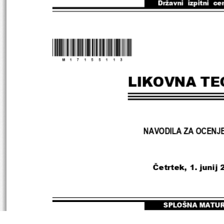
Državni  izpitni  ce
*M17155113*
LIKOVNA TE
NAVODILA ZA OCENJ
Četrtek
, 1. junij
SPLOŠNA MATU