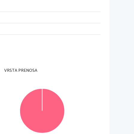
VRSTA PRENOSA
© Državni izpitni center
Vse pravice pridržane
.