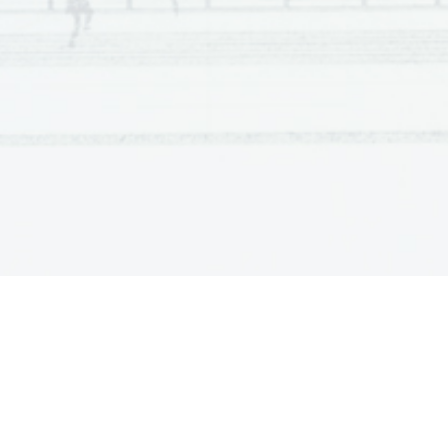
 Milan Butina 
– 
Slikarsko mišljenje; 

Josef Albers 
– 
Interakcija barve ipd.

1.4
3
npr.
 z
akon bližine

 zakon podobnosti

 za
kon skupne usode ipd.

ekonomičn
ost zaznave
