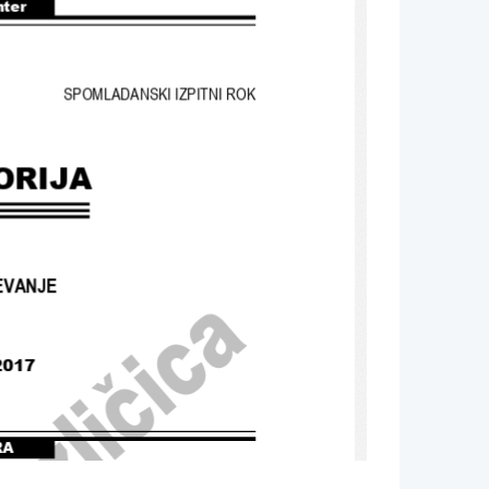
nter
SPOMLADANSKI IZPITNI ROK
ORIJA
EVANJE
 2017
RA