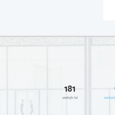
181
srednjih šol
srednje