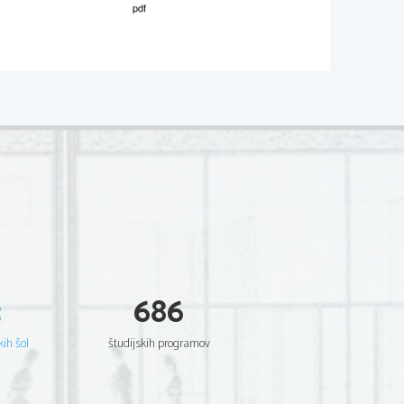
M171-
551-1-3 
 likovno komuniciranje 
Dodatn
a navodila
Po presoji ocenjevalca se lahko 
upoštevajo tudi druge besedne 
zveze (ne le "likovna izrazna 
o
-
sredstva", "gramatika likovnega 
 
jezika"), ki smiselno opredelijo 
predmet likovne teorije.
Č
e kandidat našteje in opiše 
in 
posamezni vidik
,  dobi e
no točko;
 4 
točke dobi, če našteje in opiše vse; 
če zgolj našteje vse
, 
dobi 2 točki.
ni 
3
686
iva 
kih šol
študijskih programov
e 
0 točk dobi kandidat za 
eno 
navedbo 
(avtorja ali d
elo)  ; 1 točko dobi 