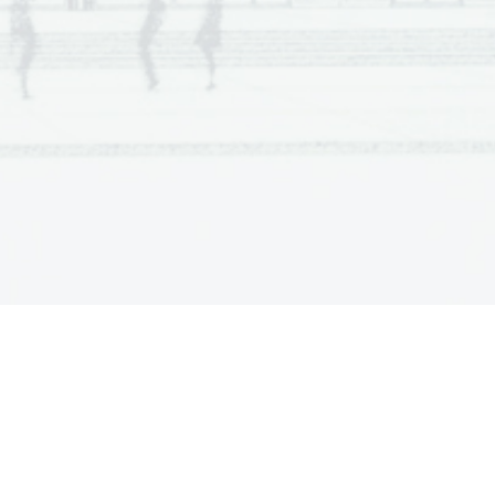
kandidat za dve navedbi (avtorja ali 
dela); 2 točki dobi kandidat za 
tri ali 
štiri navedbe (
avtorj
i ali dela)
; 
3 točke dobi kandidat za 
pet ali šest 
navedb (avtor
ji ali
del
a
).
T
očk
a
se dobi 
za pravilno navedeno 
zakon
itost in ujemajočo
se 
ponazoritev
.
P
onazoritve morajo biti take, da je 
pri posamezni ponazoritvi čimbolj 
v 
ospredju le ponazorjen
i  zakon, ne 
pa tudi 
drugi   ; npr. pri ponazoritvi 
zakona bližine
je treba i
zločiti zakon 
podobnosti in obratno;