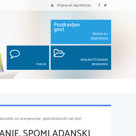
Prijava ali registracija
Pozdravljen
gost
PRIJAVA ALI
REGISTRACIJA
ISKALNIK ŠTUDIJSKIH
FORUM
PROGRAMOV
avodila za ocenjevanje, spomladanski rok 2017
ANJE, SPOMLADANSKI