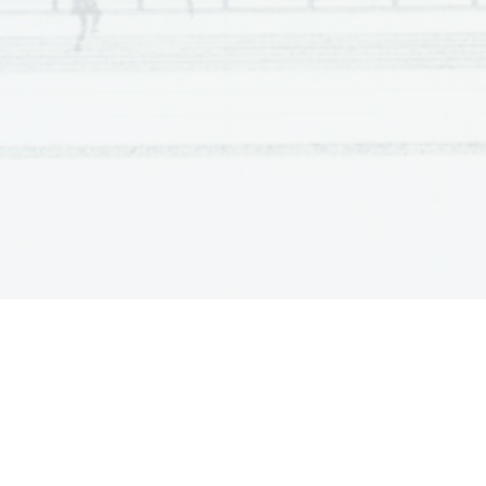
©  Državni izpitni center, 2022 
Vse pravice pridržane. 
Izdal in založil: 
Državni izpitni center 
Predstavnik:  
dr. Darko Zupanc 
Uredile:  
Tjaša Lajovic 
dr. Andrejka Slavec Gornik 
Joži Trkov 
Oblikovanje in prelom:  
Jana Lavtar  
Ljubljana 2022 
ISSN 2232-6898 