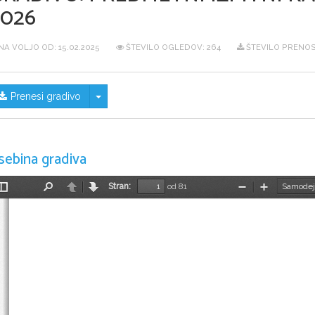
2026
NA VOLJO OD:
15.02.2025
ŠTEVILO OGLEDOV: 264
ŠTEVILO PRENOS
Skrij/prikaži meni
Prenesi gradivo
sebina gradiva
Stran:
od 81
Preklopi
Najdi
Nazaj
Naprej
Pomanjšaj
Povečaj
stransko
vrstico