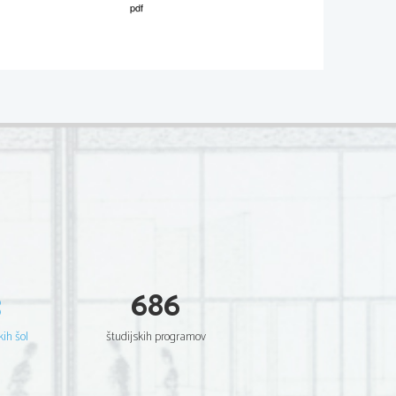
NA ZGODOVINA 
 
3
686
kih šol
študijskih programov
nje na 221. seji 16. junija 2022 in se uporablja od 
avnost kataloga za leto, v katerem bo kandidat 
maturo za tisto leto. 