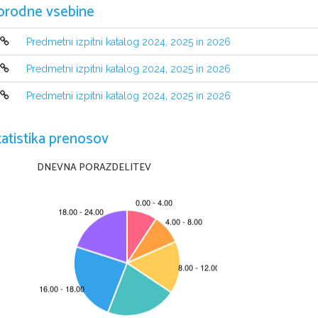
Predmetni izpitni katalog se uporab
orodne vsebine
2024
, dokler ni dolo
č
en novi. V
v katerem bo kandidat opravljal m
Predmetni izpitni katalog 2024, 2025 in 2026
izpitnem katalogu za splošno maturo
Predmetni izpitni katalog 2024, 2025 in 2026
Predmetni izpitni katalog 2024, 2025 in 2026
tatistika prenosov
DNEVNA PORAZDELITEV