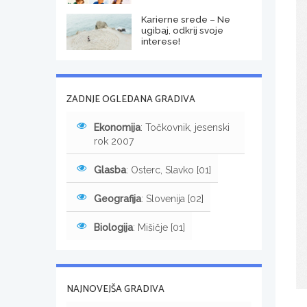
Karierne srede – Ne
ugibaj, odkrij svoje
interese!
ZADNJE OGLEDANA GRADIVA
Ekonomija
: Točkovnik, jesenski
rok 2007
Glasba
: Osterc, Slavko [01]
Geografija
: Slovenija [02]
Biologija
: Mišičje [01]
NAJNOVEJŠA GRADIVA