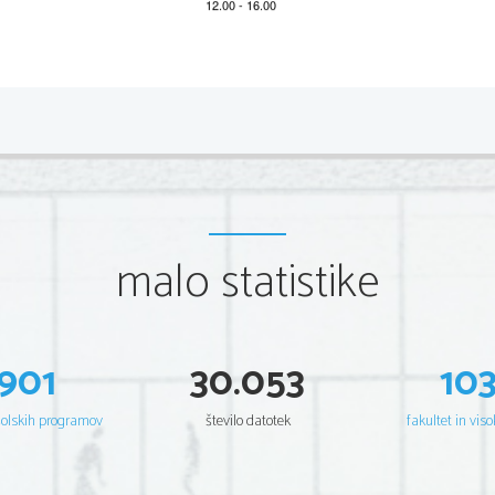
PREDMETNI IZPITNI KATALOG ZA SPLOŠNO
 MATURO – UMETNOST
Državna predmetna komisija za umetnostno zgodovino za splošno maturo
Katalog so pripravili: 
Nadja Blatnik 
dr. Metoda Kemperl 
dr. Tanja Mastnak 
Snežana Sotlar 
Anton Starc 
malo statistike
dr. Rebeka Vidrih 
dr. Nadja Zgonik 
Recenzenta: 
dr. Martin Germ 
mag. Irena Šterman 
901
30.053
10
Jezikovni pregled:  
Helena Škrlep, Bernarda Krafogel 
šolskih programov
število datotek
fakultet in viso
Katalog je dolo
č
il Strokovni svet Republike Slovenije za splošno izobraževa
spomladanskega izpitnega roka 2024, dokler ni dolo
č
en novi katalog. Velj
opravljal maturo, je navedena v Maturitetnem izpitnem katalogu za splošno 