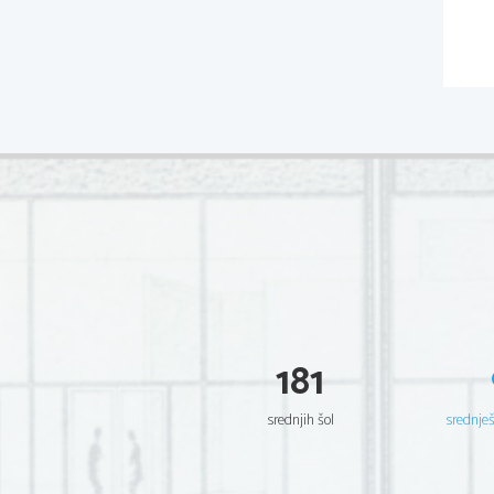
181
srednjih šol
srednje