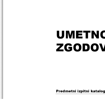
UMETNO
ZGODOV
Predmetni izpitni katalo