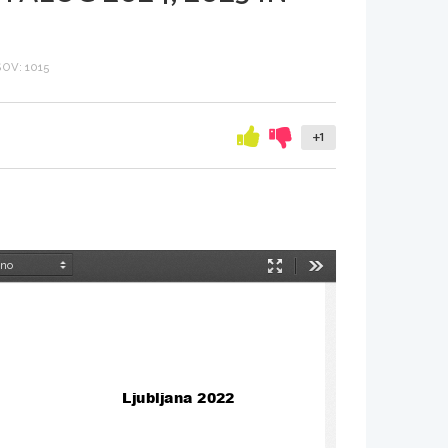
OV: 1015
+1
Način
Orodja
predstavitve
Ljubljana 2022 