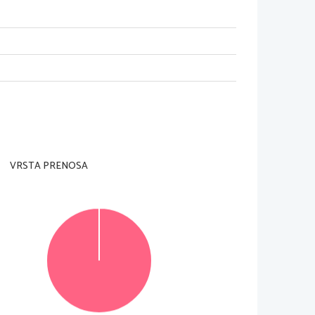
lja
 od spomladanskega izpitnega roka 
eljavnost kataloga za leto, 
atu
ro, je navedena v Maturitetnem 
 za tisto leto. 
VRSTA PRENOSA