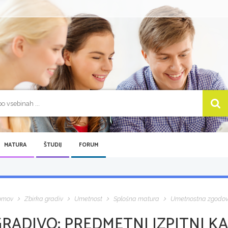
MATURA
ŠTUDIJ
FORUM
omov
Zbirka gradiv
Umetnost
Splošna matura
Umetnostna zgodov
GRADIVO:
PREDMETNI IZPITNI KA