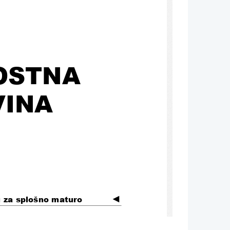
STNA 
INA 
◄
g za splošno maturo