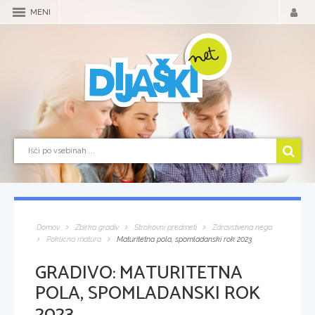
MENI
Domov
Zbirka gradiv
Strokovni predmeti
Zdravstvena nega
Poklicna matura
Maturitetna pola, spomladanski rok 2023
GRADIVO:
MATURITETNA
POLA, SPOMLADANSKI ROK
2023