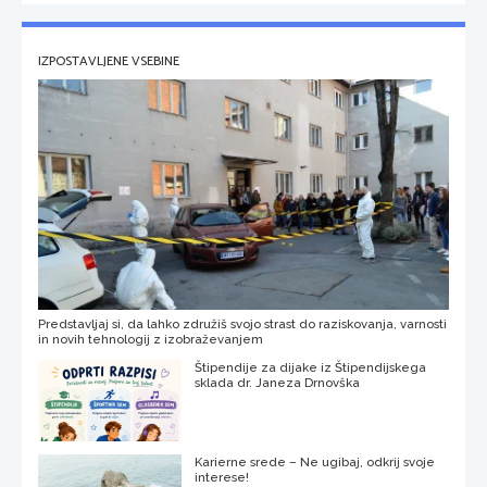
IZPOSTAVLJENE VSEBINE
Predstavljaj si, da lahko združiš svojo strast do raziskovanja, varnosti
in novih tehnologij z izobraževanjem
Štipendije za dijake iz Štipendijskega
sklada dr. Janeza Drnovška
Karierne srede – Ne ugibaj, odkrij svoje
interese!