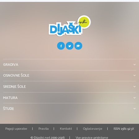
GRADIVA
OSNOVNE ŠOLE
SREDNJE ŠOLE
MATURA
ŠTUDIJ
Pogoji uporabe
Pravila
Kontakt
Oglaševanje
ISSN 1581-923X
© Dijaški.net 2000-2026
Vse pravice pridržane