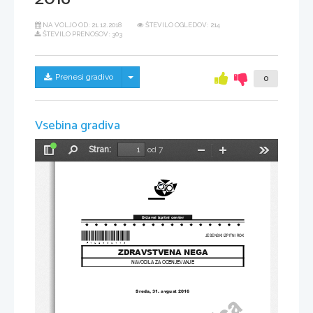
NA VOLJO OD:
21.12.2018
ŠTEVILO OGLEDOV: 214
ŠTEVILO PRENOSOV: 303
Skrij/prikaži meni
Prenesi gradivo
0
Vsebina gradiva
Stran:
od 7
Preklopi
Najdi
Pomanjšaj
Povečaj
Orodja
stransko
vrstico
Državni izpitni center
*P162S30113*
JESENSKI IZPITNI ROK
ZDRAVSTVENA NEGA
NAVODILA ZA OCENJEVANJE
Sreda
, 31
. 
avgust 
2016