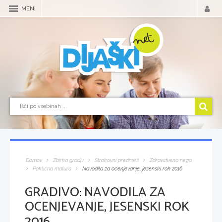
MENI
Domov
Zbirka gradiv
Strokovni predmeti
Zdravstvena nega
Poklicna matura
Navodila za ocenjevanje, jesenski rok 2016
GRADIVO:
NAVODILA ZA
OCENJEVANJE, JESENSKI ROK
2016