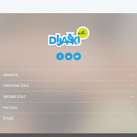
GRADIVA
OSNOVNE ŠOLE
SREDNJE ŠOLE
MATURA
ŠTUDIJ