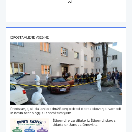
IZPOSTAVLJENE VSEBINE
Predstavljaj si, da lahko združiš svojo strast do raziskovanja, varnosti
in novih tehnologij z izobraževanjem
Štipendije za dijake iz Štipendijskega
sklada dr. Janeza Drnovška