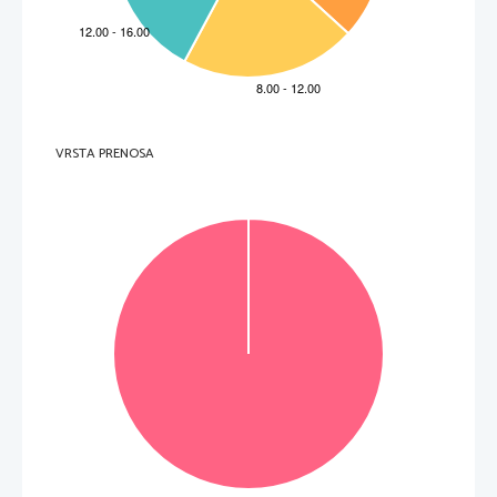
.
Non scrivete nel campo grigio
2.2.
Spiegate perché le signorie 
fondiarie 
erano considerate delle unità economiche 
autarchiche.
.
Non scrivete nel campo grigio
(
2
punti
)
VRSTA PRENOSA