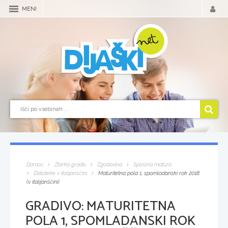
MENI
Domov
Zbirka gradiv
Zgodovina
Splošna matura
Datoteke v italijanščini
Maturitetna pola 1, spomladanski rok 2018
(v italijanščini)
GRADIVO:
MATURITETNA
POLA 1, SPOMLADANSKI ROK