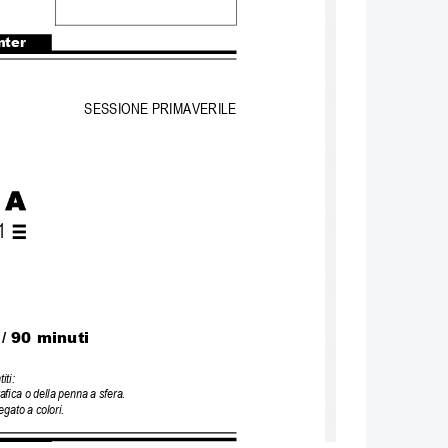
nter
SESSIONE PRIMAVERILE
1
 
/ 90 minuti
iti:
afica o della penna a sfera. 
gato a colori.
ALE