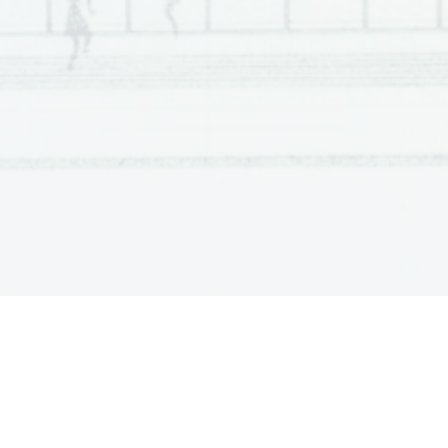
Scientia  Est  Potentia  Scientia  Est  Po
tentia  Scientia  Est  Potenti
Scientia  Est  Potentia  Scientia  Est  Po
tentia  Scientia  Est  Potenti
Scientia  Est  Potentia  Scientia  Est  Po
tentia  Scientia  Est  Potenti
Scientia  Est  Potentia  Scientia  Est  Po
tentia  Scientia  Est  Potenti
Scientia  Est  Potentia  Scientia  Est  Po
tentia  Scientia  Est  Potenti
Scientia  Est  Potentia  Scientia  Est  Po
tentia  Scientia  Est  Potenti
Scientia  Est  Potentia  Scientia  Est  Po
tentia  Scientia  Est  Potenti
Scientia  Est  Potentia  Scientia  Est  Po
tentia  Scientia  Est  Potenti
Scientia  Est  Potentia  Scientia  Est  Po
tentia  Scientia  Est  Potenti
Scientia  Est  Potentia  Scientia  Est  Po
tentia  Scientia  Est  Potenti
Scientia  Est  Potentia  Scientia  Est  Po
tentia  Scientia  Est  Potenti
Scientia  Est  Potentia  Scientia  Est  Po
tentia  Scientia  Est  Potenti
Scientia  Est  Potentia  Scientia  Est  Po
tentia  Scientia  Est  Potenti
Scientia  Est  Potentia  Scientia  Est  Po
tentia  Scientia  Est  Potenti
Scientia  Est  Potentia  Scientia  Est  Po
tentia  Scientia  Est  Potenti
Scientia  Est  Potentia  Scientia  Est  Po
tentia  Scientia  Est  Potenti
Scientia  Est  Potentia  Scientia  Est  Po
tentia  Scientia  Est  Potenti
Scientia  Est  Potentia  Scientia  Est  Po
tentia  Scientia  Est  Potenti
Scientia  Est  Potentia  Scientia  Est  Po
tentia  Scientia  Est  Potenti
Scientia  Est  Potentia  Scientia  Est  Po
tentia  Scientia  Est  Potenti
Scientia  Est  Potentia  Scientia  Est  Po
tentia  Scientia  Est  Potenti
Scientia  Est  Potentia  Scientia  Est  Po
tentia  Scientia  Est  Potenti
Scientia  Est  Potentia  Scientia  Est  Po
tentia  Scientia  Est  Potenti
Scientia  Est  Potentia  Scientia  Est  Po
tentia  Scientia  Est  Potenti
Scientia  Est  Potentia  Scientia  Est  Po
tentia  Scientia  Est  Potenti
Scientia  Est  Potentia  Scientia  Est  Po
tentia  Scientia  Est  Potenti
Scientia  Est  Potentia  Scientia  Est  Po
tentia  Scientia  Est  Potenti
Scientia  Est  Potentia  Scientia  Est  Po
tentia  Scientia  Est  Potenti
Scientia  Est  Potentia  Scientia  Est  Po
tentia  Scientia  Est  Potenti
Scientia  Est  Potentia  Scientia  Est  Po
tentia  Scientia  Est  Potenti
Scientia  Est  Potentia  Scientia  Est  Po
tentia  Scientia  Est  Potenti
Scientia  Est  Potentia  Scientia  Est  Po
tentia  Scientia  Est  Potenti
Scientia  Est  Potentia  Scientia  Est  Po
tentia  Scientia  Est  Potenti
Scientia  Est  Potentia  Scientia  Est  Po
tentia  Scientia  Est  Potenti
Scientia  Est  Potentia  Scientia  Est  Po
tentia  Scientia  Est  Potenti
Scientia  Est  Potentia  Scientia  Est  Po
tentia  Scientia  Est  Potenti
Scientia  Est  Potentia  Scientia  Est  Po
tentia  Scientia  Est  Potenti
Scientia  Est  Potentia  Scientia  Est  Po
tentia  Scientia  Est  Potenti
Scientia  Est  Potentia  Scientia  Est  Po
tentia  Scientia  Est  Potenti
Scientia  Est  Potentia  Scientia  Est  Po
tentia  Scientia  Est  Potenti