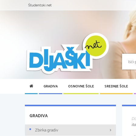
Študentski.net
GRADIVA
OSNOVNE ŠOLE
SREDNJE ŠOLE
GRADIVA
D
it
Zbirka gradiv