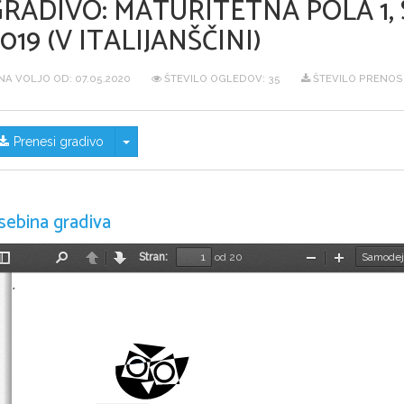
GRADIVO:
MATURITETNA POLA 1,
019 (V ITALIJANŠČINI)
NA VOLJO OD:
07.05.2020
ŠTEVILO OGLEDOV: 35
ŠTEVILO PRENOSO
Skrij/prikaži meni
Prenesi gradivo
sebina gradiva
Stran:
od 20
Preklopi
Najdi
Nazaj
Naprej
Pomanjšaj
Povečaj
stransko
vrstico