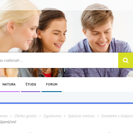
MATURA
ŠTUDIJ
FORUM
omov
Zbirka gradiv
Zgodovina
Splošna matura
Datoteke v italijan
alijanščini)