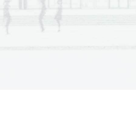
scrivete nel campo grigio.   Non scr
a  Scientia
  Est  Potentia  Scientia  Est  Potentia
a  Scientia
  Est  Potentia  Scientia  Est  Potentia
a  Scientia
  Est  Potentia  Scientia  Est  Potentia
a  Scientia
  Est  Potentia  Scientia  Est  Potentia
a  Scientia
  Est  Potentia  Scientia  Est  Potentia
a  Scientia
  Est  Potentia  Scientia  Est  Potentia
a  Scientia
  Est  Potentia  Scientia  Est  Potentia
a  Scientia
  Est  Potentia  Scientia  Est  Potentia
a  Scientia
  Est  Potentia  Scientia  Est  Potentia
a  Scientia
  Est  Potentia  Scientia  Est  Potentia
a  Scientia
  Est  Potentia  Scientia  Est  Potentia
a  Scientia
  Est  Potentia  Scientia  Est  Potentia
a  Scientia
  Est  Potentia  Scientia  Est  Potentia
a  Scientia
  Est  Potentia  Scientia  Est  Potentia
a  Scientia
  Est  Potentia  Scientia  Est  Potentia
a  Scientia
  Est  Potentia  Scientia  Est  Potentia
on scrivete nel campo grigio.   Non 
a  Scientia
  Est  Potentia  Scientia  Est  Potentia
a  Scientia
  Est  Potentia  Scientia  Est  Potentia
a  Scientia
  Est  Potentia  Scientia  Est  Potentia
a  Scientia
  Est  Potentia  Scientia  Est  Potentia
a  Scientia
  Est  Potentia  Scientia  Est  Potentia
a  Scientia
  Est  Potentia  Scientia  Est  Potentia
a  Scientia
  Est  Potentia  Scientia  Est  Potentia
a  Scientia
  Est  Potentia  Scientia  Est  Potentia
a  Scientia
  Est  Potentia  Scientia  Est  Potentia
a  Scientia
  Est  Potentia  Scientia  Est  Potentia
a  Scientia
  Est  Potentia  Scientia  Est  Potentia
a  Scientia
  Est  Potentia  Scientia  Est  Potentia
a  Scientia
  Est  Potentia  Scientia  Est  Potentia
a  Scientia
  Est  Potentia  Scientia  Est  Potentia
a  Scientia
  Est  Potentia  Scientia  Est  Potentia
a  Scientia
  Est  Potentia  Scientia  Est  Potentia
a  Scientia
  Est  Potentia  Scientia  Est  Potentia
a  Scientia
  Est  Potentia  Scientia  Est  Potentia
a  Scientia
  Est  Potentia  Scientia  Est  Potentia
a  Scientia
  Est  Potentia  Scientia  Est  Potentia
a  Scientia
  Est  Potentia  Scientia  Est  Potentia
a  Scientia
  Est  Potentia  Scientia  Est  Potentia
a  Scientia
  Est  Potentia  Scientia  Est  Potentia
a  Scientia
  Est  Potentia  Scientia  Est  Potentia