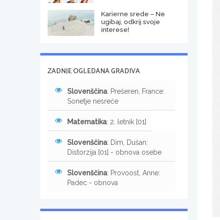
Karierne srede – Ne
ugibaj, odkrij svoje
interese!
ZADNJE OGLEDANA GRADIVA
Slovenščina
: Prešeren, France:
Sonetje nesreče
Matematika
: 2. letnik [01]
Slovenščina
: Dim, Dušan:
Distorzija [01] - obnova osebe
Slovenščina
: Provoost, Anne:
Padec - obnova