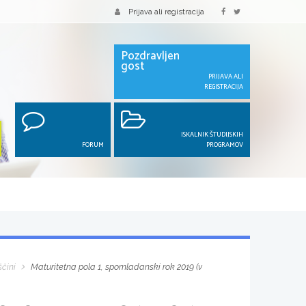
Prijava ali registracija
Pozdravljen
gost
PRIJAVA ALI
REGISTRACIJA
ISKALNIK ŠTUDIJSKIH
FORUM
PROGRAMOV
ščini
Maturitetna pola 1, spomladanski rok 2019 (v