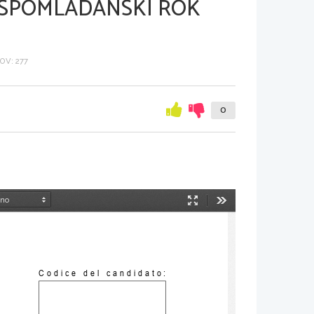
 SPOMLADANSKI ROK
V: 277
0
Način
Orodja
predstavitve
Codice del candidato: