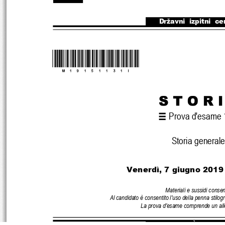
Državni  izpitni  ce
*M19151131I*
Prova d'esame 
Storia generale
Venerdì, 7 giugno 2019 
Materiali e sussidi consent
Al candidato è consentito l'uso della penna stilogr
La prova d'esame comprende un alle
MATURITÀ GENER