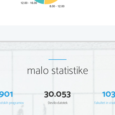
*M19151131I
2/20 
Scientia  Est  Potentia  Scientia  Est  Po
tentia  Scientia  Est  Potenti
Scientia  Est  Potentia  Scientia  Est  Po
tentia  Scientia  Est  Potenti
Scientia  Est  Potentia  Scientia  Est  Po
tentia  Scientia  Est  Potenti
Scientia  Est  Potentia  Scientia  Est  Po
tentia  Scientia  Est  Potenti
Scientia  Est  Potentia  Scientia  Est  Po
tentia  Scientia  Est  Potenti
Scientia  Est  Potentia  Scientia  Est  Po
tentia  Scientia  Est  Potenti
Scientia  Est  Potentia  Scientia  Est  Po
tentia  Scientia  Est  Potenti
Scientia  Est  Potentia  Scientia  Est  Po
tentia  Scientia  Est  Potenti
Scientia  Est  Potentia  Scientia  Est  Po
tentia  Scientia  Est  Potenti
Scientia  Est  Potentia  Scientia  Est  Po
tentia  Scientia  Est  Potenti
Scientia  Est  Potentia  Scientia  Est  Po
tentia  Scientia  Est  Potenti
malo statistike
Scientia  Est  Potentia  Scientia  Est  Po
tentia  Scientia  Est  Potenti
Scientia  Est  Potentia  Scientia  Est  Po
tentia  Scientia  Est  Potenti
Scientia  Est  Potentia  Scientia  Est  Po
tentia  Scientia  Est  Potenti
Scientia  Est  Potentia  Scientia  Est  Po
tentia  Scientia  Est  Potenti
Scientia  Est  Potentia  Scientia  Est  Po
tentia  Scientia  Est  Potenti
Scientia  Est  Potentia  Scientia  Est  Po
tentia  Scientia  Est  Potenti
Scientia  Est  Potentia  Scientia  Est  Po
tentia  Scientia  Est  Potenti
Scientia  Est  Potentia  Scientia  Est  Po
tentia  Scientia  Est  Potenti
Scientia  Est  Potentia  Scientia  Est  Po
tentia  Scientia  Est  Potenti
901
30.053
10
Scientia  Est  Potentia  Scientia  Est  Po
tentia  Scientia  Est  Potenti
Scientia  Est  Potentia  Scientia  Est  Po
tentia  Scientia  Est  Potenti
Scientia  Est  Potentia  Scientia  Est  Po
tentia  Scientia  Est  Potenti
Scientia  Est  Potentia  Scientia  Est  Po
tentia  Scientia  Est  Potenti
šolskih programov
število datotek
fakultet in viso
Scientia  Est  Potentia  Scientia  Est  Po
tentia  Scientia  Est  Potenti
Scientia  Est  Potentia  Scientia  Est  Po
tentia  Scientia  Est  Potenti
Scientia  Est  Potentia  Scientia  Est  Po
tentia  Scientia  Est  Potenti
Scientia  Est  Potentia  Scientia  Est  Po
tentia  Scientia  Est  Potenti
Scientia  Est  Potentia  Scientia  Est  Po
tentia  Scientia  Est  Potenti