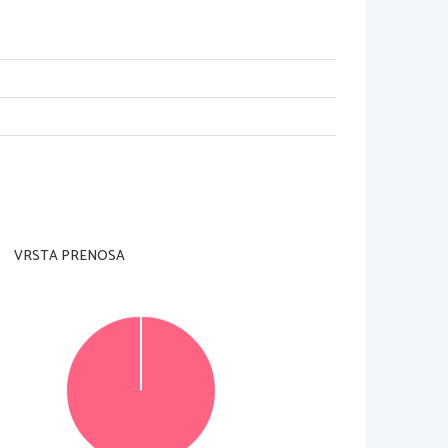
dell'insegnante preposto. 
a pagina in alto a destra e sulla scheda di 
VRSTA PRENOSA
li potete conseguire fino a un massimo di 60 punti. 
samente indicato. 
nte previsti,
utilizzando la penna stilografica o la 
egno sulla risposta sco
rretta e scrivete accanto ad 
ile verranno assegnati 0 punti.
voro.
i si compone di 4 pagine (17-20), di cui 1 vuota.
© Državni izpitni center
Vse pravice pridržane.