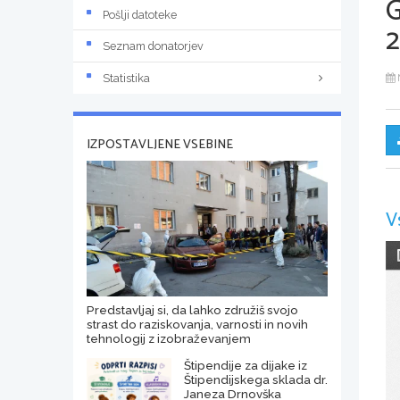
Pošlji datoteke
2
Seznam donatorjev
Statistika
IZPOSTAVLJENE VSEBINE
V
Predstavljaj si, da lahko združiš svojo
strast do raziskovanja, varnosti in novih
tehnologij z izobraževanjem
Štipendije za dijake iz
Štipendijskega sklada dr.
Janeza Drnovška