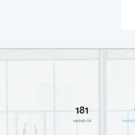
181
srednjih šol
srednje