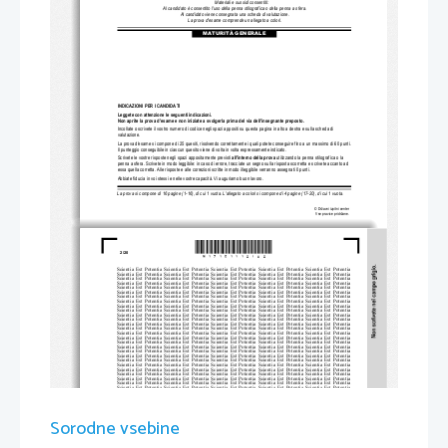
Materiali e sussidi consentiti:
Al candidato è consentito l'uso della penna stilografica o della penna a sfera. 
Al candidato viene consegnata una scheda di valutazione.
La prova d'esame comprende un allegato a colori.
MATURITÀ GENERALE
INDICAZIONI PER I CANDIDATI
Leggete con attenzione le seguenti indicazioni.
Non aprite la prova d'esame e non iniziate a svo
lgerla prima del via dell'insegnante preposto. 
Incollate o scrivete il vostro numero di
 codice negli spazi appositi su questa pagi
na in alto a destra e sulla scheda di 
valutazione.
La prova d'esame si compone di 25 quesiti, risolvendo correttam
ente i quali potete conseguire fino a un massimo di 60 punti. 
Il punteggio conseguibile in ciascun quesito viene 
di volta in volta espressamente indicato. 
Scrivete le vostre risposte 
negli spazi appositam
ente previsti 
all'interno della prova
utilizzando la penna stilografica o la 
penna a sfera. Scrivete in modo leggibile: in caso di errore, tr
acciate un segno sulla risposta sc
orretta e scrivete accanto ad
essa quella corretta. Alle risposte e alle correz
ioni scritte in modo illeggibile verranno assegnati 0 punti.
Abbiate fiducia in voi stessi e nelle vostre capacità. Vi auguriamo buon lavoro.
La prova si compone di 16 pagine (1-16), di cui 1 vuota. L'all
egato a colori si compone di 4 pagine (17-20), di cui 1 vuota.
© Državni izpitni center
Vse pravice pridržane.
*M17151112I02*
2/20 
Scientia  Est  Potentia  Scientia  Est  Po
tentia  Scientia  Est  Potentia  Scientia
  Est  Potentia  Scientia  Est  Potentia
Scientia  Est  Potentia  Scientia  Est  Po
tentia  Scientia  Est  Potentia  Scientia
  Est  Potentia  Scientia  Est  Potentia
Scientia  Est  Potentia  Scientia  Est  Po
tentia  Scientia  Est  Potentia  Scientia
  Est  Potentia  Scientia  Est  Potentia
Scientia  Est  Potentia  Scientia  Est  Po
tentia  Scientia  Est  Potentia  Scientia
  Est  Potentia  Scientia  Est  Potentia
Scientia  Est  Potentia  Scientia  Est  Po
tentia  Scientia  Est  Potentia  Scientia
  Est  Potentia  Scientia  Est  Potentia
Scientia  Est  Potentia  Scientia  Est  Po
tentia  Scientia  Est  Potentia  Scientia
  Est  Potentia  Scientia  Est  Potentia
Scientia  Est  Potentia  Scientia  Est  Po
tentia  Scientia  Est  Potentia  Scientia
  Est  Potentia  Scientia  Est  Potentia
Scientia  Est  Potentia  Scientia  Est  Po
tentia  Scientia  Est  Potentia  Scientia
  Est  Potentia  Scientia  Est  Potentia
Scientia  Est  Potentia  Scientia  Est  Po
tentia  Scientia  Est  Potentia  Scientia
  Est  Potentia  Scientia  Est  Potentia
Scientia  Est  Potentia  Scientia  Est  Po
tentia  Scientia  Est  Potentia  Scientia
  Est  Potentia  Scientia  Est  Potentia
Scientia  Est  Potentia  Scientia  Est  Po
tentia  Scientia  Est  Potentia  Scientia
  Est  Potentia  Scientia  Est  Potentia
Scientia  Est  Potentia  Scientia  Est  Po
tentia  Scientia  Est  Potentia  Scientia
  Est  Potentia  Scientia  Est  Potentia
Scientia  Est  Potentia  Scientia  Est  Po
tentia  Scientia  Est  Potentia  Scientia
  Est  Potentia  Scientia  Est  Potentia
Scientia  Est  Potentia  Scientia  Est  Po
tentia  Scientia  Est  Potentia  Scientia
  Est  Potentia  Scientia  Est  Potentia
Scientia  Est  Potentia  Scientia  Est  Po
tentia  Scientia  Est  Potentia  Scientia
  Est  Potentia  Scientia  Est  Potentia
Scientia  Est  Potentia  Scientia  Est  Po
tentia  Scientia  Est  Potentia  Scientia
  Est  Potentia  Scientia  Est  Potentia
Scientia  Est  Potentia  Scientia  Est  Po
tentia  Scientia  Est  Potentia  Scientia
  Est  Potentia  Scientia  Est  Potentia
Scientia  Est  Potentia  Scientia  Est  Po
tentia  Scientia  Est  Potentia  Scientia
  Est  Potentia  Scientia  Est  Potentia
Scientia  Est  Potentia  Scientia  Est  Po
tentia  Scientia  Est  Potentia  Scientia
  Est  Potentia  Scientia  Est  Potentia
Scientia  Est  Potentia  Scientia  Est  Po
tentia  Scientia  Est  Potentia  Scientia
  Est  Potentia  Scientia  Est  Potentia
Scientia  Est  Potentia  Scientia  Est  Po
tentia  Scientia  Est  Potentia  Scientia
  Est  Potentia  Scientia  Est  Potentia
Scientia  Est  Potentia  Scientia  Est  Po
tentia  Scientia  Est  Potentia  Scientia
  Est  Potentia  Scientia  Est  Potentia
Scientia  Est  Potentia  Scientia  Est  Po
tentia  Scientia  Est  Potentia  Scientia
  Est  Potentia  Scientia  Est  Potentia
Scientia  Est  Potentia  Scientia  Est  Po
tentia  Scientia  Est  Potentia  Scientia
  Est  Potentia  Scientia  Est  Potentia
Scientia  Est  Potentia  Scientia  Est  Po
tentia  Scientia  Est  Potentia  Scientia
  Est  Potentia  Scientia  Est  Potentia
Scientia  Est  Potentia  Scientia  Est  Po
tentia  Scientia  Est  Potentia  Scientia
  Est  Potentia  Scientia  Est  Potentia
Scientia  Est  Potentia  Scientia  Est  Po
tentia  Scientia  Est  Potentia  Scientia
  Est  Potentia  Scientia  Est  Potentia
Scientia  Est  Potentia  Scientia  Est  Po
tentia  Scientia  Est  Potentia  Scientia
  Est  Potentia  Scientia  Est  Potentia
Scientia  Est  Potentia  Scientia  Est  Po
tentia  Scientia  Est  Potentia  Scientia
  Est  Potentia  Scientia  Est  Potentia
Scientia  Est  Potentia  Scientia  Est  Po
tentia  Scientia  Est  Potentia  Scientia
  Est  Potentia  Scientia  Est  Potentia
Scientia  Est  Potentia  Scientia  Est  Po
tentia  Scientia  Est  Potentia  Scientia
  Est  Potentia  Scientia  Est  Potentia
Scientia  Est  Potentia  Scientia  Est  Po
tentia  Scientia  Est  Potentia  Scientia
  Est  Potentia  Scientia  Est  Potentia
Scientia  Est  Potentia  Scientia  Est  Po
tentia  Scientia  Est  Potentia  Scientia
  Est  Potentia  Scientia  Est  Potentia
Sorodne vsebine
Scientia  Est  Potentia  Scientia  Est  Po
tentia  Scientia  Est  Potentia  Scientia
  Est  Potentia  Scientia  Est  Potentia
Scientia  Est  Potentia  Scientia  Est  Po
tentia  Scientia  Est  Potentia  Scientia
  Est  Potentia  Scientia  Est  Potentia
Scientia  Est  Potentia  Scientia  Est  Po
tentia  Scientia  Est  Potentia  Scientia
  Est  Potentia  Scientia  Est  Potentia
Scientia  Est  Potentia  Scientia  Est  Po
tentia  Scientia  Est  Potentia  Scientia
  Est  Potentia  Scientia  Est  Potentia
Scientia  Est  Potentia  Scientia  Est  Po
tentia  Scientia  Est  Potentia  Scientia
  Est  Potentia  Scientia  Est  Potentia
Scientia  Est  Potentia  Scientia  Est  Po
tentia  Scientia  Est  Potentia  Scientia
  Est  Potentia  Scientia  Est  Potentia
Scientia  Est  Potentia  Scientia  Est  Po
tentia  Scientia  Est  Potentia  Scientia
  Est  Potentia  Scientia  Est  Potentia