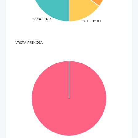
2.     Dal punto di vista politico, Lubiana rafforzò il s
uo ruolo di guida nella politica slovena. Gli Sloveni 
erano ormai divisi in due schieramenti politic
i ben distinti, l’uno contrapposto all’altro. 
Negli spazi vuoti che precedono le parole della colonna di sinistra, inserite la lettera A oppure B. 
 liberali 
A     Giovani sloveni (
mladoslovenci
)
_____
 Janez Bleiweis 
B     Vecchi sloveni (
staroslovenci)
_____
 Kmetijske in Rokodelske Novice 
_____
 conservatori
_____
 Fran Levstik 
_____
 Naprej 
_____
 (3 punti) 
VRSTA PRENOSA