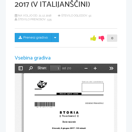
2017 (V ITALIJANŠČINI)
NA VOLJO OD:
21.12.2018
ŠTEVILO OGLEDOV: 91
ŠTEVILO PRENOSOV: 535
Skrij/prikaži meni
Prenesi gradivo
0
Vsebina gradiva
Stran:
od 20
Preklopi
Najdi
Pomanjšaj
Povečaj
Orodja
stransko
vrstico
Codice del candidato:
Državni  izpitni  center
*M17151112I*
SESSIONE PRIMAVERILE
Prova d'esame 2 
Storia nazionale 
Giovedì, 8 giugno 
2017 / 90 minuti