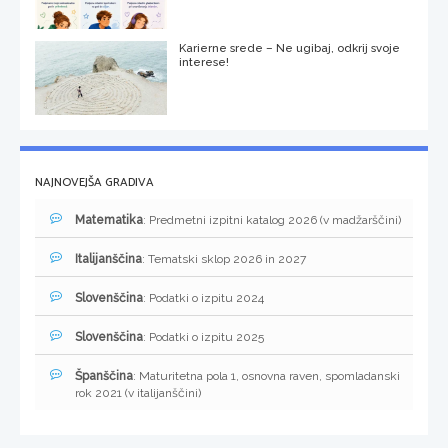
Karierne srede – Ne ugibaj, odkrij svoje
interese!
NAJNOVEJŠA GRADIVA
Matematika
: Predmetni izpitni katalog 2026 (v madžarščini)
Italijanščina
: Tematski sklop 2026 in 2027
Slovenščina
: Podatki o izpitu 2024
Slovenščina
: Podatki o izpitu 2025
Španščina
: Maturitetna pola 1, osnovna raven, spomladanski
rok 2021 (v italijanščini)