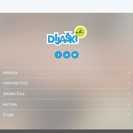
GRADIVA
OSNOVNE ŠOLE
SREDNJE ŠOLE
MATURA
ŠTUDIJ