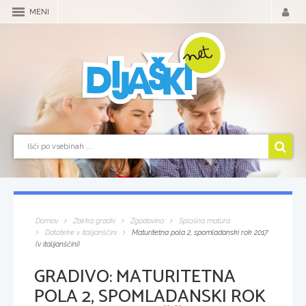
MENI
Domov
Zbirka gradiv
Zgodovina
Splošna matura
Datoteke v italijanščini
Maturitetna pola 2, spomladanski rok 2017
(v italijanščini)
GRADIVO:
MATURITETNA
POLA 2, SPOMLADANSKI ROK