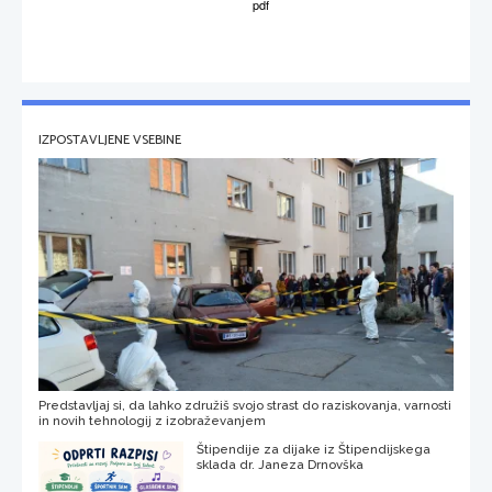
IZPOSTAVLJENE VSEBINE
Predstavljaj si, da lahko združiš svojo strast do raziskovanja, varnosti
in novih tehnologij z izobraževanjem
Štipendije za dijake iz Štipendijskega
sklada dr. Janeza Drnovška