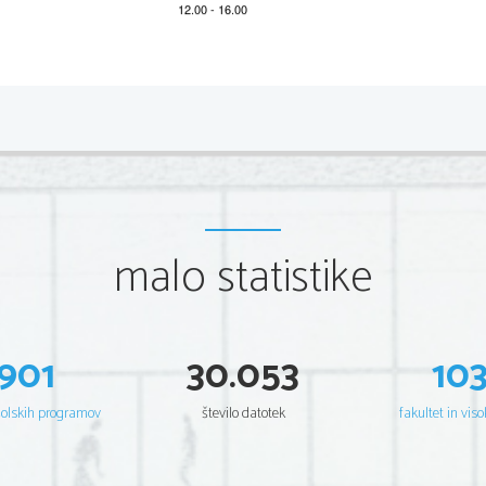
2 
Scientia    Est    Potentia    Scientia    Est    Potentia    Scientia    Est    Potentia    Scientia    Est
Scientia    Est    Potentia    Scientia    Est    Potentia    Scientia    Est    Potentia    Scientia    Est
Scientia    Est    Potentia    Scientia    Est    Potentia    Scientia    Est    Potentia    Scientia    Est
Scientia    Est    Potentia    Scientia    Est    Potentia    Scientia    Est    Potentia    Scientia    Est
Scientia    Est    Potentia    Scientia    Est    Potentia    Scientia    Est    Potentia    Scientia    Est
Scientia    Est    Potentia    Scientia    Est    Potentia    Scientia    Est    Potentia    Scientia    Est
Scientia    Est    Potentia    Scientia    Est    Potentia    Scientia    Est    Potentia    Scientia    Est
Scientia    Est    Potentia    Scientia    Est    Potentia    Scientia    Est    Potentia    Scientia    Est
Scientia    Est    Potentia    Scientia    Est    Potentia    Scientia    Est    Potentia    Scientia    Est
Scientia    Est    Potentia    Scientia    Est    Potentia    Scientia    Est    Potentia    Scientia    Est
Scientia    Est    Potentia    Scientia    Est    Potentia    Scientia    Est    Potentia    Scientia    Est
Scientia    Est    Potentia    Scientia    Est    Potentia    Scientia    Est    Potentia    Scientia    Est
malo statistike
Scientia    Est    Potentia    Scientia    Est    Potentia    Scientia    Est    Potentia    Scientia    Est
Scientia    Est    Potentia    Scientia    Est    Potentia    Scientia    Est    Potentia    Scientia    Est
Scientia    Est    Potentia    Scientia    Est    Potentia    Scientia    Est    Potentia    Scientia    Est
Scientia    Est    Potentia    Scientia    Est    Potentia    Scientia    Est    Potentia    Scientia    Est
Scientia    Est    Potentia    Scientia    Est    Potentia    Scientia    Est    Potentia    Scientia    Est
Scientia    Est    Potentia    Scientia    Est    Potentia    Scientia    Est    Potentia    Scientia    Est
Scientia    Est    Potentia    Scientia    Est    Potentia    Scientia    Est    Potentia    Scientia    Est
Scientia    Est    Potentia    Scientia    Est    Potentia    Scientia    Est    Potentia    Scientia    Est
901
30.053
10
Scientia    Est    Potentia    Scientia    Est    Potentia    Scientia    Est    Potentia    Scientia    Est
Scientia    Est    Potentia    Scientia    Est    Potentia    Scientia    Est    Potentia    Scientia    Est
Scientia    Est    Potentia    Scientia    Est    Potentia    Scientia    Est    Potentia    Scientia    Est
Scientia    Est    Potentia    Scientia    Est    Potentia    Scientia    Est    Potentia    Scientia    Est
šolskih programov
število datotek
fakultet in viso
Scientia    Est    Potentia    Scientia    Est    Potentia    Scientia    Est    Potentia    Scientia    Est
Scientia    Est    Potentia    Scientia    Est    Potentia    Scientia    Est    Potentia    Scientia    Est
Scientia    Est    Potentia    Scientia    Est    Potentia    Scientia    Est    Potentia    Scientia    Est
Scientia    Est    Potentia    Scientia    Est    Potentia    Scientia    Est    Potentia    Scientia    Est
Scientia    Est    Potentia    Scientia    Est    Potentia    Scientia    Est    Potentia    Scientia    Est
Scientia    Est    Potentia    Scientia    Est    Potentia    Scientia    Est    Potentia    Scientia    Est
Scientia    Est    Potentia    Scientia    Est    Potentia    Scientia    Est    Potentia    Scientia    Est