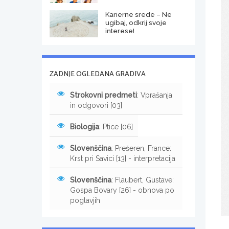
Karierne srede – Ne
ugibaj, odkrij svoje
interese!
ZADNJE OGLEDANA GRADIVA
Strokovni predmeti
: Vprašanja
in odgovori [03]
Biologija
: Ptice [06]
Slovenščina
: Prešeren, France:
Krst pri Savici [13] - interpretacija
Slovenščina
: Flaubert, Gustave:
Gospa Bovary [26] - obnova po
poglavjih