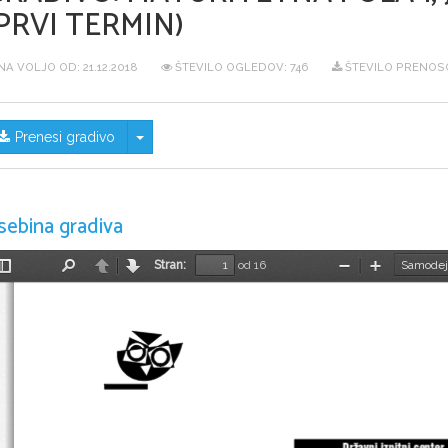
PRVI TERMIN)
NA VOLJO OD:
21.12.2018
ŠTEVILO OGLEDOV: 746
ŠTEVILO PRENOSO
Skrij/prikaži meni
Prenesi gradivo
sebina gradiva
Stran:
od 16
Preklopi
Najdi
Nazaj
Naprej
Pomanjšaj
Povečaj
stransko
vrstico