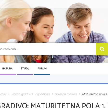
MATURA
ŠTUDIJ
FORUM
omov
Zbirka gradiv
Zgodovina
Splošna matura
Maturitetna pola 1,
GRADIVO:
MATURITETNA POLA 1, 