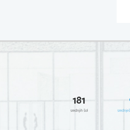
181
srednjih šol
srednje