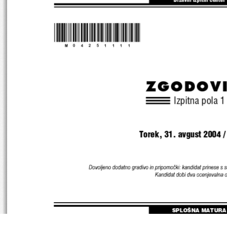
Dr`avni izpitni center
*M04251111*
ZGODOV
Izpitna pola 1
Torek, 31. avgust 2004 /
Dovol jeno dodatno gradivo in pripomoč ki: kandi dat pri nese s seb
Kandidat dobi d va ocenjeval na o
SPLOŠNA MATURA