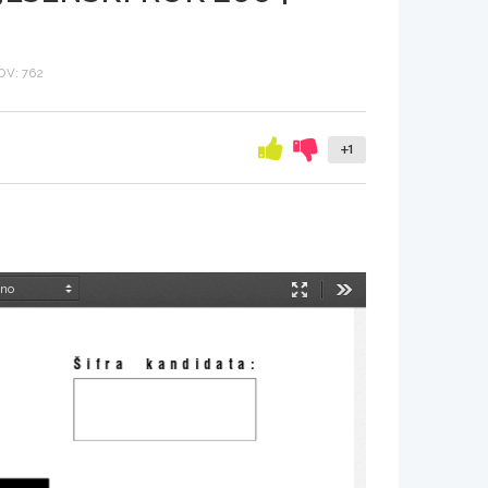
V: 762
+1
Način
Orodja
predstavitve
[
ifra  kandidata: