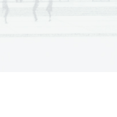
    Potentia    Scientia    Est    Potentia    Scientia    Est    Pote
ntia 
    Potentia    Scientia    Est    Potentia    Scientia    Est    Pote
ntia 
    Potentia    Scientia    Est    Potentia    Scientia    Est    Pote
ntia 
    Potentia    Scientia    Est    Potentia    Scientia    Est    Pote
ntia 
    Potentia    Scientia    Est    Potentia    Scientia    Est    Pote
ntia 
    Potentia    Scientia    Est    Potentia    Scientia    Est    Pote
ntia 
    Potentia    Scientia    Est    Potentia    Scientia    Est    Pote
ntia 
    Potentia    Scientia    Est    Potentia    Scientia    Est    Pote
ntia 
    Potentia    Scientia    Est    Potentia    Scientia    Est    Pote
ntia 
    Potentia    Scientia    Est    Potentia    Scientia    Est    Pote
ntia 
    Potentia    Scientia    Est    Potentia    Scientia    Est    Pote
ntia 
    Potentia    Scientia    Est    Potentia    Scientia    Est    Pote
ntia 
    Potentia    Scientia    Est    Potentia    Scientia    Est    Pote
ntia 
    Potentia    Scientia    Est    Potentia    Scientia    Est    Pote
ntia 
    Potentia    Scientia    Est    Potentia    Scientia    Est    Pote
ntia 
    Potentia    Scientia    Est    Potentia    Scientia    Est    Pote
ntia 
    Potentia    Scientia    Est    Potentia    Scientia    Est    Pote
ntia 
    Potentia    Scientia    Est    Potentia    Scientia    Est    Pote
ntia 
    Potentia    Scientia    Est    Potentia    Scientia    Est    Pote
ntia 
    Potentia    Scientia    Est    Potentia    Scientia    Est    Pote
ntia 
    Potentia    Scientia    Est    Potentia    Scientia    Est    Pote
ntia 
    Potentia    Scientia    Est    Potentia    Scientia    Est    Pote
ntia 
    Potentia    Scientia    Est    Potentia    Scientia    Est    Pote
ntia 
    Potentia    Scientia    Est    Potentia    Scientia    Est    Pote
ntia 
    Potentia    Scientia    Est    Potentia    Scientia    Est    Pote
ntia 
    Potentia    Scientia    Est    Potentia    Scientia    Est    Pote
ntia 
    Potentia    Scientia    Est    Potentia    Scientia    Est    Pote
ntia 
    Potentia    Scientia    Est    Potentia    Scientia    Est    Pote
ntia 
    Potentia    Scientia    Est    Potentia    Scientia    Est    Pote
ntia 
    Potentia    Scientia    Est    Potentia    Scientia    Est    Pote
ntia 
    Potentia    Scientia    Est    Potentia    Scientia    Est    Pote
ntia 
    Potentia    Scientia    Est    Potentia    Scientia    Est    Pote
ntia 
    Potentia    Scientia    Est    Potentia    Scientia    Est    Pote
ntia 
    Potentia    Scientia    Est    Potentia    Scientia    Est    Pote
ntia 
    Potentia    Scientia    Est    Potentia    Scientia    Est    Pote
ntia 
    Potentia    Scientia    Est    Potentia    Scientia    Est    Pote
ntia 
    Potentia    Scientia    Est    Potentia    Scientia    Est    Pote
ntia 
    Potentia    Scientia    Est    Potentia    Scientia    Est    Pote
ntia 
    Potentia    Scientia    Est    Potentia    Scientia    Est    Pote
ntia 