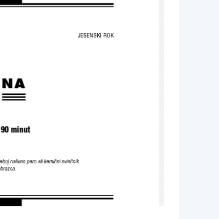
JESENSKI ROK
INA
 90 minut
oj nal ivno pero ali k emični s vinčnik .
braz ca.