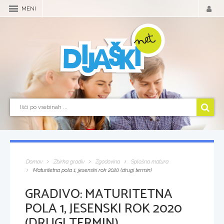
MENI
Domov
Zbirka gradiv
Zgodovina
Splošna matura
Maturitetna pola 1, jesenski rok 2020 (drugi termin)
GRADIVO:
MATURITETNA
POLA 1, JESENSKI ROK 2020
(DRUGI TERMIN)