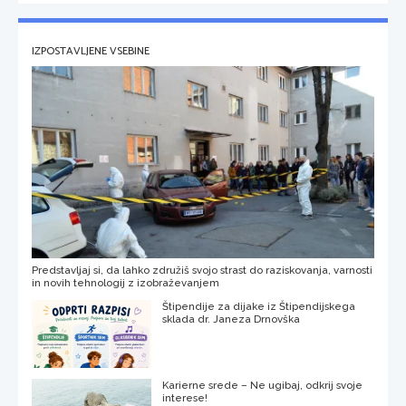
IZPOSTAVLJENE VSEBINE
Predstavljaj si, da lahko združiš svojo strast do raziskovanja, varnosti
in novih tehnologij z izobraževanjem
Štipendije za dijake iz Štipendijskega
sklada dr. Janeza Drnovška
Karierne srede – Ne ugibaj, odkrij svoje
interese!