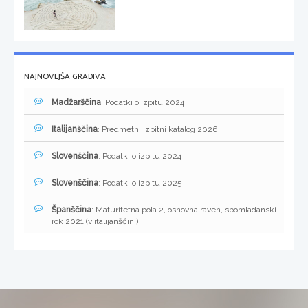
NAJNOVEJŠA GRADIVA
Madžarščina
: Podatki o izpitu 2024
Italijanščina
: Predmetni izpitni katalog 2026
Slovenščina
: Podatki o izpitu 2024
Slovenščina
: Podatki o izpitu 2025
Španščina
: Maturitetna pola 2, osnovna raven, spomladanski
rok 2021 (v italijanščini)