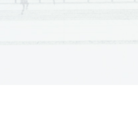
Scientia  Est  Potentia  Scientia  Est  Potentia  Scientia  Est  Potentia
Scientia  Est  Potentia  Scientia  Est  Potentia  Scientia  Est  Potentia
Scientia  Est  Potentia  Scientia  Est  Potentia  Scientia  Est  Potentia
Scientia  Est  Potentia  Scientia  Est  Potentia  Scientia  Est  Potentia
Scientia  Est  Potentia  Scientia  Est  Potentia  Scientia  Est  Potentia
Scientia  Est  Potentia  Scientia  Est  Potentia  Scientia  Est  Potentia
Scientia  Est  Potentia  Scientia  Est  Potentia  Scientia  Est  Potentia
Scientia  Est  Potentia  Scientia  Est  Potentia  Scientia  Est  Potentia
Scientia  Est  Potentia  Scientia  Est  Potentia  Scientia  Est  Potentia
Scientia  Est  Potentia  Scientia  Est  Potentia  Scientia  Est  Potentia
Scientia  Est  Potentia  Scientia  Est  Potentia  Scientia  Est  Potentia
Scientia  Est  Potentia  Scientia  Est  Potentia  Scientia  Est  Potentia
Scientia  Est  Potentia  Scientia  Est  Potentia  Scientia  Est  Potentia
Scientia  Est  Potentia  Scientia  Est  Potentia  Scientia  Est  Potentia
Scientia  Est  Potentia  Scientia  Est  Potentia  Scientia  Est  Potentia
Scientia  Est  Potentia  Scientia  Est  Potentia  Scientia  Est  Potentia
Scientia  Est  Potentia  Scientia  Est  Potentia  Scientia  Est  Potentia
Scientia  Est  Potentia  Scientia  Est  Potentia  Scientia  Est  Potentia
Scientia  Est  Potentia  Scientia  Est  Potentia  Scientia  Est  Potentia
Scientia  Est  Potentia  Scientia  Est  Potentia  Scientia  Est  Potentia
Scientia  Est  Potentia  Scientia  Est  Potentia  Scientia  Est  Potentia
Scientia  Est  Potentia  Scientia  Est  Potentia  Scientia  Est  Potentia
Scientia  Est  Potentia  Scientia  Est  Potentia  Scientia  Est  Potentia
Scientia  Est  Potentia  Scientia  Est  Potentia  Scientia  Est  Potentia
Scientia  Est  Potentia  Scientia  Est  Potentia  Scientia  Est  Potentia
Scientia  Est  Potentia  Scientia  Est  Potentia  Scientia  Est  Potentia
Scientia  Est  Potentia  Scientia  Est  Potentia  Scientia  Est  Potentia
Scientia  Est  Potentia  Scientia  Est  Potentia  Scientia  Est  Potentia
Scientia  Est  Potentia  Scientia  Est  Potentia  Scientia  Est  Potentia
Scientia  Est  Potentia  Scientia  Est  Potentia  Scientia  Est  Potentia
Scientia  Est  Potentia  Scientia  Est  Potentia  Scientia  Est  Potentia
Scientia  Est  Potentia  Scientia  Est  Potentia  Scientia  Est  Potentia
Scientia  Est  Potentia  Scientia  Est  Potentia  Scientia  Est  Potentia
Scientia  Est  Potentia  Scientia  Est  Potentia  Scientia  Est  Potentia
Scientia  Est  Potentia  Scientia  Est  Potentia  Scientia  Est  Potentia
Scientia  Est  Potentia  Scientia  Est  Potentia  Scientia  Est  Potentia
Scientia  Est  Potentia  Scientia  Est  Potentia  Scientia  Est  Potentia
Scientia  Est  Potentia  Scientia  Est  Potentia  Scientia  Est  Potentia
Scientia  Est  Potentia  Scientia  Est  Potentia  Scientia  Est  Potentia
Scientia  Est  Potentia  Scientia  Est  Potentia  Scientia  Est  Potentia