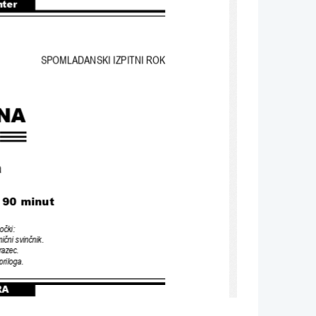
nter
SPOMLADANSKI IZPITNI ROK
NA
a
/ 90 
minut
očki
:
ični svinčnik
.
razec.
 priloga
.
RA