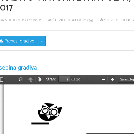
017
NA VOLJO OD:
21.12.2018
ŠTEVILO OGLEDOV: 799
ŠTEVILO PRENOS
Skrij/prikaži meni
Prenesi gradivo
sebina gradiva
Stran:
od 20
Preklopi
Najdi
Nazaj
Naprej
Pomanjšaj
Povečaj
stransko
vrstico