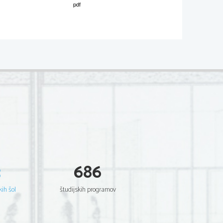
02
*
.
V sivo polje ne pišite
  Scientia  Est  Potentia  Scientia  Est  Potentia
  Scientia  Est  Potentia  Scientia  Est  Potentia
  Scientia  Est  Potentia  Scientia  Est  Potentia
  Scientia  Est  Potentia  Scientia  Est  Potentia
  Scientia  Est  Potentia  Scientia  Est  Potentia
  Scientia  Est  Potentia  Scientia  Est  Potentia
  Scientia  Est  Potentia  Scientia  Est  Potentia
  Scientia  Est  Potentia  Scientia  Est  Potentia
  Scientia  Est  Potentia  Scientia  Est  Potentia
  Scientia  Est  Potentia  Scientia  Est  Potentia
  Scientia  Est  Potentia  Scientia  Est  Potentia
  Scientia  Est  Potentia  Scientia  Est  Potentia
  Scientia  Est  Potentia  Scientia  Est  Potentia
  Scientia  Est  Potentia  Scientia  Est  Potentia
  Scientia  Est  Potentia  Scientia  Est  Potentia
  Scientia  Est  Potentia  Scientia  Est  Potentia
  Scientia  Est  Potentia  Scientia  Est  Potentia
  Scientia  Est  Potentia  Scientia  Est  Potentia
  Scientia  Est  Potentia  Scientia  Est  Potentia
  Scientia  Est  Potentia  Scientia  Est  Potentia
3
686
  Scientia  Est  Potentia  Scientia  Est  Potentia
  Scientia  Est  Potentia  Scientia  Est  Potentia
  Scientia  Est  Potentia  Scientia  Est  Potentia
  Scientia  Est  Potentia  Scientia  Est  Potentia
kih šol
študijskih programov
  Scientia  Est  Potentia  Scientia  Est  Potentia
  Scientia  Est  Potentia  Scientia  Est  Potentia
  Scientia  Est  Potentia  Scientia  Est  Potentia
  Scientia  Est  Potentia  Scientia  Est  Potentia
  Scientia  Est  Potentia  Scientia  Est  Potentia
  Scientia  Est  Potentia  Scientia  Est  Potentia
  Scientia  Est  Potentia  Scientia  Est  Potentia