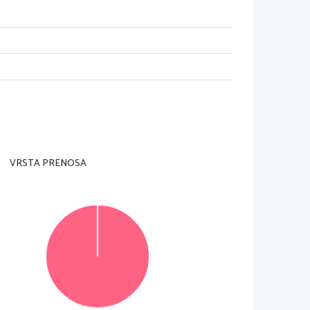
adzorni učitelj tega ne dovoli
.
VRSTA PRENOSA
rani in na ocenjevalni obrazec
).
 posamezno nalogo je število točk navedeno v 
e 
v izpitno polo
 v za to predvideni prostor. Pišite 
tljivi zapisi in nejasni popravki bodo ocenjeni z 
© Državni izpitni center
Vse pravice pridržane
.