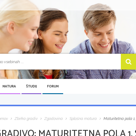
MATURA
ŠTUDIJ
FORUM
omov
Zbirka gradiv
Zgodovina
Splošna matura
Maturitetna pola 1
GRADIVO:
MATURITETNA POLA 1,