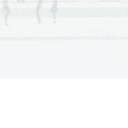
  Scientia  Est  Potentia  Scientia  Est  Potentia
  Scientia  Est  Potentia  Scientia  Est  Potentia
  Scientia  Est  Potentia  Scientia  Est  Potentia
  Scientia  Est  Potentia  Scientia  Est  Potentia
  Scientia  Est  Potentia  Scientia  Est  Potentia
  Scientia  Est  Potentia  Scientia  Est  Potentia
  Scientia  Est  Potentia  Scientia  Est  Potentia
  Scientia  Est  Potentia  Scientia  Est  Potentia
  Scientia  Est  Potentia  Scientia  Est  Potentia
  Scientia  Est  Potentia  Scientia  Est  Potentia
  Scientia  Est  Potentia  Scientia  Est  Potentia
  Scientia  Est  Potentia  Scientia  Est  Potentia
  Scientia  Est  Potentia  Scientia  Est  Potentia
  Scientia  Est  Potentia  Scientia  Est  Potentia
  Scientia  Est  Potentia  Scientia  Est  Potentia
  Scientia  Est  Potentia  Scientia  Est  Potentia
  Scientia  Est  Potentia  Scientia  Est  Potentia
  Scientia  Est  Potentia  Scientia  Est  Potentia
  Scientia  Est  Potentia  Scientia  Est  Potentia
  Scientia  Est  Potentia  Scientia  Est  Potentia
  Scientia  Est  Potentia  Scientia  Est  Potentia
  Scientia  Est  Potentia  Scientia  Est  Potentia
  Scientia  Est  Potentia  Scientia  Est  Potentia
  Scientia  Est  Potentia  Scientia  Est  Potentia
  Scientia  Est  Potentia  Scientia  Est  Potentia
  Scientia  Est  Potentia  Scientia  Est  Potentia
  Scientia  Est  Potentia  Scientia  Est  Potentia
  Scientia  Est  Potentia  Scientia  Est  Potentia
  Scientia  Est  Potentia  Scientia  Est  Potentia
  Scientia  Est  Potentia  Scientia  Est  Potentia
  Scientia  Est  Potentia  Scientia  Est  Potentia
  Scientia  Est  Potentia  Scientia  Est  Potentia
  Scientia  Est  Potentia  Scientia  Est  Potentia
  Scientia  Est  Potentia  Scientia  Est  Potentia
  Scientia  Est  Potentia  Scientia  Est  Potentia
  Scientia  Est  Potentia  Scientia  Est  Potentia
  Scientia  Est  Potentia  Scientia  Est  Potentia
  Scientia  Est  Potentia  Scientia  Est  Potentia
  Scientia  Est  Potentia  Scientia  Est  Potentia
  Scientia  Est  Potentia  Scientia  Est  Potentia