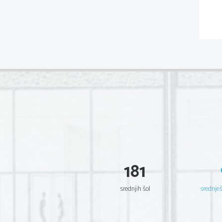
181
srednjih šol
srednje