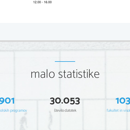
*M17151111
2/20 
Scientia  Est  Potentia  Scientia  Est  Potentia  Scientia  Est  Potentia
Scientia  Est  Potentia  Scientia  Est  Potentia  Scientia  Est  Potentia
Scientia  Est  Potentia  Scientia  Est  Potentia  Scientia  Est  Potentia
Scientia  Est  Potentia  Scientia  Est  Potentia  Scientia  Est  Potentia
Scientia  Est  Potentia  Scientia  Est  Potentia  Scientia  Est  Potentia
Scientia  Est  Potentia  Scientia  Est  Potentia  Scientia  Est  Potentia
Scientia  Est  Potentia  Scientia  Est  Potentia  Scientia  Est  Potentia
Scientia  Est  Potentia  Scientia  Est  Potentia  Scientia  Est  Potentia
Scientia  Est  Potentia  Scientia  Est  Potentia  Scientia  Est  Potentia
Scientia  Est  Potentia  Scientia  Est  Potentia  Scientia  Est  Potentia
Scientia  Est  Potentia  Scientia  Est  Potentia  Scientia  Est  Potentia
malo statistike
Scientia  Est  Potentia  Scientia  Est  Potentia  Scientia  Est  Potentia
Scientia  Est  Potentia  Scientia  Est  Potentia  Scientia  Est  Potentia
Scientia  Est  Potentia  Scientia  Est  Potentia  Scientia  Est  Potentia
Scientia  Est  Potentia  Scientia  Est  Potentia  Scientia  Est  Potentia
Scientia  Est  Potentia  Scientia  Est  Potentia  Scientia  Est  Potentia
Scientia  Est  Potentia  Scientia  Est  Potentia  Scientia  Est  Potentia
Scientia  Est  Potentia  Scientia  Est  Potentia  Scientia  Est  Potentia
Scientia  Est  Potentia  Scientia  Est  Potentia  Scientia  Est  Potentia
Scientia  Est  Potentia  Scientia  Est  Potentia  Scientia  Est  Potentia
901
30.053
10
Scientia  Est  Potentia  Scientia  Est  Potentia  Scientia  Est  Potentia
Scientia  Est  Potentia  Scientia  Est  Potentia  Scientia  Est  Potentia
Scientia  Est  Potentia  Scientia  Est  Potentia  Scientia  Est  Potentia
Scientia  Est  Potentia  Scientia  Est  Potentia  Scientia  Est  Potentia
šolskih programov
število datotek
fakultet in viso
Scientia  Est  Potentia  Scientia  Est  Potentia  Scientia  Est  Potentia
Scientia  Est  Potentia  Scientia  Est  Potentia  Scientia  Est  Potentia
Scientia  Est  Potentia  Scientia  Est  Potentia  Scientia  Est  Potentia
Scientia  Est  Potentia  Scientia  Est  Potentia  Scientia  Est  Potentia
Scientia  Est  Potentia  Scientia  Est  Potentia  Scientia  Est  Potentia
Scientia  Est  Potentia  Scientia  Est  Potentia  Scientia  Est  Potentia
Scientia  Est  Potentia  Scientia  Est  Potentia  Scientia  Est  Potentia