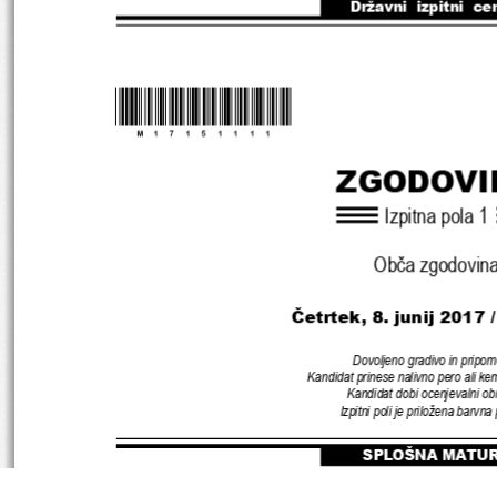
Državni  izpitni  ce
*M17151111
*
ZGODOVI
Izpitna pola 
1
Obča zgodovin
Četrtek
, 8. junij 2017 
Dovoljeno gradivo in pripom
Kandidat prinese nalivno pero ali kem
Kandidat dobi ocenjevalni ob
Izpitni poli je priložena barvna
SPLOŠNA MATU