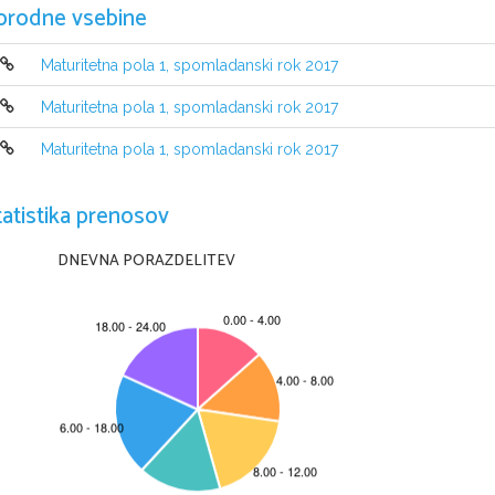
orodne vsebine
Maturitetna pola 1, spomladanski rok 2017
Maturitetna pola 1, spomladanski rok 2017
Maturitetna pola 1, spomladanski rok 2017
NAVODILA KANDIDATU
tatistika prenosov
Pazljivo preberite ta navodila.
Ne odpirajte izpitne pole in ne začenjajte reševati nalog
, 
dokler vam n
DNEVNA PORAZDELITEV
Prilepite kodo oziroma vpišite svojo šifro 
(
v okvirček desno zgoraj na tej st
Izpitna pola vsebuje 25 nalog. Število točk, ki jih lahko dosežete, je 
60
. Za
izpitni poli. 
Rešitve, ki jih pišite z nalivnim peresom ali s kemičnim svinčnikom, vpisujt
čitljivo. Če se zmotite, napisano prečrtajte in rešitev zapišite na novo. Neči
0 točkami
.
Zaupajte vase in v svoje zmožnosti. Želimo vam veliko uspeha
.
Ta pola ima 16 strani (1–16), od tega 2 prazni.
Barvna priloga ima 4 strani (17–20).