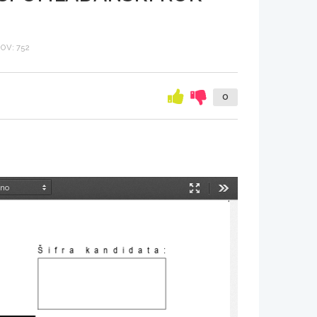
OV: 752
0
Način
Orodja
predstavitve
Šifra kandidata
: