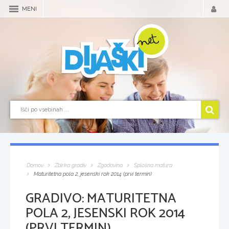
MENI
Domov
Zbirka gradiv
Zgodovina
Splošna matura
Maturitetna pola 2, jesenski rok 2014 (prvi termin)
GRADIVO:
MATURITETNA
POLA 2, JESENSKI ROK 2014
(PRVI TERMIN)