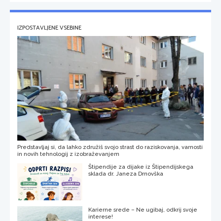
IZPOSTAVLJENE VSEBINE
Predstavljaj si, da lahko združiš svojo strast do raziskovanja, varnosti
in novih tehnologij z izobraževanjem
Štipendije za dijake iz Štipendijskega
sklada dr. Janeza Drnovška
Karierne srede – Ne ugibaj, odkrij svoje
interese!