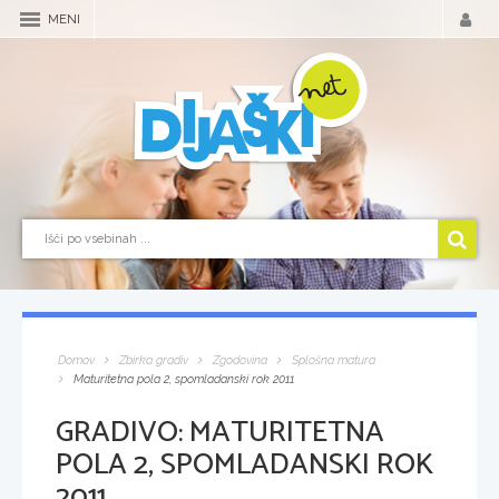
MENI
Domov
Zbirka gradiv
Zgodovina
Splošna matura
Maturitetna pola 2, spomladanski rok 2011
GRADIVO:
MATURITETNA
POLA 2, SPOMLADANSKI ROK
2011