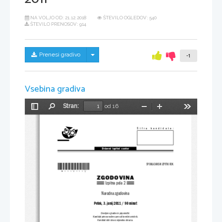
NA VOLJO OD:
21.12.2018
ŠTEVILO OGLEDOV: 540
ŠTEVILO PRENOSOV: 914
Skrij/prikaži meni
Prenesi gradivo
-1
Vsebina gradiva
Stran:
od 16
Preklopi
Najdi
Pomanjšaj
Povečaj
Orodja
stransko
vrstico
Šifra kandidata:
Državni  izpitni  center
*M11151112*
SPOMLADANSKI IZPITNI ROK
ZGODOVINA
Izpitna pola 2
Narodna zgodovina
Petek, 3. junij 2011 / 90 minut
Dovoljeno gradivo in pripomočki:
Kandidat prinese nalivno pero ali kemični svinčnik.
Kandidat dobi dva ocenjevalna obrazca.