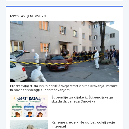
IZPOSTAVLJENE VSEBINE
Predstavljaj si, da lahko združiš svojo strast do raziskovanja, varnosti
in novih tehnologij z izobraževanjem
Štipendije za dijake iz Štipendijskega
sklada dr. Janeza Drnovška
Karierne srede – Ne ugibaj, odkrij svoje
interese!