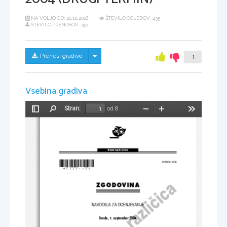
NA VOLJO OD:
21.12.2018
ŠTEVILO OGLEDOV: 435
ŠTEVILO PRENOSOV: 354
Skrij/prikaži meni
Prenesi gradivo
-1
Vsebina gradiva
Stran:
od 8
Preklopi
Najdi
Pomanjšaj
Povečaj
Orodja
stransko
vrstico
Dr`avni izpitni center
*M04251123*
JESENSKI ROK
ZGODOVINA
NAVODILA ZA OCENJEVANJE
Sreda, 1. september 2004