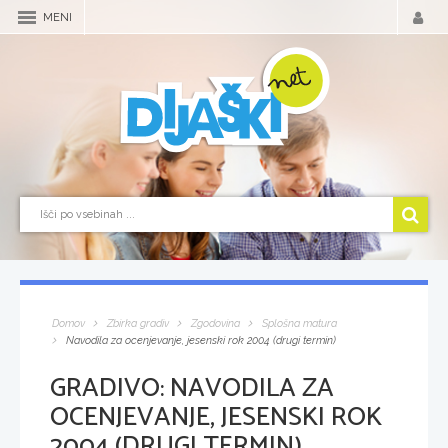
MENI
Domov
Zbirka gradiv
Zgodovina
Splošna matura
Navodila za ocenjevanje, jesenski rok 2004 (drugi termin)
GRADIVO:
NAVODILA ZA
OCENJEVANJE, JESENSKI ROK
2004 (DRUGI TERMIN)