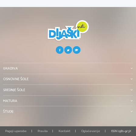
GRADIVA
OSNOVNE ŠOLE
SREDNJE ŠOLE
MATURA
ŠTUDIJ
Pogoji uporabe
Pravila
Kontakt
Oglaševanje
ISSN 1581-923X