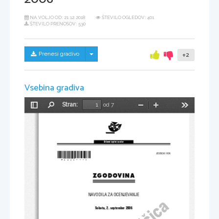
NA VOLJO OD:
21.12.2018
ŠTEVILO OGLEDOV: 401
ŠTEVILO PRENOSOV: 530
Skrij/prikaži meni
Prenesi gradivo
+2
Vsebina gradiva
Stran:
od 7
Preklopi
Najdi
Pomanjšaj
Povečaj
Orodja
stransko
vrstico
Dr`avni izpitni center
*M06251113*
JESENSKI ROK
ZGODOVINA
NAVODILA ZA OCENJEVANJE
Sobota, 2. september 2006