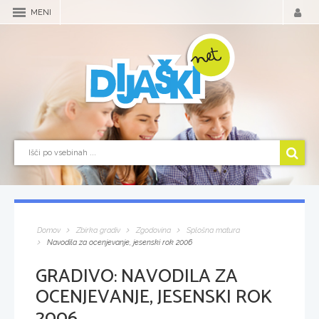
MENI
Domov
Zbirka gradiv
Zgodovina
Splošna matura
Navodila za ocenjevanje, jesenski rok 2006
GRADIVO:
NAVODILA ZA
OCENJEVANJE, JESENSKI ROK
2006