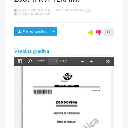
NA VOLJO OD:
21.12.2018
ŠTEVILO OGLEDOV: 375
ŠTEVILO PRENOSOV: 627
Skrij/prikaži meni
Prenesi gradivo
+2
Vsebina gradiva
Stran:
od 7
Preklopi
Najdi
Pomanjšaj
Povečaj
Orodja
stransko
vrstico
Državni  izpitni  center
*M07251113*
JESENSKI ROK
ZGODOVINA
NAVODILA ZA OCENJEVANJE
Četrtek, 30. avgust 2007