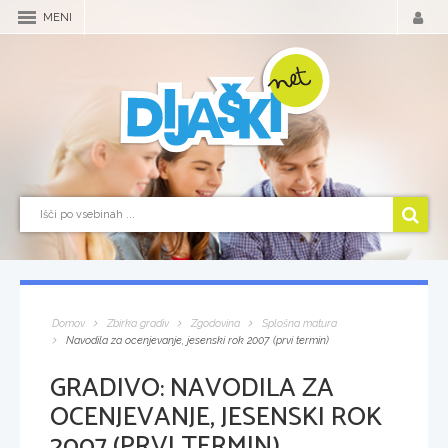
MENI
Domov
Zbirka gradiv
Zgodovina
Splošna matura
Navodila za ocenjevanje, jesenski rok 2007 (prvi termin)
GRADIVO:
NAVODILA ZA
OCENJEVANJE, JESENSKI ROK
2007 (PRVI TERMIN)