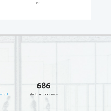
M152-
511
-2-  3 
a
Dodatna navodila
šna)
3
686
Dodatna navodila
kih šol
študijskih programov
Dodatna navodila