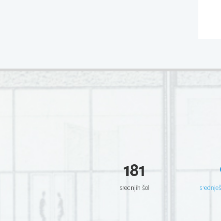
181
srednjih šol
srednje