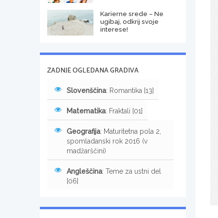
Karierne srede – Ne
ugibaj, odkrij svoje
interese!
ZADNJE OGLEDANA GRADIVA
Slovenščina
: Romantika [13]
Matematika
: Fraktali [01]
Geografija
: Maturitetna pola 2,
spomladanski rok 2016 (v
madžarščini)
Angleščina
: Teme za ustni del
[06]