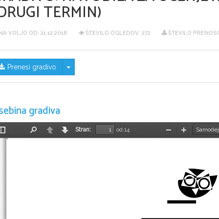
DRUGI TERMIN)
NA VOLJO OD:
21.12.2018
ŠTEVILO OGLEDOV: 272
ŠTEVILO PRENOSO
Skrij/prikaži meni
Prenesi gradivo
sebina gradiva
Stran:
od 14
Preklopi
Najdi
Nazaj
Naprej
Pomanjšaj
Povečaj
stransko
vrstico