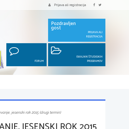
Prijava ali registracija
Pozdravljen
gost
PRIJAVA ALI
REGISTRACIJA
ISKALNIK ŠTUDIJSKIH
FORUM
PROGRAMOV
anje, jesenski rok 2015 (drugi termin)
NJE, JESENSKI ROK 2015