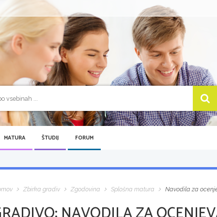
MATURA
ŠTUDIJ
FORUM
omov
Zbirka gradiv
Zgodovina
Splošna matura
Navodila za ocenjev
GRADIVO:
NAVODILA ZA OCENJEVA