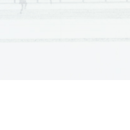
Z
ak
onodajna oblast je pripadla kongresu,
3
.1
1

izvršna oblast je pripadla predsedniku 
Združ
enih držav
.
ljudstvo
3
.2
1

dve od:
3
.3
1
 Indijanci

 s
užnji

že
nske 

črnci

3
Skupaj
Naloga
Točke
Rešitev
dve od:
4
.1
1
 prazn
a državna blagajna

 neuspešna gospodarska 
politika

stanovska ureditev (duhovščina, plemstvo

tretji stan)
 neenakost/zapostavljenost tretjega stanu

razkošno življenje dvora

lakota/slabše letine
...

ena od:
4
.2
1
 ker je b
ilo predstavnikov tretjega stanu p

v primerjavi s predstavniki prvega 
in dru
stanu
 ker bi lahko prvi in drugi stan preglasovala

stan
 da naj volijo po predstavnikih (glavah) in

stanovih (redih) 