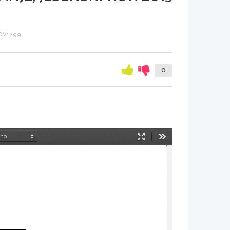
V: 299
0
Način
Orodja
predstavitve