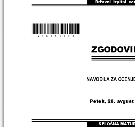
Državni  izpitni  ce
*M15251123*
ZGODOVI
NAVODILA ZA OCENJ
Petek, 28. avgust
SPLOŠNA MATU