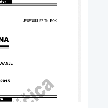
nter
JESENSKI IZPITNI ROK
NA
EVANJE
 2015
RA