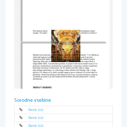
Pod imenom barok
označujemo stilsko 
stopnjo v Evropski
umetnosti in kulturo v 
obdobju med renesanso in klasicizmom, torej med 17. in 18. stoletjem. V to obdobje je
všteta tudi njegova končna faza rokoko. Beseda barok (barocco) naj bi prvotno 
pomenila pojem logike, ki bi po klasičnih sholastičnih razdelitvah pomenil pojem 
logičnega sklepanja. Beseda se lahko nanaša tudi na biser bizarnih, nepravilnih in 
manjvrednih oblik. V prenesenem pomenu, bi pojem barok moral značiti stvari, ki so 
pretirane, izumetničene, nesimetrične in popolnoma v nasprotju z antično inspirirano 
harmonijo renesanse in klasicizma. Do 18. stoletja je barok veljal za nekaj 
nepravilnega patetičnega, in s klasičnega vidika estetike tudi čudnega. Šele v drugi 
polovici 19. stoletja so se začeli zavedati njegove prave vrednosti, ki je bila takrat že 
preteklost. Domovina baroka je bila Italija in razvil se je iz pozne renesanse, nastal je 
iz potrebe po prenovi pa tudi zaradi potreb fevdalne dvorske predstavitve v okviru 
absolutizma.
MODA V BAROKU
Modne smernice v 17. stoletju so narekovali predvsem
Italijani, ki so se radi razkazovali in so oboževali nastopanje.
Oblačili so se v najboljša in najdražja oblačila, kar so si jih
Sorodne vsebine
lahko privoščili. Globoko izrezane ženske obleke so bile
narejene tako, da so poudarile prsi. Težke svilene obleke  so
bile dolge in valovite in velikokrat okrašene z vezeninami.
V Franciji pa je ta čas svetu mode vladal Sončni kralj Ludvik
XIV. Da  bi skril plešo je začel nositi periko, ki so ji kasneje
Barok [01]
pravili kratko malo lasulja. Perika je dolga bahava lasulja s
cvetočimi kodri, ki so si jo kot obvezen dodatek nadeli
premožnejši člani takratne družbe.
V 18. stoletju je bilo več vrst ženskih oblek. Mantua je bila
Barok [01]
haljasta obleka, zadaj stisnjena v pasu, spredaj pa odprta, da
se je videlo spodnje oblačilo. Vreča je bila vrečasta obleka z naborki, ki so zadaj viseli 
z ramen. Vsem je bilo skupna poudarjenost ženskih oblin, torej prsi in bokov.
Barok [01]
Modne so bile tudi črne lepotne pike, ki so jih izrezali v najrazličnejših oblikah sonca, 
lune, zvezd ali srčkov. Kožo so imeli belo napudrano, pordečili so le ustnice in lica. 