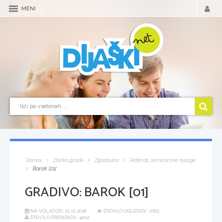
MENI
Domov
Zbirka gradiv
Zgodovina
Referati, seminarske naloge
Barok [01]
GRADIVO:
BAROK [01]
NA VOLJO OD:
21.12.2018
ŠTEVILO OGLEDOV: 2762
ŠTEVILO PRENOSOV: 4022