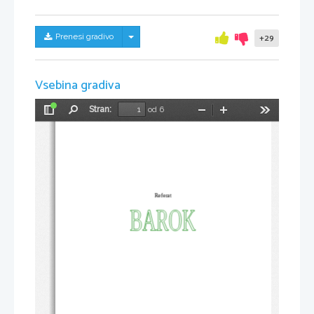
Skrij/prikaži meni
Prenesi gradivo
+29
Vsebina gradiva
Stran:
od 6
Preklopi
Najdi
Pomanjšaj
Povečaj
Orodja
stransko
vrstico
Referat