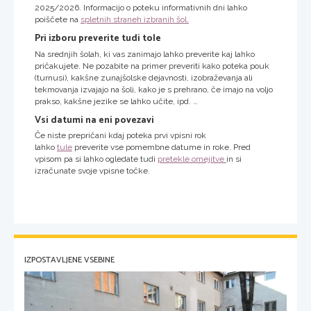
2025/2026. Informacijo o poteku informativnih dni lahko
poiščete na
spletnih straneh izbranih šol.
Pri izboru preverite tudi tole
Na srednjih šolah, ki vas zanimajo lahko preverite kaj lahko
pričakujete. Ne pozabite na primer preveriti kako poteka pouk
(turnusi), kakšne zunajšolske dejavnosti, izobraževanja ali
tekmovanja izvajajo na šoli, kako je s prehrano, če imajo na voljo
prakso, kakšne jezike se lahko učite, ipd. …
Vsi datumi na eni povezavi
Če niste prepričani kdaj poteka prvi vpisni rok
lahko
tule
preverite vse pomembne datume in roke. Pred
vpisom pa si lahko ogledate tudi
pretekle omejitve
in si
izračunate svoje vpisne točke.
IZPOSTAVLJENE VSEBINE