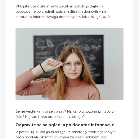
Vklopite vse čute in se ta petek in soboto podajte na
popotovanje po srednjih šolah in dijaških domovih – ne
zamudite informativnega dne za vpis v letu 2025/2026!
Še ne veste kam bi se vpisali? Na kaj biti pozorni pri izboru
šole? Kaj vas lahko prepriča ali pa odbije?
Odpravite se na ogled in po dodatne informacije
V petek, 14. 2. (ob 9h in ob 15h) in soboto 15. februarja (ob 9h)
bodo potekali informativni dnevi za vpis v šolskem letu