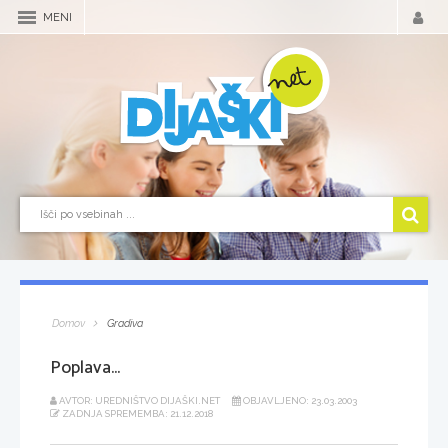
MENI
Domov
Gradiva
Poplava...
AVTOR: UREDNIŠTVO DIJAŠKI.NET
OBJAVLJENO: 23.03.2003
ZADNJA SPREMEMBA: 21.12.2018