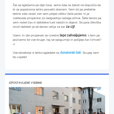
Žal se oglašamo po dlje časa, samo šola na žalost ne dopušča da
bi se popolnoma lahko posvetil stranem. Sem bil pa pretekle
tedne zelo vesel, ker sem prejel veliko Vaše poste, ki je
vsebovala prispevke za nadgradnjo našega arhiva. Šele danes pa
sem našel čas in datoteke tudi naložil in objavil. Skupna številka
novih datotek je od danes večja za kar
za 137
.
Vsem, ki ste prispevali se izredno
lepo zahvaljujemo
, s tem pa
pozivamo še vse druge, naj se opogumijo in pošljejo kar čimveč!
=)
Vse donatorje si lahko ogledate na
donatorski listi
. Skupaj nam
bo uspelo!
IZPOSTAVLJENE VSEBINE