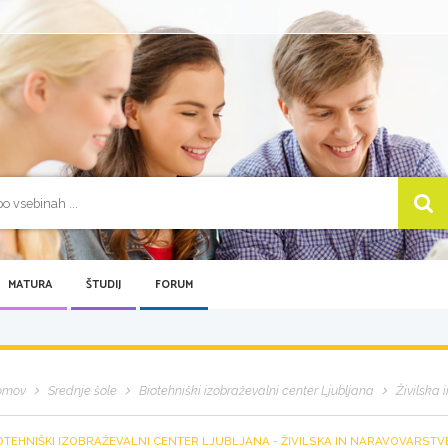
MATURA
ŠTUDIJ
FORUM
omov
Srednje šole
Biotehniški izobraževalni center Ljubljana
Živilska 
OTEHNIŠKI IZOBRAŽEVALNI CENTER LJUBLJANA - ŽIVILSKA IN NARAVOVARST