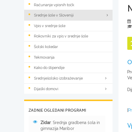
Računanje vpisnih točk
Srednje šole v Sloveniji
Vpis v srednje šole
Rokovniki za vpis v srednje šole
Šolski koledar
Tekmovanja
O
Kako do štipendije
Pr
Ve
Srednješolsko izobraževanje
Dijaški domovi
Di
ZADNJE OGLEDANI PROGRAMI
[
Pr
Zidar
: Srednja gradbena šola in
V
gimnazija Maribor