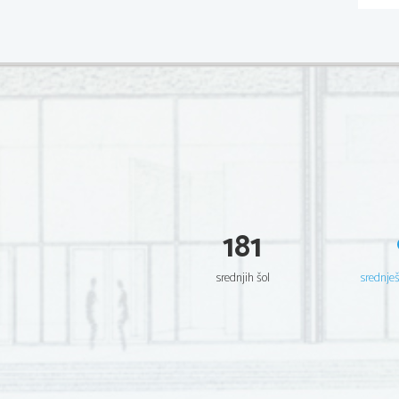
181
srednjih šol
srednje