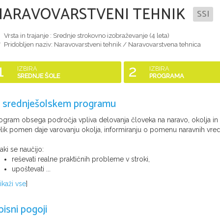
NARAVOVARSTVENI TEHNIK
SSI
Vrsta in trajanje : Srednje strokovno izobraževanje (
4 leta
)
Pridobljen naziv:
Naravovarstveni tehnik / Naravovarstvena tehnica
1
2
IZBIRA
IZBIRA
SREDNJE ŠOLE
PROGRAMA
 srednješolskem programu
ogram obsega področja vpliva delovanja človeka na naravo, okolja in p
lik pomen daje varovanju okolja, informiranju o pomenu naravnih vredn
jaki se naučijo:
reševati realne praktičnih probleme v stroki,
upoštevati ...
ikaži vse
]
pisni pogoji