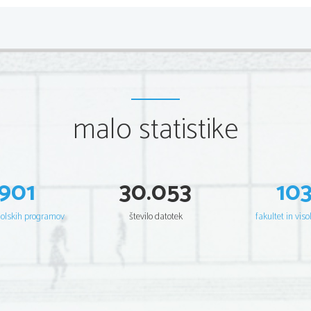
malo statistike
901
30.053
10
šolskih programov
število datotek
fakultet in viso