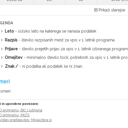
Prikaži starejše
EGENDA
Leto
- šolsko leto na katerega se nanaša podatek
Razpis
- število razpisanih mest za vpis v 1. letnik programa
Prijave
- število prejetih prijav za vpis v 1. letnik izbranega progra
Omejitev
- minimalno število točk, potrebnih za vpis v 1. letnik
Znak /
- ni podatka ali podatek še ni znan
meri
 smeri
ri in uporabne povezave:
O programu, BIC Ljubljana
O programu, MIZS
Video predstavitev, Mojaizbira.si