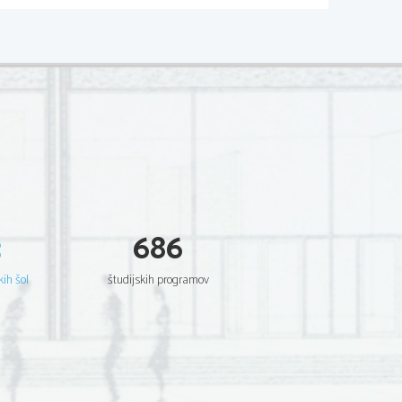
3
686
kih šol
študijskih programov