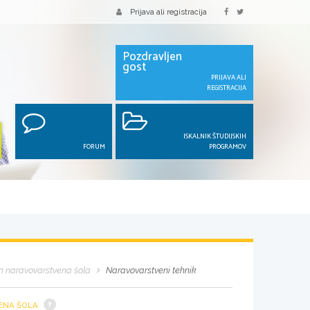
Prijava ali registracija
Pozdravljen
gost
PRIJAVA ALI
REGISTRACIJA
ISKALNIK ŠTUDIJSKIH
FORUM
PROGRAMOV
in naravovarstvena šola
Naravovarstveni tehnik
VENA ŠOLA