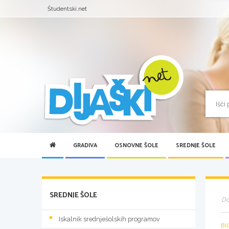
Študentski.net
GRADIVA
OSNOVNE ŠOLE
SREDNJE ŠOLE
SREDNJE ŠOLE
D
Iskalnik srednješolskih programov
BI