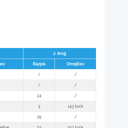
2. krog
tev
Razpis
Omejitev
/
/
/
/
24
/
3
143 točk
29
/
jitve
33
103 točk