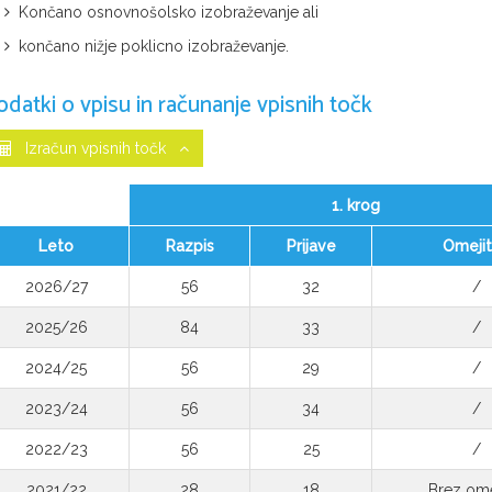
Končano osnovnošolsko izobraževanje ali
končano nižje poklicno izobraževanje.
odatki o vpisu in računanje vpisnih točk
Izračun vpisnih točk
1. krog
Leto
Razpis
Prijave
Omeji
2026/27
56
32
/
2025/26
84
33
/
2024/25
56
29
/
2023/24
56
34
/
2022/23
56
25
/
2021/22
28
18
Brez ome