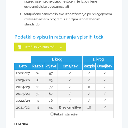
razred osemletne osnovne šole in je izpolnjene
osnovnošolske obveznosti ali
zaključeno osnovnošolsko izobraževanje po prilagojenem
izobraževalnem programu z nižjim izobrazbenim
standardom.
Podatki o vpisu in računanje vpisnih točk
Izračun vpisnih točk
1. krog
2. krog
Leto
Razpis
Prijave
Omejitev
Razpis
Omejitev
2026/27
64
57
/
/
/
2025/26
48
63
/
/
/
2024/25
84
77
/
0
/
2023/24
32
87
/
/
/
2022/23
32
76
/
/
/
2021/22
32
54
Brez omejitve
16
/
Prikaži starejše
LEGENDA