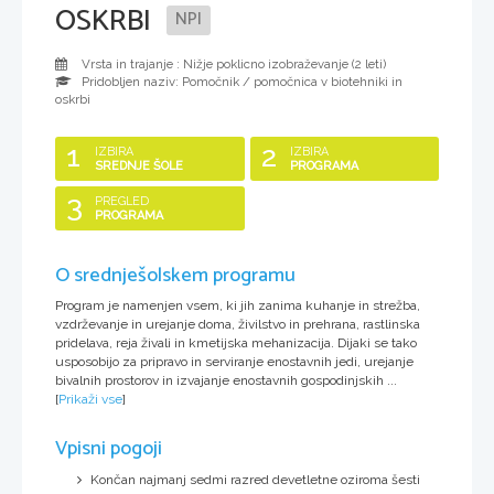
OSKRBI
NPI
Vrsta in trajanje : Nižje poklicno izobraževanje (
2 leti
)
Pridobljen naziv:
Pomočnik / pomočnica v biotehniki in
oskrbi
1
2
IZBIRA
IZBIRA
SREDNJE ŠOLE
PROGRAMA
3
PREGLED
PROGRAMA
O srednješolskem programu
Program je namenjen vsem, ki jih zanima kuhanje in strežba,
vzdrževanje in urejanje doma, živilstvo in prehrana, rastlinska
pridelava, reja živali in kmetijska mehanizacija. Dijaki se tako
usposobijo za pripravo in serviranje enostavnih jedi, urejanje
bivalnih prostorov in izvajanje enostavnih gospodinjskih ...
[
Prikaži vse
]
Vpisni pogoji
Končan najmanj sedmi razred devetletne oziroma šesti