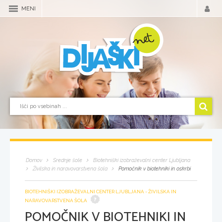
MENI
Domov
Srednje šole
Biotehniški izobraževalni center Ljubljana
Živilska in naravovarstvena šola
Pomočnik v biotehniki in oskrbi
BIOTEHNIŠKI IZOBRAŽEVALNI CENTER LJUBLJANA - ŽIVILSKA IN
NARAVOVARSTVENA ŠOLA
POMOČNIK V BIOTEHNIKI IN