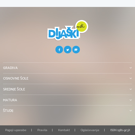
GRADIVA
OSNOVNE ŠOLE
SREDNJE ŠOLE
MATURA
ŠTUDIJ
Pogoji uporabe
Pravila
Kontakt
Oglaševanje
ISSN 1581-923X