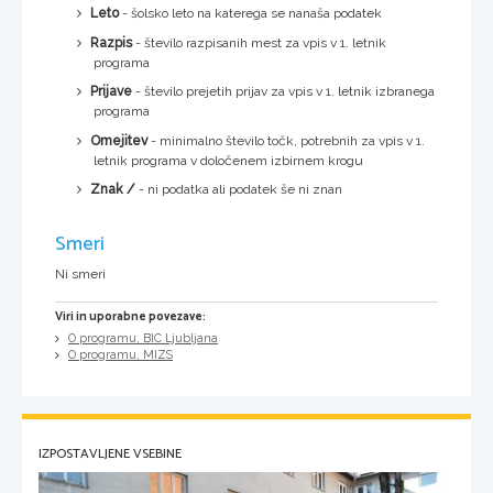
Leto
- šolsko leto na katerega se nanaša podatek
Razpis
- število razpisanih mest za vpis v 1. letnik
programa
Prijave
- število prejetih prijav za vpis v 1. letnik izbranega
programa
Omejitev
- minimalno število točk, potrebnih za vpis v 1.
letnik programa v določenem izbirnem krogu
Znak /
- ni podatka ali podatek še ni znan
Smeri
Ni smeri
Viri in uporabne povezave:
O programu, BIC Ljubljana
O programu, MIZS
IZPOSTAVLJENE VSEBINE