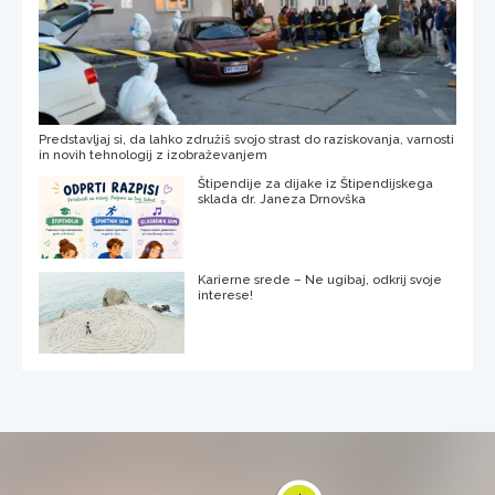
Predstavljaj si, da lahko združiš svojo strast do raziskovanja, varnosti
in novih tehnologij z izobraževanjem
Štipendije za dijake iz Štipendijskega
sklada dr. Janeza Drnovška
Karierne srede – Ne ugibaj, odkrij svoje
interese!