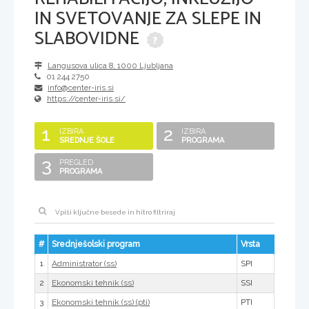
IN SVETOVANJE ZA SLEPE IN
SLABOVIDNE
Langusova ulica 8
,
1000
Ljubljana
01 244 2750
info@center-iris.si
https://center-iris.si/
1
2
IZBIRA
IZBIRA
SREDNJE ŠOLE
PROGRAMA
3
PREGLED
PROGRAMA
#
Srednješolski program
Vrsta
1
SPI
Administrator (ss)
2
SSI
Ekonomski tehnik (ss)
3
PTI
Ekonomski tehnik (ss) (pti)