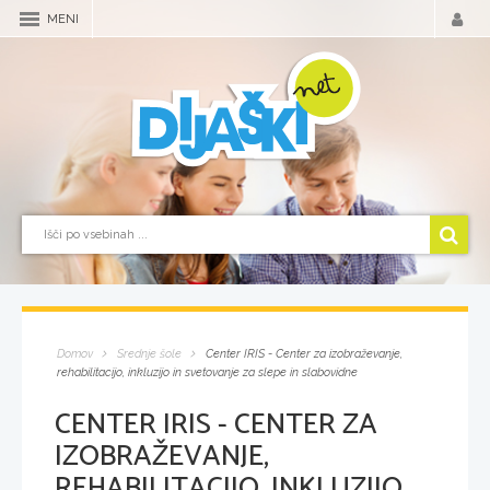
MENI
Domov
Srednje šole
Center IRIS - Center za izobraževanje,
rehabilitacijo, inkluzijo in svetovanje za slepe in slabovidne
CENTER IRIS - CENTER ZA
IZOBRAŽEVANJE,
REHABILITACIJO, INKLUZIJO