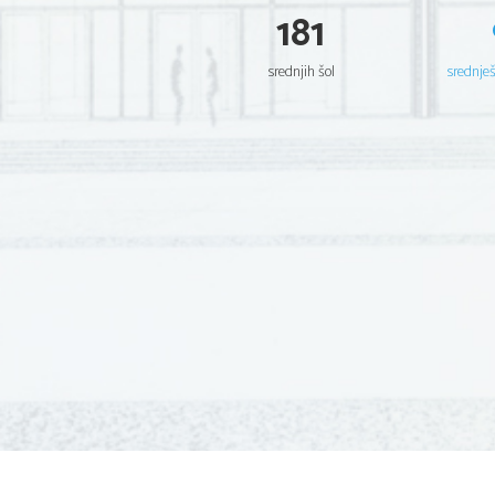
181
srednjih šol
srednje