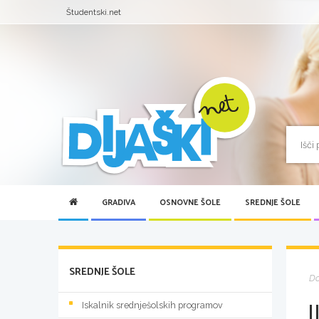
Študentski.net
GRADIVA
OSNOVNE ŠOLE
SREDNJE ŠOLE
SREDNJE ŠOLE
D
I
Iskalnik srednješolskih programov