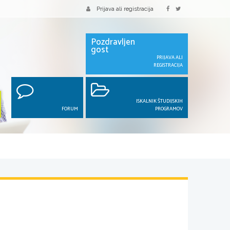
Prijava ali registracija
Pozdravljen
gost
PRIJAVA ALI
REGISTRACIJA
ISKALNIK ŠTUDIJSKIH
FORUM
PROGRAMOV