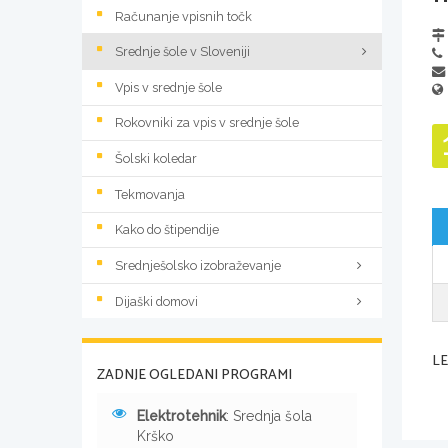
Računanje vpisnih točk
Srednje šole v Sloveniji
Vpis v srednje šole
Rokovniki za vpis v srednje šole
Šolski koledar
Tekmovanja
Kako do štipendije
Srednješolsko izobraževanje
Dijaški domovi
L
ZADNJE OGLEDANI PROGRAMI
Elektrotehnik
: Srednja šola
Krško