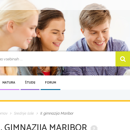
MATURA
ŠTUDIJ
FORUM
omov
Srednje šole
II. gimnazija Maribor
I. GIMNAZIJA MARIBOR