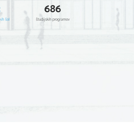
3
686
kih šol
študijskih programov