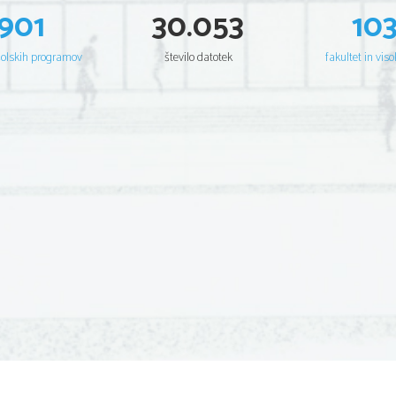
901
30.053
10
šolskih programov
število datotek
fakultet in viso