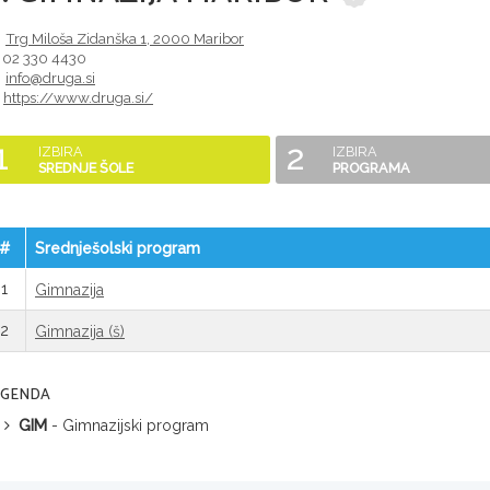
Trg Miloša Zidanška 1
,
2000
Maribor
02 330 4430
info@druga.si
https://www.druga.si/
1
2
IZBIRA
IZBIRA
SREDNJE ŠOLE
PROGRAMA
#
Srednješolski program
1
Gimnazija
2
Gimnazija (š)
EGENDA
GIM
- Gimnazijski program