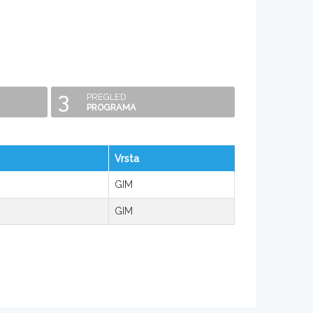
3
PREGLED
PROGRAMA
Vrsta
GIM
GIM