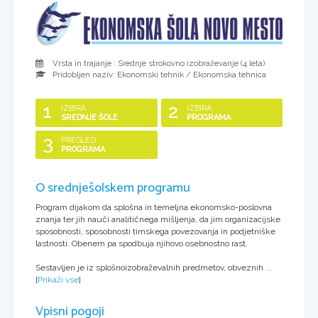
Vrsta in trajanje : Srednje strokovno izobraževanje (
4 leta
)
Pridobljen naziv:
Ekonomski tehnik / Ekonomska tehnica
1
2
IZBIRA
IZBIRA
SREDNJE ŠOLE
PROGRAMA
3
PREGLED
PROGRAMA
O srednješolskem programu
Program dijakom da splošna in temeljna ekonomsko-poslovna
znanja ter jih nauči analitičnega mišljenja, da jim organizacijske
sposobnosti, sposobnosti timskega povezovanja in podjetniške
lastnosti. Obenem pa spodbuja njihovo osebnostno rast.
Sestavljen je iz splošnoizobraževalnih predmetov, obveznih ...
[
Prikaži vse
]
Vpisni pogoji