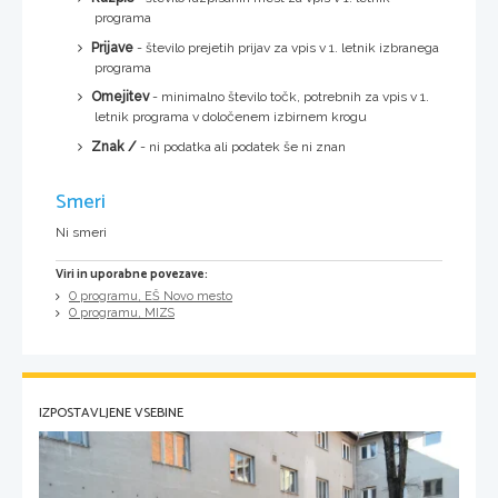
programa
Prijave
- število prejetih prijav za vpis v 1. letnik izbranega
programa
Omejitev
- minimalno število točk, potrebnih za vpis v 1.
letnik programa v določenem izbirnem krogu
Znak /
- ni podatka ali podatek še ni znan
Smeri
Ni smeri
Viri in uporabne povezave:
O programu, EŠ Novo mesto
O programu, MIZS
IZPOSTAVLJENE VSEBINE