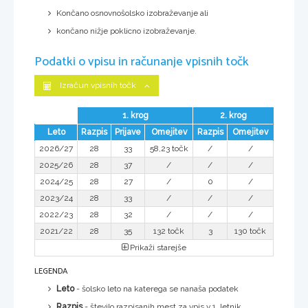
Končano osnovnošolsko izobraževanje ali
končano nižje poklicno izobraževanje.
Podatki o vpisu in računanje vpisnih točk
Izračun vpisnih točk
1. krog
2. krog
Leto
Razpis
Prijave
Omejitev
Razpis
Omejitev
2026/27
28
33
58,23 točk
/
/
2025/26
28
37
/
/
/
2024/25
28
27
/
0
/
2023/24
28
33
/
/
/
2022/23
28
32
/
/
/
2021/22
28
35
132 točk
3
130 točk
Prikaži starejše
LEGENDA
Leto
- šolsko leto na katerega se nanaša podatek
Razpis
- število razpisanih mest za vpis v 1. letnik