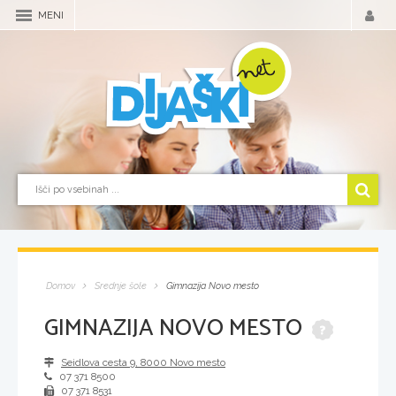
MENI
Domov
Srednje šole
Gimnazija Novo mesto
GIMNAZIJA NOVO MESTO
Seidlova cesta 9
,
8000
Novo mesto
07 371 8500
07 371 8531