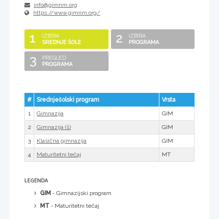
info@gimnm.org
https://www.gimnm.org/
1
2
IZBIRA
IZBIRA
SREDNJE ŠOLE
PROGRAMA
3
PREGLED
PROGRAMA
#
Srednješolski program
Vrsta
1
GIM
Gimnazija
2
GIM
Gimnazija (š)
3
GIM
Klasična gimnazija
4
MT
Maturitetni tečaj
LEGENDA
GIM
- Gimnazijski program
MT
- Maturitetni tečaj