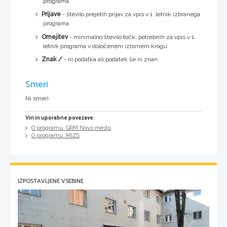
programa
Prijave
- število prejetih prijav za vpis v 1. letnik izbranega
programa
Omejitev
- minimalno število točk, potrebnih za vpis v 1.
letnik programa v določenem izbirnem krogu
Znak /
- ni podatka ali podatek še ni znan
Smeri
Ni smeri
Viri in uporabne povezave:
O programu, GRM Novo mesto
O programu, MIZS
IZPOSTAVLJENE VSEBINE