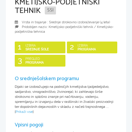
KMETIJSKO-PODJETNIŠKI
TEHNIK
SSI
Vrsta in trajanje : Srednje strokovno izobraževanje (
4 leta
)
Pridobljen naziv:
Kmetijsko-podjetniški tehnik / Kmetijsko-
podjetniška tehnica
1
2
IZBIRA
IZBIRA
SREDNJE ŠOLE
PROGRAMA
3
PREGLED
PROGRAMA
O srednješolskem programu
Dijaki se izobražujejo na področjih kmetijstva (poljedeljstvo,
sadjarstvo, vinogradništvo, živinoreja), ki zahtevajo širše
strokovno in splošno znanje pri načrtovanju, vodenju,
spremljanju in izvajanju dela v rastlinski in živalski proizvodnji
ter dopolnilnih dejavnostih v skladu z načeli trajnostnega ...
[
Prikaži vse
]
Vpisni pogoji