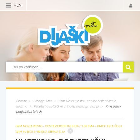
MENI
Domov
Srednje šole
Grm Novo mesto - center biotehnike in
turizma
Kmetijska šola Grm in biotehniška gimnazija
Kmetijsko-
podjetniški tehnik
GRM NOVO MESTO - CENTER BIOTEHNIKE IN TURIZMA - KMETIJSKA ŠOLA
GRM IN BIOTEHNIŠKA GIMNAZIJA