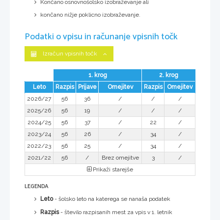
Končano osnovnošolsko izobraževanje ali
končano nižje poklicno izobraževanje.
Podatki o vpisu in računanje vpisnih točk
Izračun vpisnih točk
1. krog
2. krog
Leto
Razpis
Prijave
Omejitev
Razpis
Omejitev
2026/27
56
36
/
/
/
2025/26
56
19
/
/
/
2024/25
56
37
/
22
/
2023/24
56
26
/
34
/
2022/23
56
25
/
34
/
2021/22
56
/
Brez omejitve
3
/
Prikaži starejše
LEGENDA
Leto
- šolsko leto na katerega se nanaša podatek
Razpis
- število razpisanih mest za vpis v 1. letnik