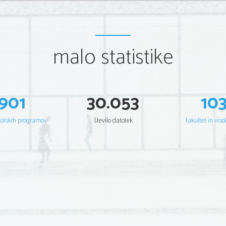
malo statistike
901
30.053
10
šolskih programov
število datotek
fakultet in viso