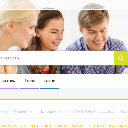
MATURA
ŠTUDIJ
FORUM
omov
Srednje šole
Grm Novo mesto - center biotehnike in turizma
Kmet
M NOVO MESTO - CENTER BIOTEHNIKE IN TURIZMA - KMETIJSKA ŠOLA GRM IN