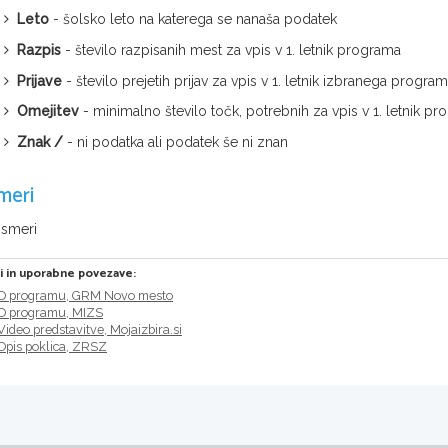
Leto
- šolsko leto na katerega se nanaša podatek
Razpis
- število razpisanih mest za vpis v 1. letnik programa
Prijave
- število prejetih prijav za vpis v 1. letnik izbranega progra
Omejitev
- minimalno število točk, potrebnih za vpis v 1. letnik
Znak /
- ni podatka ali podatek še ni znan
meri
 smeri
ri in uporabne povezave:
O programu, GRM Novo mesto
O programu, MIZS
Video predstavitve, Mojaizbira.si
Opis poklica, ZRSZ