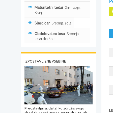
P
Maturitetni tečaj
: Gimnazija
Kranj
Slaščičar
: Srednja šola
Obdelovalec lesa
: Srednja
lesarska šola
IZPOSTAVLJENE VSEBINE
Predstavljaj si, da lahko združiš svojo
L
strast do raziskovanja, varnosti in novih