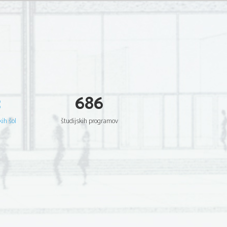
3
686
kih šol
študijskih programov