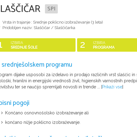
SLAŠČIČAR
SPI
Vrsta in trajanje : Srednje poklicno izobraževanje (
3 leta
)
Pridobljen naziv:
Slaščičar / Slaščičarka
1
2
IZBIRA
IZBIRA
SREDNJE ŠOLE
PROGRAMA
 srednješolskem programu
ogram dijake usposobi za izdelavo in prodajo različnih vrst slaščic i
ološki, hranilni in energijski vrednosti živil, higienskih varnostnih pre
živilstvu ter se naučijo spremljati novosti in trende ...
[
Prikaži vse
]
pisni pogoji
Končano osnovnošolsko izobraževanje ali
končano nižje poklicno izobraževanje.