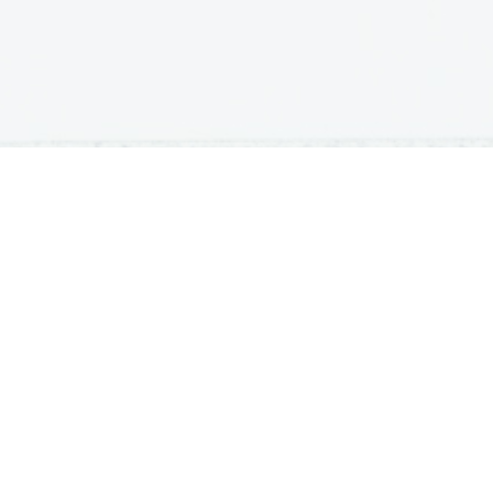
OSNOVNE ŠOLE
SREDNJE ŠOLE
M
Seznam osnovnih šol
Iskalnik SŠ programov
Sp
Osnovnošolski koledar
Srednje šole po regijah
Ma
Nacionalno preverjanje znanja
Vpis v srednje šole
Po
Tretji predmet NPZ
Srednješolski koledar
Vp
Dijaški domovi