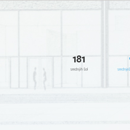
181
srednjih šol
srednje