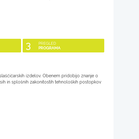
3
PREGLED
PROGRAMA
n slaščičarskih izdelov. Obenem pridobijo znanje o
dpisih in splošnih zakonitostih tehnoloških postopkov