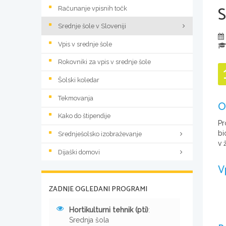
Računanje vpisnih točk
Srednje šole v Sloveniji
Vpis v srednje šole
Rokovniki za vpis v srednje šole
Šolski koledar
Tekmovanja
O
Kako do štipendije
Pr
bi
Srednješolsko izobraževanje
v 
Dijaški domovi
V
ZADNJE OGLEDANI PROGRAMI
Hortikulturni tehnik (pti)
:
Srednja šola