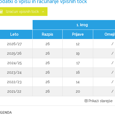
odatki o vpisu in računanje vpisnih točk
Izračun vpisnih točk
1. krog
Leto
Razpis
Prijave
Omeji
2026/27
26
12
/
2025/26
26
19
/
2024/25
26
17
/
2023/24
26
16
/
2022/23
26
14
/
2021/22
26
20
/
Prikaži starejše
EGENDA