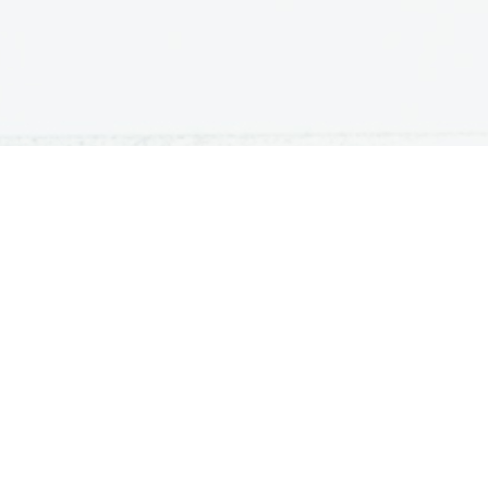
ATURA
ŠTUDIJ
lošna matura
Iskalnik študijskih programov
turitetni tečaj
Univerze
klicna matura
Fakultete in visoke šole
ogled v pole in ugovor
Višje šole
Razpisi za vpis