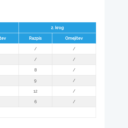
2. krog
tev
Razpis
Omejitev
/
/
/
/
8
/
9
/
12
/
6
/