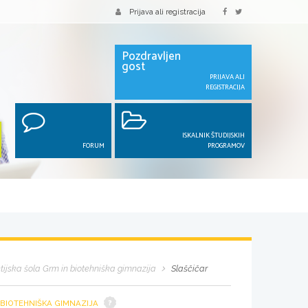
Prijava ali registracija
Pozdravljen
gost
PRIJAVA ALI
REGISTRACIJA
ISKALNIK ŠTUDIJSKIH
FORUM
PROGRAMOV
ijska šola Grm in biotehniška gimnazija
Slaščičar
 BIOTEHNIŠKA GIMNAZIJA