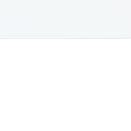
GRADIVA
Šolska gradiva
Pošlji datoteke
Seznam donatorjev
Najbolje ocenjena
Največkrat prenešena