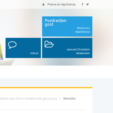
Prijava ali registracija
Pozdravljen
gost
PRIJAVA ALI
REGISTRACIJA
ISKALNIK ŠTUDIJSKIH
FORUM
PROGRAMOV
ijska šola Grm in biotehniška gimnazija
Tehniška