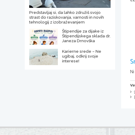
L
Predstavljaj si, da lahko združiš svojo
strast do raziskovanja, varnosti in novih
tehnologij z izobraževanjem
Štipendije za dijake iz
Štipendijskega sklada dr.
Janeza Drnovška
Karierne srede – Ne
ugibaj, odkrij svoje
S
interese!
Ni
Vi