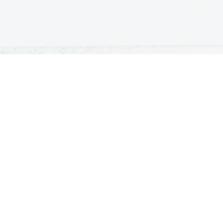
ATURA
ŠTUDIJ
lošna matura
Iskalnik študijskih programov
turitetni tečaj
Univerze
klicna matura
Fakultete in visoke šole
ogled v pole in ugovor
Višje šole
Razpisi za vpis