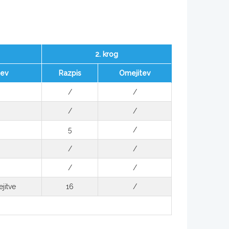
2. krog
tev
Razpis
Omejitev
/
/
/
/
5
/
/
/
/
/
jitve
16
/