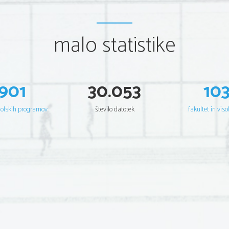
malo statistike
901
30.053
10
šolskih programov
število datotek
fakultet in viso