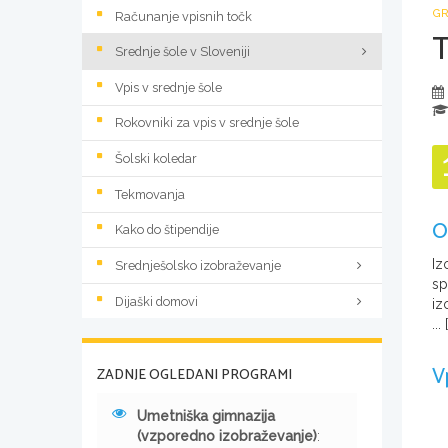
GR
Računanje vpisnih točk
Srednje šole v Sloveniji
Vpis v srednje šole
Rokovniki za vpis v srednje šole
Šolski koledar
Tekmovanja
O
Kako do štipendije
Iz
Srednješolsko izobraževanje
sp
Dijaški domovi
iz
...
[
V
ZADNJE OGLEDANI PROGRAMI
Umetniška gimnazija
(vzporedno izobraževanje)
: