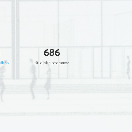
3
686
kih šol
študijskih programov