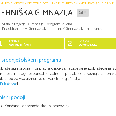
M NOVO MESTO - CENTER BIOTEHNIKE IN TURIZMA - KMETIJSKA ŠOLA GRM IN
TEHNIŠKA GIMNAZIJA
GIM
Vrsta in trajanje : Gimnazijski program (
4 leta
)
Pridobljen naziv:
Gimnazijski maturant / Gimnazijska maturantka
1
2
IZBIRA
IZBIRA
SREDNJE ŠOLE
PROGRAMA
 srednješolskem programu
obraževalni program pripravlja dijake za nadaljevanje izobraževanja, sp
retnosti in druge osebnostne lastnosti, potrebne za kasnejši uspeh v p
obrazbo za vse usmeritve univerzitetnega študija.
Prikaži vse
]
pisni pogoji
Končano osnovnošolsko izobraževanje