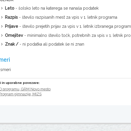
EGENDA
Leto
- šolsko leto na katerega se nanaša podatek
Razpis
- število razpisanih mest za vpis v 1. letnik programa
Prijave
- število prejetih prijav za vpis v 1. letnik izbranega progra
Omejitev
- minimalno število točk, potrebnih za vpis v 1. letnik
Znak /
- ni podatka ali podatek še ni znan
meri
 smeri
ri in uporabne povezave:
O programu, GRM Novo mesto
Program gimnazije, MIZS