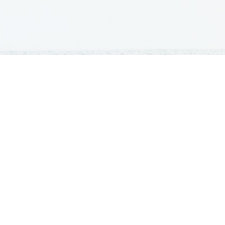
GRADIVA
Šolska gradiva
Pošlji datoteke
Seznam donatorjev
Najbolje ocenjena
Največkrat prenešena