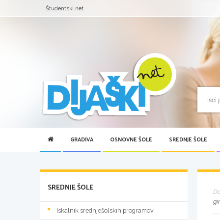
Študentski.net
GRADIVA
OSNOVNE ŠOLE
SREDNJE ŠOLE
SREDNJE ŠOLE
D
gi
Iskalnik srednješolskih programov