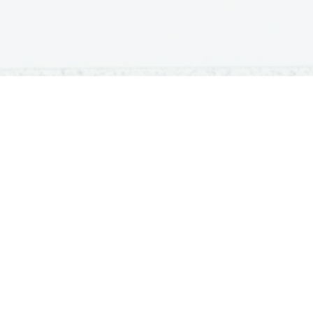
OSNOVNE ŠOLE
SREDNJE ŠOLE
M
Seznam osnovnih šol
Iskalnik SŠ programov
Sp
Osnovnošolski koledar
Srednje šole po regijah
Ma
Nacionalno preverjanje znanja
Vpis v srednje šole
Po
Tretji predmet NPZ
Srednješolski koledar
Vp
Dijaški domovi