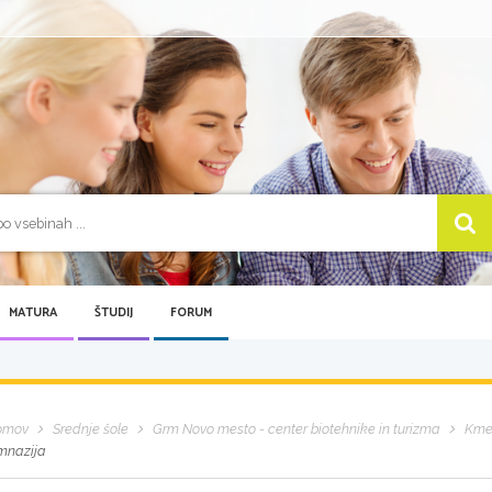
MATURA
ŠTUDIJ
FORUM
omov
Srednje šole
Grm Novo mesto - center biotehnike in turizma
Kmet
mnazija