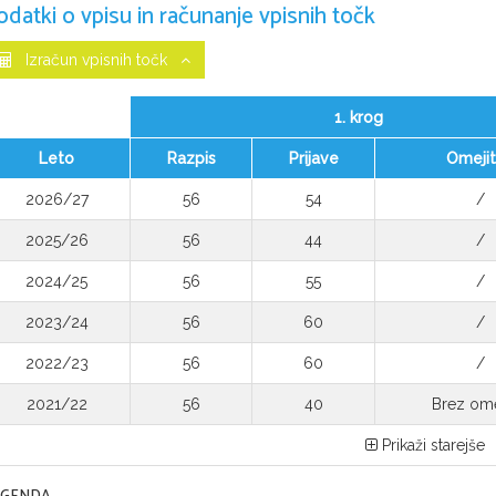
odatki o vpisu in računanje vpisnih točk
Izračun vpisnih točk
1. krog
Leto
Razpis
Prijave
Omeji
2026/27
56
54
/
2025/26
56
44
/
2024/25
56
55
/
2023/24
56
60
/
2022/23
56
60
/
2021/22
56
40
Brez ome
Prikaži starejše