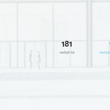
181
srednjih šol
srednje