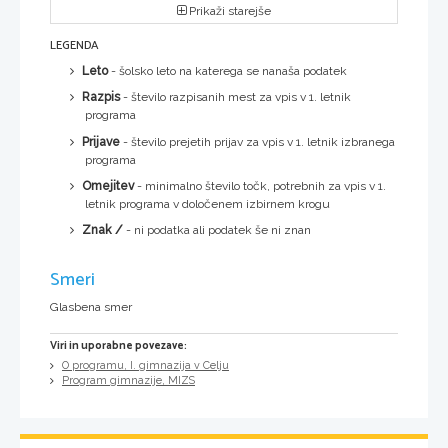
Prikaži starejše
LEGENDA
Leto
- šolsko leto na katerega se nanaša podatek
Razpis
- število razpisanih mest za vpis v 1. letnik
programa
Prijave
- število prejetih prijav za vpis v 1. letnik izbranega
programa
Omejitev
- minimalno število točk, potrebnih za vpis v 1.
letnik programa v določenem izbirnem krogu
Znak /
- ni podatka ali podatek še ni znan
Smeri
Glasbena smer
Viri in uporabne povezave:
O programu, I. gimnazija v Celju
Program gimnazije, MIZS