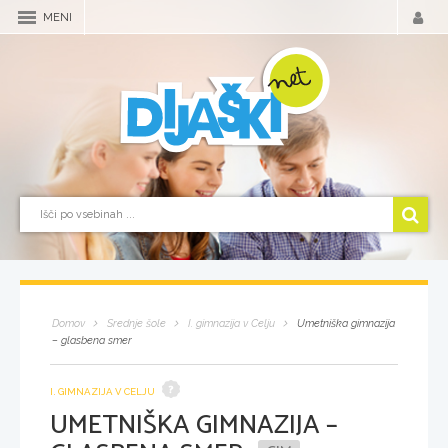
MENI
Domov
Srednje šole
I. gimnazija v Celju
Umetniška gimnazija
– glasbena smer
I. GIMNAZIJA V CELJU
UMETNIŠKA GIMNAZIJA –