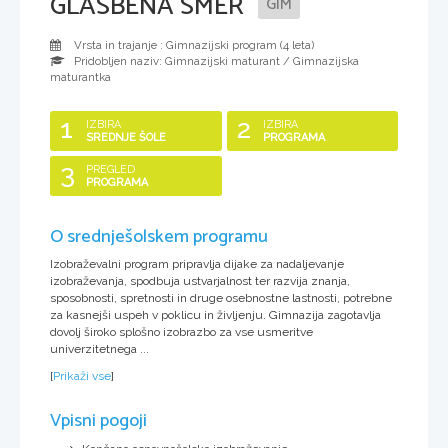
GLASBENA SMER
GIM
Vrsta in trajanje : Gimnazijski program (
4 leta
)
Pridobljen naziv:
Gimnazijski maturant / Gimnazijska
maturantka
1
2
IZBIRA
IZBIRA
SREDNJE ŠOLE
PROGRAMA
3
PREGLED
PROGRAMA
O srednješolskem programu
Izobraževalni program pripravlja dijake za nadaljevanje
izobraževanja, spodbuja ustvarjalnost ter razvija znanja,
sposobnosti, spretnosti in druge osebnostne lastnosti, potrebne
za kasnejši uspeh v poklicu in življenju. Gimnazija zagotavlja
dovolj široko splošno izobrazbo za vse usmeritve
univerzitetnega ...
[
Prikaži vse
]
Vpisni pogoji