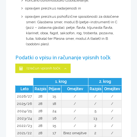
Končano osnovnošolsko izobraževanje,
opravljen preizkus nadarjenosti in
opravljen preizkus psihofizične sposobnosti za določene
smeri: Glasbena smer, modul B (petje–instrument) in C
(jazz – zabavna glasba), petje, flavta, kljunasta flavta,
klarinet, oboa, fagot, saksofon, rog, trobenta, pozavna,
tuba, tolkala) ter Plesna smer, modul A (balet) in B
(sodobni ples).
Podatki o vpisu in računanje vpisnih točk
Izračun vpisnih točk
1. krog
2. krog
Leto
Razpis
Prijave
Omejitev
Razpis
Omejitev
2026/27
28
15
/
/
/
2025/26
28
18
/
/
/
2024/25
28
24
/
5
/
2023/24
28
16
/
13
/
2022/23
28
15
/
2
/
2021/22
28
17
Brez omejitve
2
/