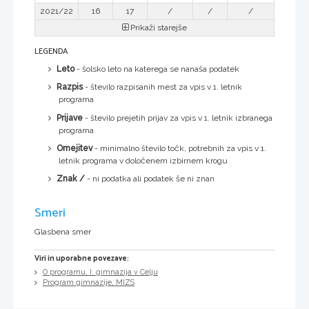
2021/22
16
17
/
/
/
Prikaži starejše
LEGENDA
Leto
- šolsko leto na katerega se nanaša podatek
Razpis
- število razpisanih mest za vpis v 1. letnik
programa
Prijave
- število prejetih prijav za vpis v 1. letnik izbranega
programa
Omejitev
- minimalno število točk, potrebnih za vpis v 1.
letnik programa v določenem izbirnem krogu
Znak /
- ni podatka ali podatek še ni znan
Smeri
Glasbena smer
Viri in uporabne povezave:
O programu, I. gimnazija v Celju
Program gimnazije, MIZS