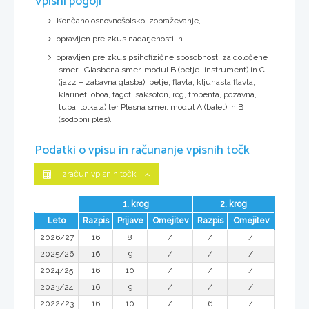
Vpisni pogoji
Končano osnovnošolsko izobraževanje,
opravljen preizkus nadarjenosti in
opravljen preizkus psihofizične sposobnosti za določene
smeri: Glasbena smer, modul B (petje–instrument) in C
(jazz – zabavna glasba), petje, flavta, kljunasta flavta,
klarinet, oboa, fagot, saksofon, rog, trobenta, pozavna,
tuba, tolkala) ter Plesna smer, modul A (balet) in B
(sodobni ples).
Podatki o vpisu in računanje vpisnih točk
Izračun vpisnih točk
1. krog
2. krog
Leto
Razpis
Prijave
Omejitev
Razpis
Omejitev
2026/27
16
8
/
/
/
2025/26
16
9
/
/
/
2024/25
16
10
/
/
/
2023/24
16
9
/
/
/
2022/23
16
10
/
6
/