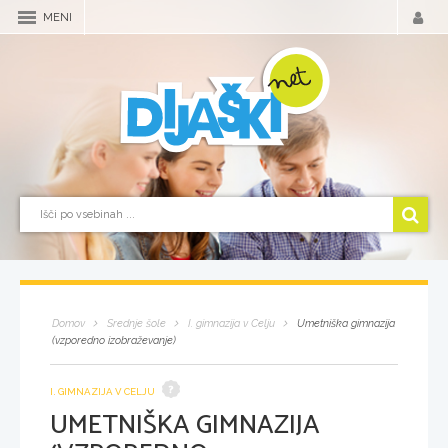
MENI
Domov
Srednje šole
I. gimnazija v Celju
Umetniška gimnazija
(vzporedno izobraževanje)
I. GIMNAZIJA V CELJU
UMETNIŠKA GIMNAZIJA