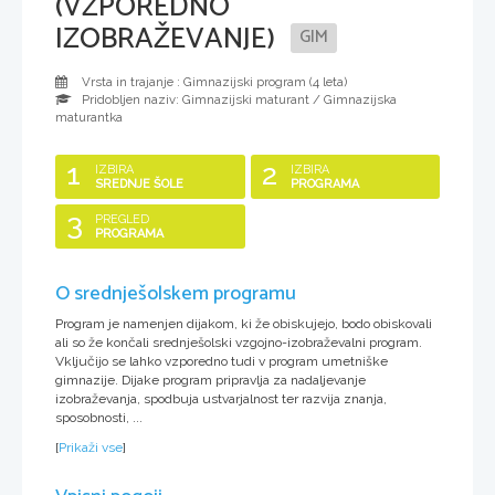
(VZPOREDNO
IZOBRAŽEVANJE)
GIM
Vrsta in trajanje : Gimnazijski program (
4 leta
)
Pridobljen naziv:
Gimnazijski maturant / Gimnazijska
maturantka
1
2
IZBIRA
IZBIRA
SREDNJE ŠOLE
PROGRAMA
3
PREGLED
PROGRAMA
O srednješolskem programu
Program je namenjen dijakom, ki že obiskujejo, bodo obiskovali
ali so že končali srednješolski vzgojno-izobraževalni program.
Vključijo se lahko vzporedno tudi v program umetniške
gimnazije. Dijake program pripravlja za nadaljevanje
izobraževanja, spodbuja ustvarjalnost ter razvija znanja,
sposobnosti, ...
[
Prikaži vse
]