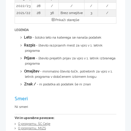
2022/23
28
/
/
/
/
2021/22
28
36
Brez omejitve
3
/
Prikaži starejše
LEGENDA
Leto
- šolsko leto na katerega se nanaša podatek
Razpis
- število razpisanih mest za vpis v 1. letnik
programa
Prijave
- število prejetih prijav za vpis v 1. letnik izbranega
programa
Omejitev
- minimalno število točk, potrebnih za vpis v 1.
letnik programa v določenem izbirnem krogu
Znak /
- ni podatka ali podatek še ni znan
Smeri
Ni smeri
Viri in uporabne povezave:
O programu, ŠC Celje
O programu, MIZS