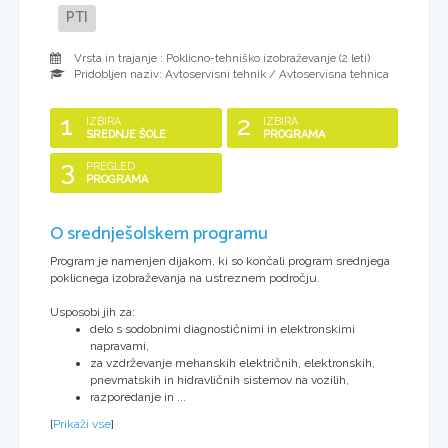
PTI
Vrsta in trajanje : Poklicno-tehniško izobraževanje (
2 leti
)
Pridobljen naziv:
Avtoservisni tehnik / Avtoservisna tehnica
1
2
IZBIRA
IZBIRA
SREDNJE ŠOLE
PROGRAMA
3
PREGLED
PROGRAMA
O srednješolskem programu
Program je namenjen dijakom, ki so končali program srednjega
poklicnega izobraževanja na ustreznem področju.
Usposobi jih za:
delo s sodobnimi diagnostičnimi in elektronskimi
napravami,
za vzdrževanje mehanskih električnih, elektronskih,
pnevmatskih in hidravličnih sistemov na vozilih,
razporedanje in ...
[
Prikaži vse
]