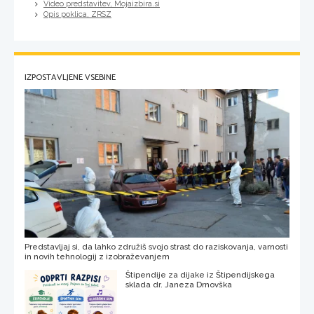
Video predstavitev, Mojaizbira.si
Opis poklica, ZRSZ
IZPOSTAVLJENE VSEBINE
Predstavljaj si, da lahko združiš svojo strast do raziskovanja, varnosti
in novih tehnologij z izobraževanjem
Štipendije za dijake iz Štipendijskega
sklada dr. Janeza Drnovška