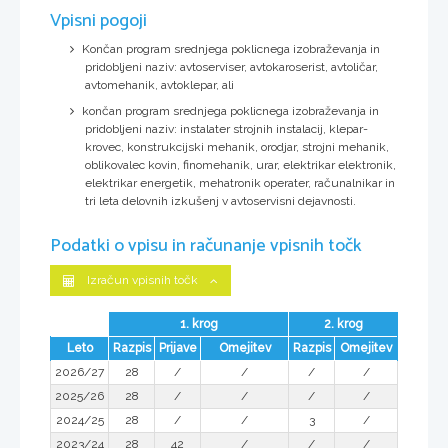
Vpisni pogoji
Končan program srednjega poklicnega izobraževanja in
pridobljeni naziv: avtoserviser, avtokaroserist, avtoličar,
avtomehanik, avtoklepar, ali
končan program srednjega poklicnega izobraževanja in
pridobljeni naziv: instalater strojnih instalacij, klepar-
krovec, konstrukcijski mehanik, orodjar, strojni mehanik,
oblikovalec kovin, finomehanik, urar, elektrikar elektronik,
elektrikar energetik, mehatronik operater, računalnikar in
tri leta delovnih izkušenj v avtoservisni dejavnosti.
Podatki o vpisu in računanje vpisnih točk
Izračun vpisnih točk
1. krog
2. krog
Leto
Razpis
Prijave
Omejitev
Razpis
Omejitev
2026/27
28
/
/
/
/
2025/26
28
/
/
/
/
2024/25
28
/
/
3
/
2023/24
28
42
/
/
/