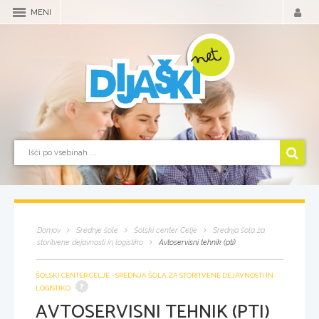
MENI
Domov
Srednje šole
Šolski center Celje
Srednja šola za
storitvene dejavnosti in logistiko
Avtoservisni tehnik (pti)
ŠOLSKI CENTER CELJE - SREDNJA ŠOLA ZA STORITVENE DEJAVNOSTI IN
LOGISTIKO
AVTOSERVISNI TEHNIK (PTI)