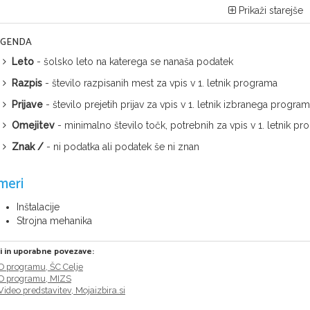
Prikaži starejše
EGENDA
Leto
- šolsko leto na katerega se nanaša podatek
Razpis
- število razpisanih mest za vpis v 1. letnik programa
Prijave
- število prejetih prijav za vpis v 1. letnik izbranega progra
Omejitev
- minimalno število točk, potrebnih za vpis v 1. letnik
Znak /
- ni podatka ali podatek še ni znan
meri
Inštalacije
Strojna mehanika
ri in uporabne povezave:
O programu, ŠC Celje
O programu, MIZS
Video predstavitev, Mojaizbira.si