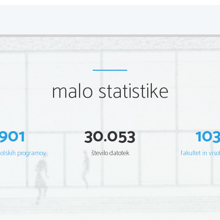
malo statistike
901
30.053
10
šolskih programov
število datotek
fakultet in viso