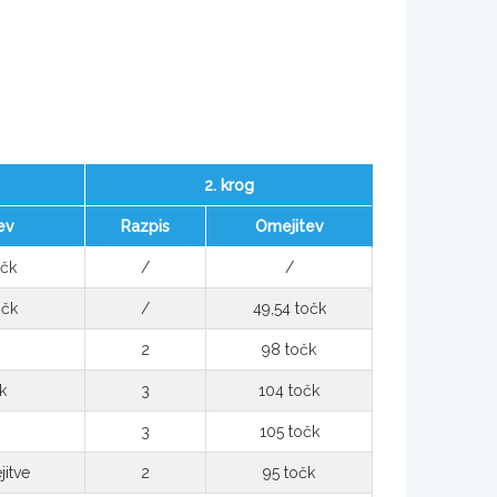
2. krog
ev
Razpis
Omejitev
očk
/
/
očk
/
49,54 točk
2
98 točk
k
3
104 točk
3
105 točk
itve
2
95 točk