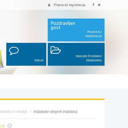
Prijava ali registracija
Pozdravljen
gost
PRIJAVA ALI
REGISTRACIJA
ISKALNIK ŠTUDIJSKIH
FORUM
PROGRAMOV
atroniko in medije
Inštalater strojnih instalacij
IJE