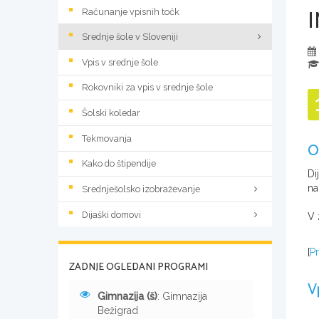
I
Računanje vpisnih točk
Srednje šole v Sloveniji
Vpis v srednje šole
Rokovniki za vpis v srednje šole
Šolski koledar
Tekmovanja
O
Kako do štipendije
Di
na
Srednješolsko izobraževanje
Dijaški domovi
V 
[
Pr
ZADNJE OGLEDANI PROGRAMI
V
Gimnazija (š)
: Gimnazija
Bežigrad