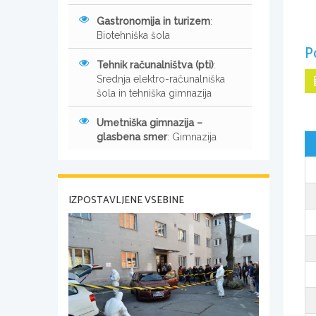
Gastronomija in turizem
:
Biotehniška šola
P
Tehnik računalništva (pti)
:
Srednja elektro-računalniška
šola in tehniška gimnazija
Umetniška gimnazija –
glasbena smer
: Gimnazija
IZPOSTAVLJENE VSEBINE