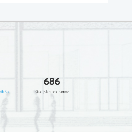
3
686
kih šol
študijskih programov