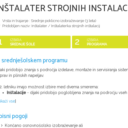
NŠTALATER STROJNIH INSTALACI
Vrsta in trajanje : Srednje poklicno izobraževanje (
3 leta
)
Pridobljen naziv:
Inštalater / Inštalaterka strojnih inštalacij
1
2
IZBIRA
IZBIRA
SREDNJE ŠOLE
PROGRAMA
 srednješolskem programu
jaki pridobijo znanja s področja izdelave, montaže in servisiranja sist
prav in plinskih napeljav.
2. letniku imajo možnost izbire med dvema smerema:
Inštalacije
- dijaki pridobijo poglobljena znanja na področju vseh st
ikaži vse
]
pisni pogoji
Končano osnovnošolsko izobraževanje ali