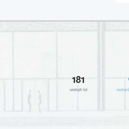
181
srednjih šol
srednje