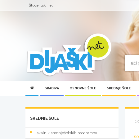
Študentski.net
GRADIVA
OSNOVNE ŠOLE
SREDNJE ŠOLE
SREDNJE ŠOLE
D
Iskalnik srednješolskih programov
ŠO