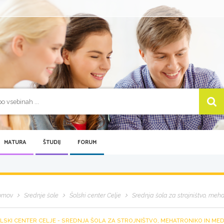
MATURA
ŠTUDIJ
FORUM
omov
Srednje šole
Šolski center Celje
Srednja šola za strojništvo, meh
LSKI CENTER CELJE - SREDNJA ŠOLA ZA STROJNIŠTVO, MEHATRONIKO IN MED