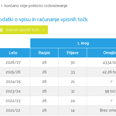
končano nižje poklicno izobraževanje.
odatki o vpisu in računanje vpisnih točk
Izračun vpisnih točk
1. krog
Leto
Razpis
Prijave
Omejit
2026/27
26
30
43,54 t
2025/26
26
33
42,26 t
2024/25
26
21
/
2023/24
26
31
99 toč
2022/23
26
24
/
2021/22
26
14
Brez omej