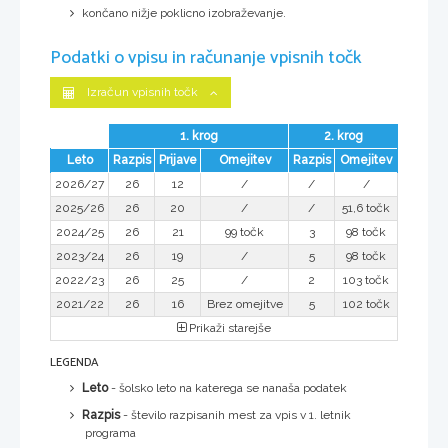
končano nižje poklicno izobraževanje.
Podatki o vpisu in računanje vpisnih točk
Izračun vpisnih točk
1. krog
2. krog
Leto
Razpis
Prijave
Omejitev
Razpis
Omejitev
2026/27
26
12
/
/
/
2025/26
26
20
/
/
51,6 točk
2024/25
26
21
99 točk
3
98 točk
2023/24
26
19
/
5
98 točk
2022/23
26
25
/
2
103 točk
2021/22
26
16
Brez omejitve
5
102 točk
Prikaži starejše
LEGENDA
Leto
- šolsko leto na katerega se nanaša podatek
Razpis
- število razpisanih mest za vpis v 1. letnik
programa