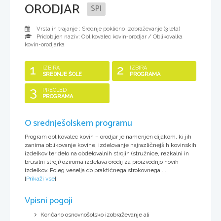
ORODJAR
SPI
Vrsta in trajanje : Srednje poklicno izobraževanje (
3 leta
)
Pridobljen naziv:
Oblikovalec kovin-orodjar / Oblikovalka
kovin-orodjarka
1
2
IZBIRA
IZBIRA
SREDNJE ŠOLE
PROGRAMA
3
PREGLED
PROGRAMA
O srednješolskem programu
Program oblikovalec kovin – orodjar je namenjen dijakom, ki jih
zanima oblikovanje kovine, izdelovanje najrazličnejših kovinskih
izdelkov ter delo na obdelovalnih strojih (stružnice, rezkalni in
brusilni stroji) oziroma izdelava orodij za proizvodnjo novih
izdelkov. Poleg veselja do praktičnega strokovnega ...
[
Prikaži vse
]
Vpisni pogoji
Končano osnovnošolsko izobraževanje ali