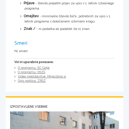
Prijave
- število prejetih prijav za vpis v 1. letnik izbranega
programa
Omejitev
- minimalno število točk, potrebnih za vpis v 1.
letnik programa v določenem izbirnem krogu
Znak /
- ni podatka ali podatek še ni znan
Smeri
Ni smeri
Viri in uporabne povezave:
O programu, ŠC Celje
O programu, MIZS
Video predstavitve, Mojaizbira.si
Opis poklica, ZRSZ
IZPOSTAVLJENE VSEBINE