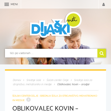
MENI
Domov
Srednje šole
Šolski center Celje
Srednja šola za
strojništvo, mehatroniko in medije
Oblikovalec kovin – orodjar
ŠOLSKI CENTER CELJE - SREDNJA ŠOLA ZA STROJNIŠTVO, MEHATRONIKO
IN MEDIJE
OBLIKOVALEC KOVIN –