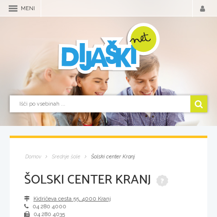
MENI
Domov
Srednje šole
Šolski center Kranj
ŠOLSKI CENTER KRANJ
Kidričeva cesta 55
,
4000
Kranj
04 280 4000
04 280 4035