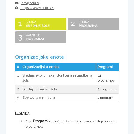
info@sckr.si
https://www.sckr.si/
1
2
IZBIRA
IZBIRA
SREDNJE ŠOLE
PROGRAMA
3
PREGLED
PROGRAMA
Organizacijske enote
#
Organizacijska enota
Programi
1
14
Srednja ekonomska, storitvena in gradbena
programov
šola
2
9 programov
Srednja tehniška šola
3
1 program
Strokovna gimnazija
LEGENDA
Polje
Programi
označuje število vpisljivih srednješolskih
programov.