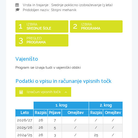
Vrsta in trajanje : Srednje poklicno izobraževanje (
3 leta
)
Pridobljen naziv:
Strojni mehanik
1
2
IZBIRA
IZBIRA
SREDNJE ŠOLE
PROGRAMA
3
PREGLED
PROGRAMA
Vajeništo
Program se izvaja tudi v vajeniški obliki
Podatki o vpisu in računanje vpisnih točk
Izračun vpisnih točk
1. krog
2. krog
Leto
Razpis
Prijave
Omejitev
Razpis
Omejitev
2026/27
26
7
/
/
/
2025/26
26
5
/
/
/
2024/25
26
3
/
25
/