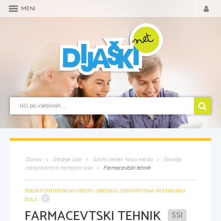
MENI
Domov
Srednje šole
Šolski center Novo mesto
Srednja
zdravstvena in kemijska šola
Farmacevtski tehnik
ŠOLSKI CENTER NOVO MESTO - SREDNJA ZDRAVSTVENA IN KEMIJSKA
ŠOLA
FARMACEVTSKI TEHNIK
SSI