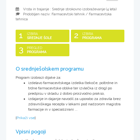
Vrsta in trajanje : Srednje strokovno izobraževanje (
4 leta
)
Pridobljen naziv:
Farmacevtski tehnik / Farmacevtska
tehnica
1
2
IZBIRA
IZBIRA
SREDNJE ŠOLE
PROGRAMA
3
PREGLED
PROGRAMA
O srednješolskem programu
Program izobrazi dijake za:
izdelavo farmacevtskega izdelka (tekoče, poltrdne in
trdne farmacevtske oblike ter izvlečka iz drog) po
predpisu v skladu z dobro proizvodno prakso,
izdajanje in dajanje navodil za uporabo za zdravila brez
zdravniškega recepta v lekarni pod nadzorom magistra
farmacije in v specializirani ...
[
Prikaži vse
]
Vpisni pogoji