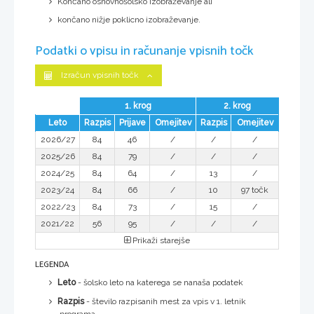
Končano osnovnošolsko izobraževanje ali
končano nižje poklicno izobraževanje.
Podatki o vpisu in računanje vpisnih točk
Izračun vpisnih točk
1. krog
2. krog
Leto
Razpis
Prijave
Omejitev
Razpis
Omejitev
2026/27
84
46
/
/
/
2025/26
84
79
/
/
/
2024/25
84
64
/
13
/
2023/24
84
66
/
10
97 točk
2022/23
84
73
/
15
/
2021/22
56
95
/
/
/
Prikaži starejše
LEGENDA
Leto
- šolsko leto na katerega se nanaša podatek
Razpis
- število razpisanih mest za vpis v 1. letnik
programa