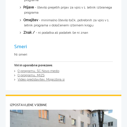
Prijave
- število prejetih prijav za vpis v 1. letnik izbranega
programa
Omejitev
- minimalno število točk, potrebnih za vpis v 1.
letnik programa v določenem izbirnem krogu
Znak /
- ni podatka ali podatek še ni znan
Smeri
Ni smeri
Viri in uporabne povezave:
O programu, ŠC Novo mesto
O programu, MIZS
Video predstavitev, Mojaizbira.si
IZPOSTAVLJENE VSEBINE