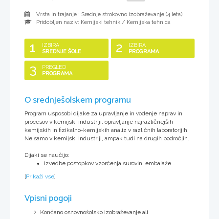
Vrsta in trajanje : Srednje strokovno izobraževanje (
4 leta
)
Pridobljen naziv:
Kemijski tehnik / Kemijska tehnica
1
2
IZBIRA
IZBIRA
SREDNJE ŠOLE
PROGRAMA
3
PREGLED
PROGRAMA
O srednješolskem programu
Program usposobi dijake za upravljanje in vodenje naprav in
procesov v kemijski industriji, opravljanje najrazličnejših
kemijskih in fizikalno-kemijskih analiz v različnih laboratorijih.
Ne samo v kemijski industriji, ampak tudi na drugih področjih.
Dijaki se naučijo:
izvedbe postopkov vzorčenja surovin, embalaže ...
[
Prikaži vse
]
Vpisni pogoji
Končano osnovnošolsko izobraževanje ali