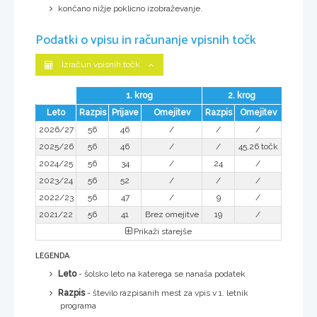
končano nižje poklicno izobraževanje.
Podatki o vpisu in računanje vpisnih točk
Izračun vpisnih točk
1. krog
2. krog
Leto
Razpis
Prijave
Omejitev
Razpis
Omejitev
2026/27
56
46
/
/
/
2025/26
56
46
/
/
45,26 točk
2024/25
56
34
/
24
/
2023/24
56
52
/
/
/
2022/23
56
47
/
9
/
2021/22
56
41
Brez omejitve
19
/
Prikaži starejše
LEGENDA
Leto
- šolsko leto na katerega se nanaša podatek
Razpis
- število razpisanih mest za vpis v 1. letnik
programa