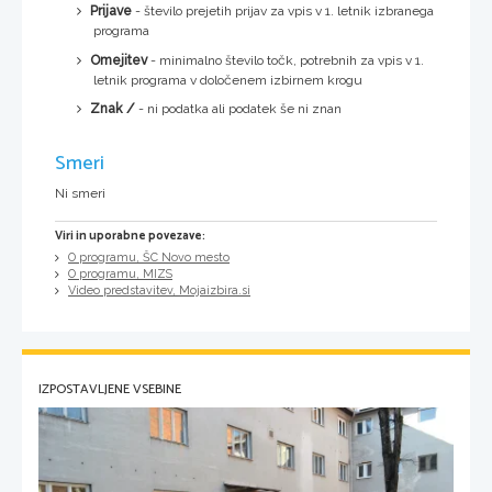
Prijave
- število prejetih prijav za vpis v 1. letnik izbranega
programa
Omejitev
- minimalno število točk, potrebnih za vpis v 1.
letnik programa v določenem izbirnem krogu
Znak /
- ni podatka ali podatek še ni znan
Smeri
Ni smeri
Viri in uporabne povezave:
O programu, ŠC Novo mesto
O programu, MIZS
Video predstavitev, Mojaizbira.si
IZPOSTAVLJENE VSEBINE