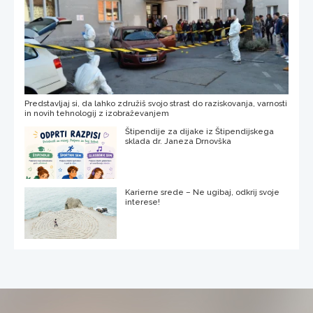
Predstavljaj si, da lahko združiš svojo strast do raziskovanja, varnosti
in novih tehnologij z izobraževanjem
Štipendije za dijake iz Štipendijskega
sklada dr. Janeza Drnovška
Karierne srede – Ne ugibaj, odkrij svoje
interese!