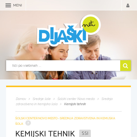
MENI
Domov
Srednje šole
Šolski center Novo mesto
Srednja
zdravstvena in kemijska šola
Kemijski tehnik
ŠOLSKI CENTER NOVO MESTO - SREDNJA ZDRAVSTVENA IN KEMIJSKA
ŠOLA
KEMIJSKI TEHNIK
SSI