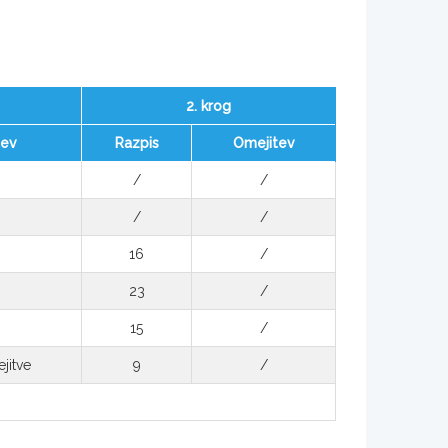
2. krog
tev
Razpis
Omejitev
/
/
/
/
16
/
23
/
15
/
jitve
9
/