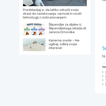
L
Predstavljaj si, da lahko združiš svojo
strast do raziskovanja, varnosti in novih
tehnologij z izobraževanjem
Štipendije za dijake iz
Štipendijskega sklada dr.
Janeza Drnovška
Karierne srede – Ne
ugibaj, odkrij svoje
S
interese!
Ni
Vi