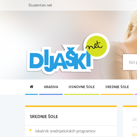
Študentski.net
GRADIVA
OSNOVNE ŠOLE
SREDNJE ŠOLE
SREDNJE ŠOLE
D
Iskalnik srednješolskih programov
ŠO