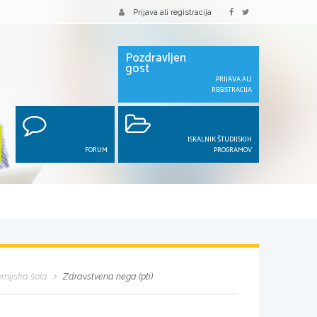
Prijava ali registracija
Pozdravljen
gost
PRIJAVA ALI
REGISTRACIJA
ISKALNIK ŠTUDIJSKIH
FORUM
PROGRAMOV
emijska šola
Zdravstvena nega (pti)