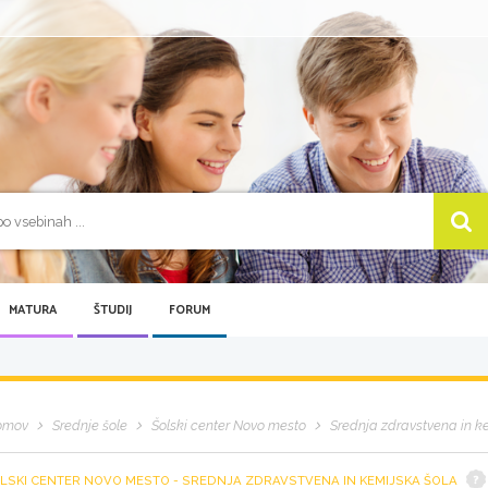
MATURA
ŠTUDIJ
FORUM
omov
Srednje šole
Šolski center Novo mesto
Srednja zdravstvena in k
LSKI CENTER NOVO MESTO - SREDNJA ZDRAVSTVENA IN KEMIJSKA ŠOLA