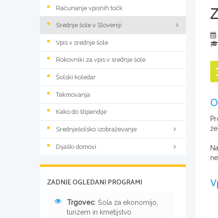
Računanje vpisnih točk
Srednje šole v Sloveniji
Vpis v srednje šole
Rokovniki za vpis v srednje šole
Šolski koledar
Tekmovanja
O
Kako do štipendije
Pr
že
Srednješolsko izobraževanje
Dijaški domovi
Na
ne
V
ZADNJE OGLEDANI PROGRAMI
Trgovec
: Šola za ekonomijo,
turizem in kmetijstvo