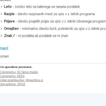
EGENDA
Leto
- šolsko leto na katerega se nanaša podatek
Razpis
- število razpisanih mest za vpis v 1. letnik programa
Prijave
- število prejetih prijav za vpis v 1. letnik izbranega progra
Omejitev
- minimalno število točk, potrebnih za vpis v 1. letnik
Znak /
- ni podatka ali podatek še ni znan
meri
 smeri
ri in uporabne povezave:
O programu, ŠC Novo mesto
O programu, MIZS
Video predstavitev, Mojaizbira.si
Opis poklica, ZRSZ