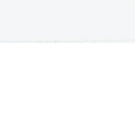
ATURA
ŠTUDIJ
lošna matura
Iskalnik študijskih programov
turitetni tečaj
Univerze
klicna matura
Fakultete in visoke šole
ogled v pole in ugovor
Višje šole