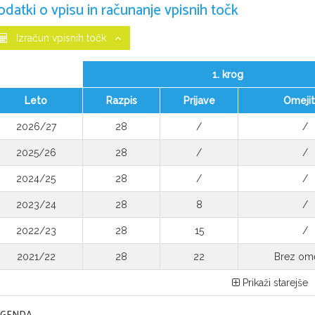
odatki o vpisu in računanje vpisnih točk
Izračun vpisnih točk
1. krog
Leto
Razpis
Prijave
Omeji
2026/27
28
/
/
2025/26
28
/
/
2024/25
28
/
/
2023/24
28
8
/
2022/23
28
15
/
2021/22
28
22
Brez ome
Prikaži starejše