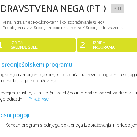
ZDRAVSTVENA NEGA (PTI)
PTI
Vrsta in trajanje : Poklicno-tehniško izobraževanje (
2 leti
)
Pridobljen naziv:
Srednja medicinska sestra / Srednji zdravstvenik
1
2
IZBIRA
IZBIRA
SREDNJE ŠOLE
PROGRAMA
 srednješolskem programu
ogram je namenjen dijakom, ki so končali ustrezni program srednjega 
lijo nadaljnega izobraževanja.
menjen je tistim, ki imajo čut za etično in moralno zavest za delo z lj
ge odraslih ...
[
Prikaži vse
]
pisni pogoji
Končan program srednjega poklicnega izobraževanja in pridobljeni