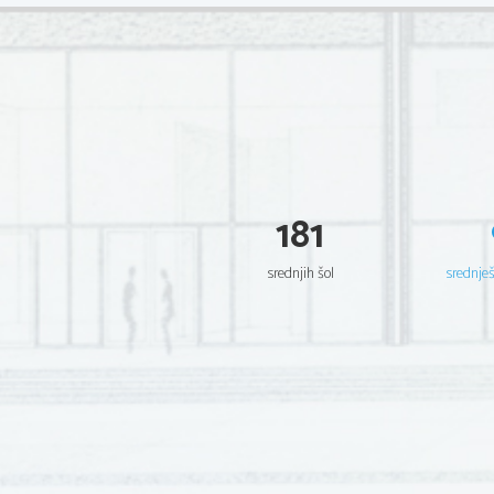
181
srednjih šol
srednje