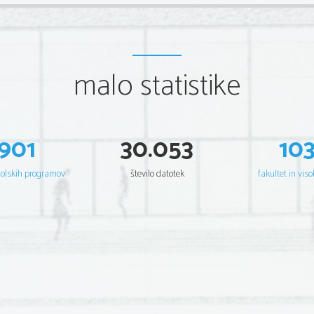
malo statistike
901
30.053
10
šolskih programov
število datotek
fakultet in viso