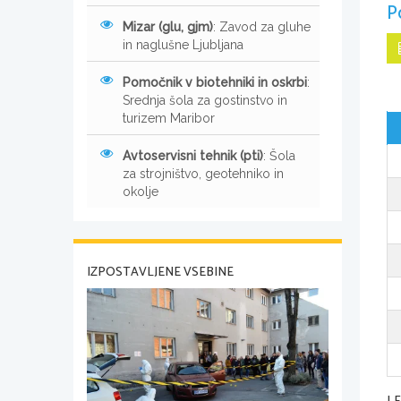
P
Mizar (glu, gjm)
: Zavod za gluhe
in naglušne Ljubljana
Pomočnik v biotehniki in oskrbi
:
Srednja šola za gostinstvo in
turizem Maribor
Avtoservisni tehnik (pti)
: Šola
za strojništvo, geotehniko in
okolje
IZPOSTAVLJENE VSEBINE