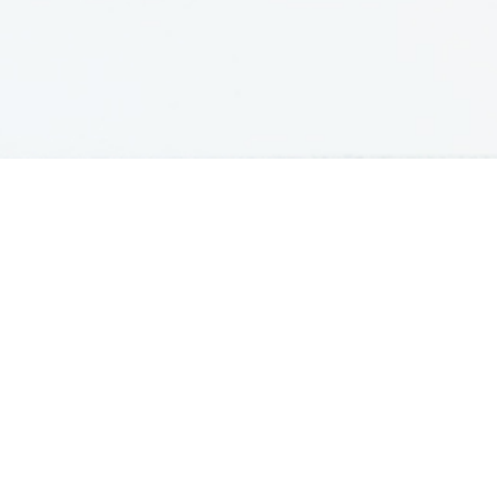
GRADIVA
Šolska gradiva
Pošlji datoteke
Seznam donatorjev
Najbolje ocenjena