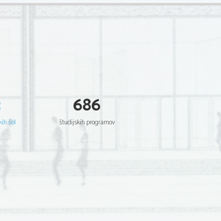
3
686
kih šol
študijskih programov