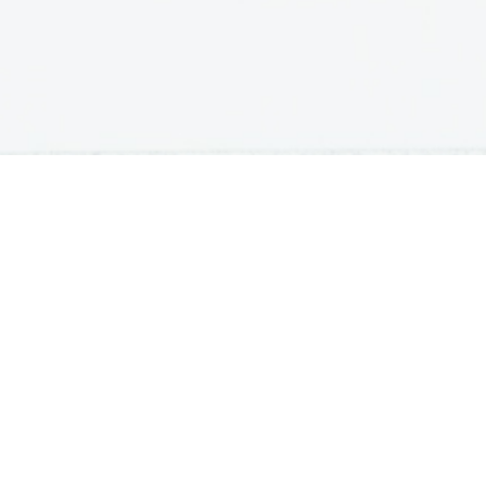
OSNOVNE ŠOLE
SREDNJE ŠOLE
M
Seznam osnovnih šol
Iskalnik SŠ programov
Sp
Osnovnošolski koledar
Srednje šole po regijah
Ma
Nacionalno preverjanje znanja
Vpis v srednje šole
Po
Tretji predmet NPZ
Srednješolski koledar
Vp